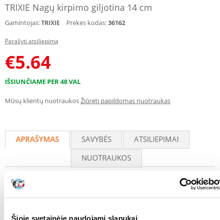
TRIXIE Nagų kirpimo giljotina 14 cm
Gamintojas:
Prekės kodas:
36162
TRIXIE
Parašyti atsiliepimą
€
5.64
IŠSIUNČIAME PER 48 VAL
Mūsų klientų nuotraukos
Žiūrėti papildomas nuotraukas
APRAŠYMAS
SAVYBĖS
ATSILIEPIMAI
NUOTRAUKOS
TRIXIE Nagų kirpimo giljotina 14 cm
Giljotininio tipo nagų kirptuvas šunims ir katėms.
14 cm ilgio nagų kirptuvas – puikus įrankis šunų, kačių ir kitų mažų
Šioje svetainėje naudojami slapukai