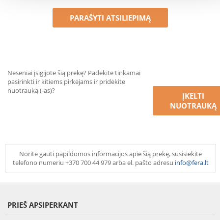
PARAŠYTI ATSILIEPIMĄ
Neseniai įsigijote šią prekę? Padėkite tinkamai
pasirinkti ir kitiems pirkėjams ir pridėkite
nuotrauką (-as)?
ĮKELTI
NUOTRAUKĄ
Norite gauti papildomos informacijos apie šią prekę, susisiekite
telefono numeriu +370 700 44 979 arba el. pašto adresu
info@fera.lt
PRIEŠ APSIPERKANT