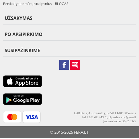
Perskaitykite mūsų straipsnius - BLOGAS
UŽSAKYMAS
PO APSIPIRKIMO
SUSIPAŽINKIME
UAB Etina, A. Goštauto g. 8-220, LT-01108 Vilnius
Tel: +370 700 449 79, El.paštas:
info@fera.lt
Įmonės kodas 304013375
© 2015-2026 FERA.LT.