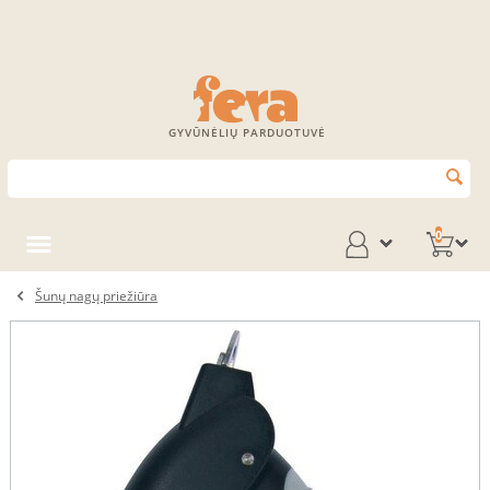
GYVŪNĖLIŲ PARDUOTUVĖ
0
Šunų nagų priežiūra