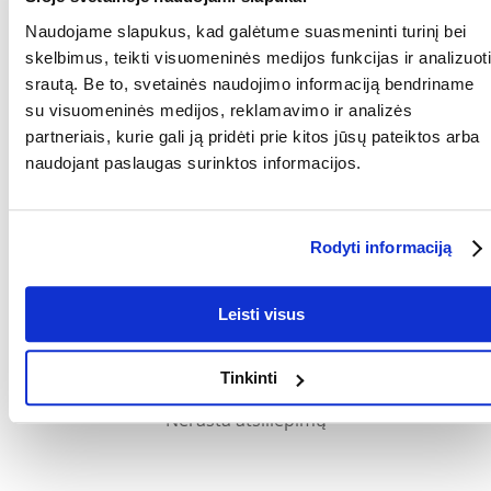
gyvūnų letenų priežiūrai. Plastikinė rankena su guminiu-metalo įdėklu
užtikrina saugų suėmimą ir tikslų kirpimą. Patikimas ir lengvai
Naudojame slapukus, kad galėtume suasmeninti turinį bei
naudojamas įrankis padeda palaikyti Jūsų augintinio nagus idealios
skelbimus, teikti visuomeninės medijos funkcijas ir analizuoti
būklės.
srautą. Be to, svetainės naudojimo informaciją bendriname
Parametrai
su visuomeninės medijos, reklamavimo ir analizės
partneriais, kurie gali ją pridėti prie kitos jūsų pateiktos arba
GAMINTOJAS:
TRIXIE
naudojant paslaugas surinktos informacijos.
Kokios yra prekių vertinimo taisyklės?
Produktą gali vertinti tik registruoti FERA.LT klientai, kurie jį
įsigijo. Žvaigždučių įvertinimas yra visų įvertinimų vidurkis.
Rodyti informaciją
Patikrinę atsiliepimus, paskelbsime ir teigiamus, ir neigiamus
atsiliepimus.
Leisti visus
Atsiliepimai
Tinkinti
Nerasta atsiliepimų