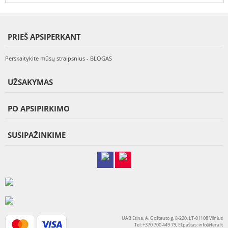
PRIEŠ APSIPERKANT
Perskaitykite mūsų straipsnius - BLOGAS
UŽSAKYMAS
PO APSIPIRKIMO
SUSIPAŽINKIME
UAB Etina, A. Goštauto g. 8-220, LT-01108 Vilnius
Tel: +370 700 449 79, El.paštas:
info@fera.lt