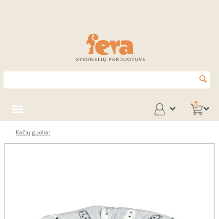
GYVŪNĖLIŲ PARDUOTUVĖ
0
Kačių guoliai