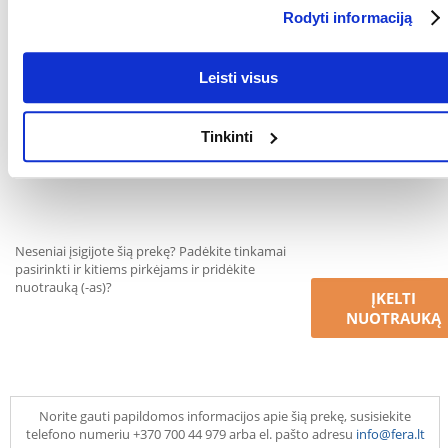
Rodyti informaciją
GAMINTOJAS:
TRIXIE
Kokios yra prekių vertinimo taisyklės?
Leisti visus
Produktą gali vertinti tik registruoti FERA.LT klientai, kurie jį
įsigijo. Žvaigždučių įvertinimas yra visų įvertinimų vidurkis.
Tinkinti
Patikrinę atsiliepimus, paskelbsime ir teigiamus, ir neigiamus
atsiliepimus.
Neseniai įsigijote šią prekę? Padėkite tinkamai
pasirinkti ir kitiems pirkėjams ir pridėkite
nuotrauką (-as)?
ĮKELTI
NUOTRAUKĄ
Norite gauti papildomos informacijos apie šią prekę, susisiekite
telefono numeriu +370 700 44 979 arba el. pašto adresu
info@fera.lt