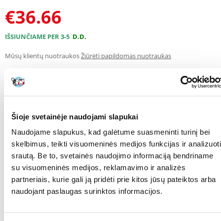
€
36.66
IŠSIUNČIAME PER 3-5
D
.D.
Mūsų klientų nuotraukos
Žiūrėti papildomas nuotraukas
APRAŠYMAS
SAVYBĖS
ATSILIEPIMAI
NUOTRAUKOS
Šioje svetainėje naudojami slapukai
Naudojame slapukus, kad galėtume suasmeninti turinį bei
Minkšto pliušo katės guolis, užpildytas poliesterio vilna. Lovos
skelbimus, teikti visuomeninės medijos funkcijas ir analizuoti
apmušalai nuimami ir skalbiami.
srautą. Be to, svetainės naudojimo informaciją bendriname
Skersmuo 50 cm
su visuomeninės medijos, reklamavimo ir analizės
Parametrai
partneriais, kurie gali ją pridėti prie kitos jūsų pateiktos arba
naudojant paslaugas surinktos informacijos.
MATMENYS (CM):
50
SPALVA:
Pilka