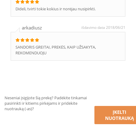
Dideli, tvirti tokie kokius ir norėjau nusipirkti.
arkadiusz
išdavimo data 2018/06/21
SANDORIS GREITAI, PREKĖS, KAIP UŽSAKYTA,
REKOMENDUOJU
Neseniai įsigijote šią prekę? Padėkite tinkamai
pasirinkti ir kitiems pirkėjams ir pridėkite
nuotrauką (-as)?
ĮKELTI
NUOTRAUKĄ