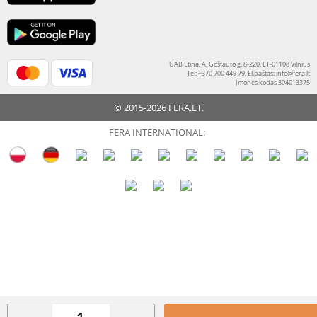
UAB Etina, A. Goštauto g. 8-220, LT-01108 Vilnius
Tel: +370 700 449 79, El.paštas:
info@fera.lt
Įmonės kodas 304013375
© 2015-2026 FERA.LT.
FERA INTERNATIONAL: