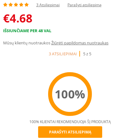
3 Atsiliepimai
Parašyti atsiliepimą
€
4.68
IŠSIUNČIAME PER 48 VAL
Mūsų klientų nuotraukos
Žiūrėti papildomas nuotraukas
3 ATSILIEPIMAI
5 z 5
100%
100% KLIENTAI REKOMENDUOJA ŠĮ PRODUKTĄ
PARAŠYTI ATSILIEPIMĄ