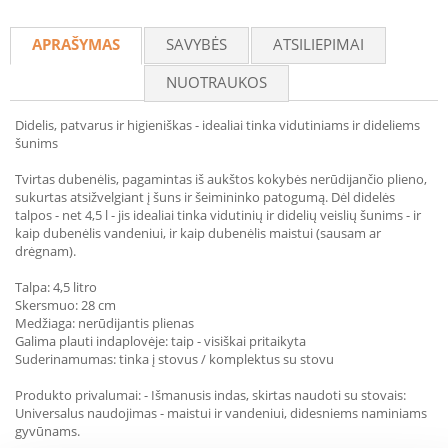
Recommend
APRAŠYMAS
SAVYBĖS
ATSILIEPIMAI
NUOTRAUKOS
Didelis, patvarus ir higieniškas - idealiai tinka vidutiniams ir dideliems
šunims
Tvirtas dubenėlis, pagamintas iš aukštos kokybės nerūdijančio plieno,
sukurtas atsižvelgiant į šuns ir šeimininko patogumą. Dėl didelės
talpos - net 4,5 l - jis idealiai tinka vidutinių ir didelių veislių šunims - ir
kaip dubenėlis vandeniui, ir kaip dubenėlis maistui (sausam ar
drėgnam).
Talpa: 4,5 litro
Skersmuo: 28 cm
Medžiaga: nerūdijantis plienas
Galima plauti indaplovėje: taip - visiškai pritaikyta
Suderinamumas: tinka į stovus / komplektus su stovu
Produkto privalumai: - Išmanusis indas, skirtas naudoti su stovais:
Universalus naudojimas - maistui ir vandeniui, didesniems naminiams
gyvūnams.