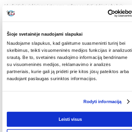
Idealiai tinka rinkiniams / stovams - galima naudoti atskirai arba kaip
rinkinį.
Higieniškas ir lengvai valomas - galima plauti rankomis arba
indaplovėje, atsparus plovikliams.
Šioje svetainėje naudojami slapukai
Atsparus rūdims ir mechaniniams pažeidimams - dėl tvirto
nerūdijančio plieno, taip pat idealiai tinka naudoti lauke.
Naudojame slapukus, kad galėtume suasmeninti turinį bei
skelbimus, teikti visuomeninės medijos funkcijas ir analizuoti
Neabsorbuoja kvapų ir skonių - saugus ir neutralus maistui ir
srautą. Be to, svetainės naudojimo informaciją bendriname
vandeniui.
su visuomeninės medijos, reklamavimo ir analizės
Paprastas, klasikinis dizainas - estetiškas ir tinkamas bet kokiam
partneriais, kurie gali ją pridėti prie kitos jūsų pateiktos arba
interjerui.
naudojant paslaugas surinktos informacijos.
RŪŠIS:
Dubenėlis
Parametrai
Rodyti informaciją
MEDŽIAGA:
Nerūdijantis plienas
SPALVA:
Sidabrinė
Leisti visus
TŪRIS (ML):
4500