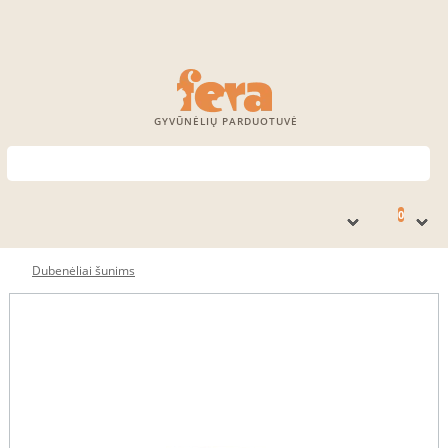
GYVŪNĖLIŲ PARDUOTUVĖ
0
Dubenėliai šunims