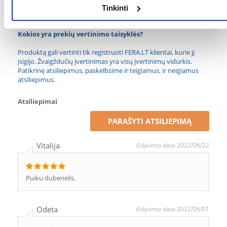
Tinkinti
GAMINTOJAS:
TRIXIE
Kokios yra prekių vertinimo taisyklės?
Produktą gali vertinti tik registruoti FERA.LT klientai, kurie jį
įsigijo. Žvaigždučių įvertinimas yra visų įvertinimų vidurkis.
Patikrinę atsiliepimus, paskelbsime ir teigiamus, ir neigiamus
atsiliepimus.
Atsiliepimai
PARAŠYTI ATSILIEPIMĄ
Vitalija
išdavimo data 2022/06/22
Puiku dubenelis.
Odeta
išdavimo data 2022/06/01