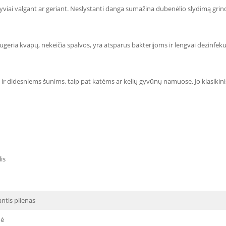
syviai valgant ar geriant. Neslystanti danga sumažina dubenėlio slydimą grindi
ugeria kvapų, nekeičia spalvos, yra atsparus bakterijoms ir lengvai dezinfeku
 ir didesniems šunims, taip pat katėms ar kelių gyvūnų namuose. Jo klasikinis
is
ntis plienas
nė