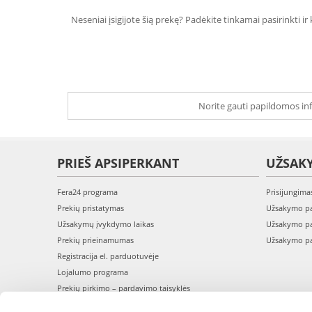
Neseniai įsigijote šią prekę? Padėkite tinkamai pasirinkti ir
Norite gauti papildomos inf
PRIEŠ APSIPERKANT
UŽSAK
Fera24 programa
Prisijungima
Prekių pristatymas
Užsakymo pa
Užsakymų įvykdymo laikas
Užsakymo pa
Prekių prieinamumas
Užsakymo pa
Registracija el. parduotuvėje
Lojalumo programa
Prekių pirkimo – pardavimo taisyklės
Privatumo politika