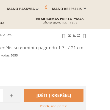
0
MANO PASKYRA
MANO KREPŠELIS
NEMOKAMAS PRISTATYMAS
UŽSAKYMAMS NUO 18 EUR
GAS
l / 21 cm
58
iš
97
benėlis su guminiu pagrindu 1.7 l / 21 cm
 kodas:
5653
+
ĮDĖTI Į KREPŠELĮ
Pridėti į norų sąrašą