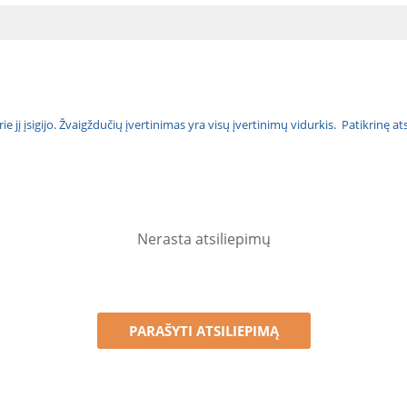
urie jį įsigijo. Žvaigždučių įvertinimas yra visų įvertinimų vidurkis. Patikrinę 
Nerasta atsiliepimų
PARAŠYTI ATSILIEPIMĄ