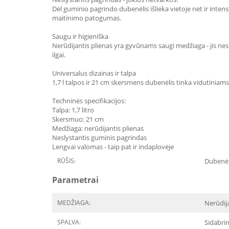
Dėl guminio pagrindo dubenėlis išlieka vietoje net ir inten
maitinimo patogumas.
Saugu ir higieniška
Nerūdijantis plienas yra gyvūnams saugi medžiaga - jis nes
ilgai.
Universalus dizainas ir talpa
1,7 l talpos ir 21 cm skersmens dubenėlis tinka vidutiniams
Techninės specifikacijos:
Talpa: 1,7 litro
Skersmuo: 21 cm
Medžiaga: nerūdijantis plienas
Neslystantis guminis pagrindas
Lengvai valomas - taip pat ir indaplovėje
RŪŠIS:
Dubenėl
Parametrai
MEDŽIAGA:
Nerūdija
SPALVA:
Sidabri