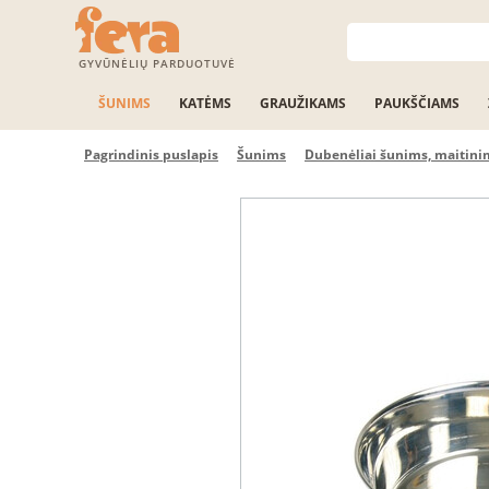
GYVŪNĖLIŲ PARDUOTUVĖ
ŠUNIMS
KATĖMS
GRAUŽIKAMS
PAUKŠČIAMS
Pagrindinis puslapis
Šunims
Dubenėliai šunims, maitini