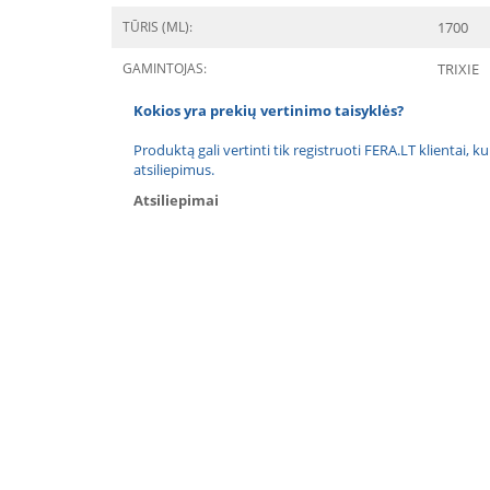
TŪRIS (ML):
1700
GAMINTOJAS:
TRIXIE
Kokios yra prekių vertinimo taisyklės?
Produktą gali vertinti tik registruoti FERA.LT klientai, k
atsiliepimus.
Atsiliepimai