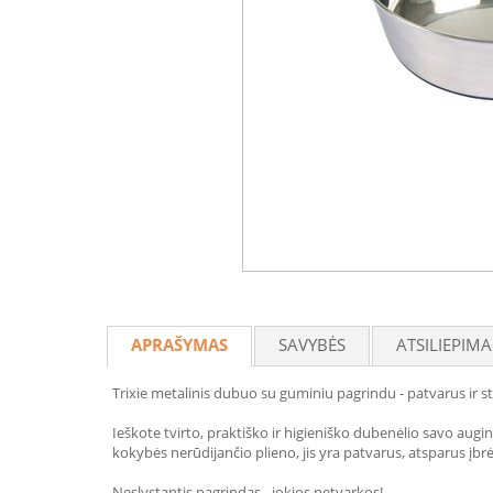
APRAŠYMAS
SAVYBĖS
ATSILIEPIMA
Trixie metalinis dubuo su guminiu pagrindu - patvarus ir 
Ieškote tvirto, praktiško ir higieniško dubenėlio savo augi
kokybės nerūdijančio plieno, jis yra patvarus, atsparus įbrėž
Neslystantis pagrindas - jokios netvarkos!