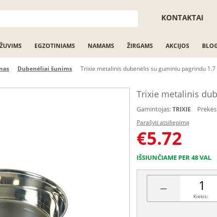
KONTAKTAI
ŽUVIMS
EGZOTINIAMS
NAMAMS
ŽIRGAMS
AKCIJOS
BLO
mas
Dubenėliai šunims
Trixie metalinis dubenėlis su guminiu pagrindu 1.7 
Trixie metalinis du
Gamintojas:
Prekės
TRIXIE
Parašyti atsiliepimą
€
5.72
IŠSIUNČIAME PER 48 VAL
−
Kiekis: