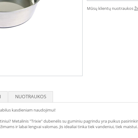
Mūsų klientų nuotraukos
Ž
I
NUOTRAUKOS
stabilus kasdieniam naudojimui!
ntiniui? Metalinis "Trixie" dubenėlis su guminiu pagrindu yra puikus pasirin
imams ir labai lengvai valomas. Jis idealiai tinka tiek vandeniui, tiek maistui.