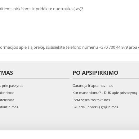
 kitiems pirkėjams ir pridėkite nuotrauką (-as)?
ormacijos apie šią prekę, susisiekite telefono numeriu +370 700 44 979 arba 
YMAS
PO APSIPIRKIMO
s prie paskyros
Garantija ir aptarnavimas
keitimas
Kur mano siunta? - DUK apie pristatymą
teikimas
PVM sąskaitos faktūros
tvirtinimas
Skundai ir prekių grąžinimas