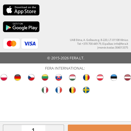
UAB Etina, A. Goštauto g. 8-220, LT-01108 Vilnius
Tel: +370 700 449 79, El.paštas:
info@fera.lt
Įmonės kodas 304013375
© 2015-2026 FERA.LT.
FERA INTERNATIONAL: