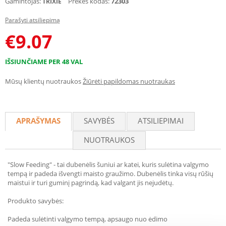
Gamintojas:
Prekės kodas:
72303
TRIXIE
Parašyti atsiliepimą
€
9.07
IŠSIUNČIAME PER 48 VAL
Mūsų klientų nuotraukos
Žiūrėti papildomas nuotraukas
APRAŠYMAS
SAVYBĖS
ATSILIEPIMAI
NUOTRAUKOS
"Slow Feeding" - tai dubenėlis šuniui ar katei, kuris sulėtina valgymo
tempą ir padeda išvengti maisto graužimo. Dubenėlis tinka visų rūšių
maistui ir turi guminį pagrindą, kad valgant jis nejudėtų.
Produkto savybės:
Padeda sulėtinti valgymo tempą, apsaugo nuo ėdimo