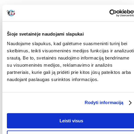
Tinka visų rūšių maistui
Guminis pagrindas neleidžia dubenėliui pasislinkti
Spalva: pilka
Šioje svetainėje naudojami slapukai
Medžiaga: plastikas / TPR
Naudojame slapukus, kad galėtume suasmeninti turinį bei
Tūris: 0,45 l
skelbimus, teikti visuomeninės medijos funkcijas ir analizuoti
srautą. Be to, svetainės naudojimo informaciją bendriname
Skersmuo: 23 cm
su visuomeninės medijos, reklamavimo ir analizės
Paskirtis:
partneriais, kurie gali ją pridėti prie kitos jūsų pateiktos arba
Tūrio vienetas: idealiai tinka šunims ir katėms, kurios ėda per greitai,
naudojant paslaugas surinktos informacijos.
padeda pagerinti virškinimą ir sumažinti užspringimo riziką.
Parametrai
Rodyti informaciją
GAMINTOJAS:
TRIXIE
Kokios yra prekių vertinimo taisyklės?
Leisti visus
Produktą gali vertinti tik registruoti FERA.LT klientai, kurie jį
įsigijo. Žvaigždučių įvertinimas yra visų įvertinimų vidurkis.