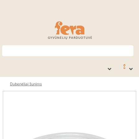
GYVŪNĖLIŲ PARDUOTUVĖ
0
Dubenėliai šunims