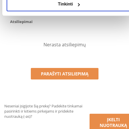
Patikrinę atsiliepimus, paskelbsime ir teigiamus, ir neigiamus
Tinkinti
atsiliepimus.
Atsiliepimai
Nerasta atsiliepimų
PARAŠYTI ATSILIEPIMĄ
Neseniai įsigijote šią prekę? Padėkite tinkamai
pasirinkti ir kitiems pirkėjams ir pridėkite
nuotrauką (-as)?
ĮKELTI
NUOTRAUKĄ