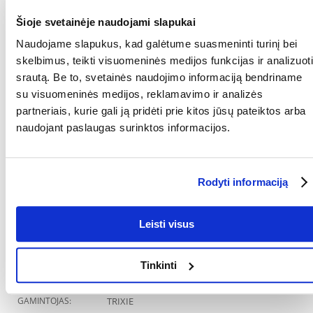
Pagrindiniai privalumai:
Šioje svetainėje naudojami slapukai
Automatinis pašaro ar vandens papildymas – užtikrina nuolatinę
prieigą prie maisto.
Naudojame slapukus, kad galėtume suasmeninti turinį bei
skelbimus, teikti visuomeninės medijos funkcijas ir analizuoti
Skaidrus indas, leidžiantis lengvai kontroliuoti turinį.
srautą. Be to, svetainės naudojimo informaciją bendriname
Tvirta, lengvai montuojama plastikinė rankena, skirta pakabinti ant
su visuomeninės medijos, reklamavimo ir analizės
narvo išorės.
partneriais, kurie gali ją pridėti prie kitos jūsų pateiktos arba
naudojant paslaugas surinktos informacijos.
Idealiai tinka vidutinio dydžio paukščiams, pvz., kakadu ir kitoms
vidutinio dydžio rūšims
Lengvai valomas ir pripildomas
Rodyti informaciją
Kompaktiškas dydis: 200 ml talpa, 15 cm ilgis
RŪŠIS:
Plastikinis
Leisti visus
Parametrai
Tinkinti
DYDIS:
Vidutinis
GAMINTOJAS:
TRIXIE