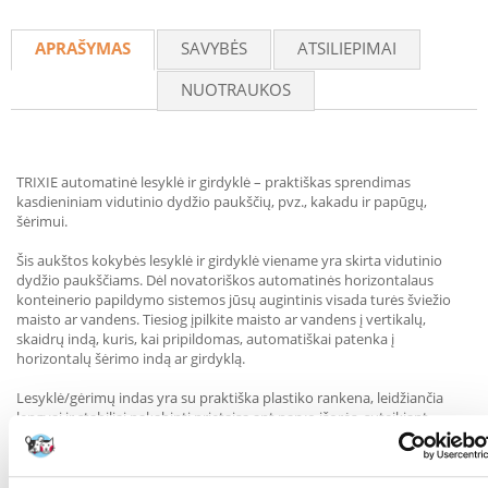
Recommend
APRAŠYMAS
SAVYBĖS
ATSILIEPIMAI
NUOTRAUKOS
TRIXIE automatinė lesyklė ir girdyklė – praktiškas sprendimas
kasdieniniam vidutinio dydžio paukščių, pvz., kakadu ir papūgų,
šėrimui.
Šis aukštos kokybės lesyklė ir girdyklė viename yra skirta vidutinio
dydžio paukščiams. Dėl novatoriškos automatinės horizontalaus
konteinerio papildymo sistemos jūsų augintinis visada turės šviežio
maisto ar vandens. Tiesiog įpilkite maisto ar vandens į vertikalų,
skaidrų indą, kuris, kai pripildomas, automatiškai patenka į
horizontalų šėrimo indą ar girdyklą.
Lesyklė/gėrimų indas yra su praktiška plastiko rankena, leidžiančia
lengvai ir stabiliai pakabinti prietaisą ant narvo išorės, suteikiant
paukščiams patogią prieigą, o savininkui – lengvą prieigą pripildyti ir
patikrinti turinį.