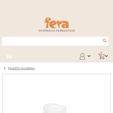
GYVŪNĖLIŲ PARDUOTUVĖ
0
Paukščių lesyklėlės