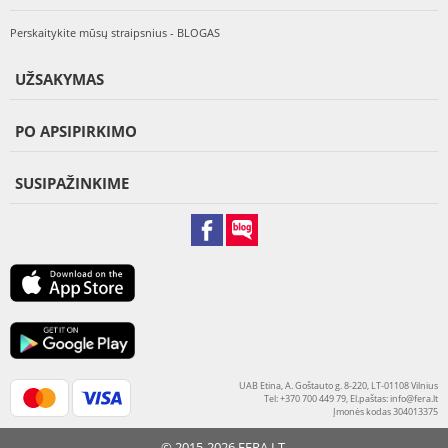
Perskaitykite mūsų straipsnius - BLOGAS
UŽSAKYMAS
PO APSIPIRKIMO
SUSIPAŽINKIME
UAB Etina, A. Goštauto g. 8-220, LT-01108 Vilnius
Tel: +370 700 449 79, El.paštas:
info@fera.lt
Įmonės kodas 304013375
© 2015-2026 FERA.LT.