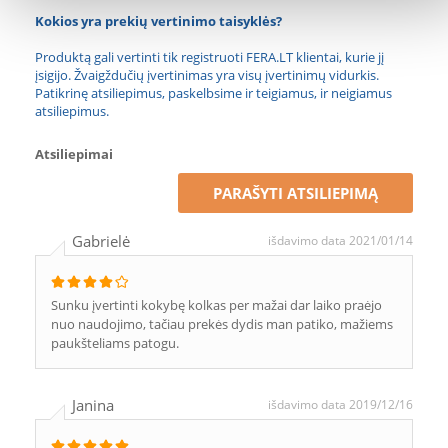
Kokios yra prekių vertinimo taisyklės?
Produktą gali vertinti tik registruoti FERA.LT klientai, kurie jį
įsigijo. Žvaigždučių įvertinimas yra visų įvertinimų vidurkis.
Patikrinę atsiliepimus, paskelbsime ir teigiamus, ir neigiamus
atsiliepimus.
Atsiliepimai
PARAŠYTI ATSILIEPIMĄ
Gabrielė
išdavimo data 2021/01/14
Sunku įvertinti kokybę kolkas per mažai dar laiko praėjo
nuo naudojimo, tačiau prekės dydis man patiko, mažiems
paukšteliams patogu.
Janina
išdavimo data 2019/12/16