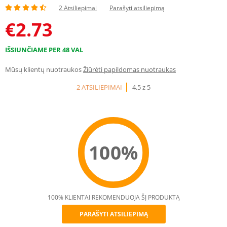
2 Atsiliepimai
Parašyti atsiliepimą
€
2.73
IŠSIUNČIAME PER 48 VAL
Mūsų klientų nuotraukos
Žiūrėti papildomas nuotraukas
2 ATSILIEPIMAI
4.5 z 5
100%
100% KLIENTAI REKOMENDUOJA ŠĮ PRODUKTĄ
PARAŠYTI ATSILIEPIMĄ