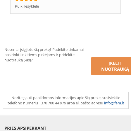
Puiki lesyklėlė
Neseniai įsigijote šią prekę? Padėkite tinkamai
pasirinkti ir kitiems pirkėjams ir pridėkite
nuotrauką (-as)?
ĮKELTI
NUOTRAUKĄ
Norite gauti papildomos informacijos apie šią prekę, susisiekite
telefono numeriu +370 700 44 979 arba el. pašto adresu
info@fera.lt
PRIEŠ APSIPERKANT