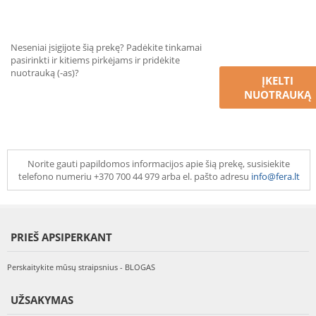
Neseniai įsigijote šią prekę? Padėkite tinkamai
pasirinkti ir kitiems pirkėjams ir pridėkite
nuotrauką (-as)?
ĮKELTI
NUOTRAUKĄ
Norite gauti papildomos informacijos apie šią prekę, susisiekite
telefono numeriu +370 700 44 979 arba el. pašto adresu
info@fera.lt
PRIEŠ APSIPERKANT
Perskaitykite mūsų straipsnius - BLOGAS
UŽSAKYMAS