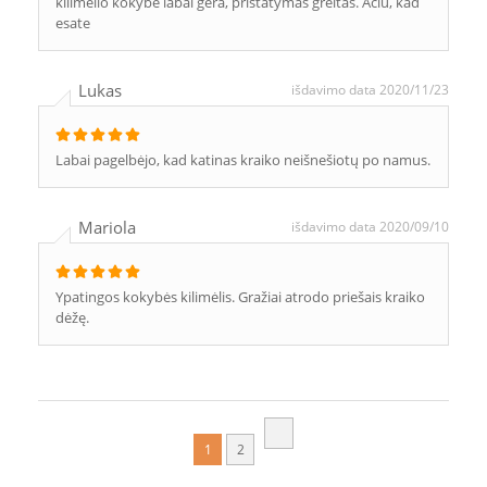
kilimėlio kokybė labai gera, pristatymas greitas. Ačiū, kad
esate
Lukas
išdavimo data 2020/11/23
Labai pagelbėjo, kad katinas kraiko neišnešiotų po namus.
Mariola
išdavimo data 2020/09/10
Ypatingos kokybės kilimėlis. Gražiai atrodo priešais kraiko
dėžę.
1
2