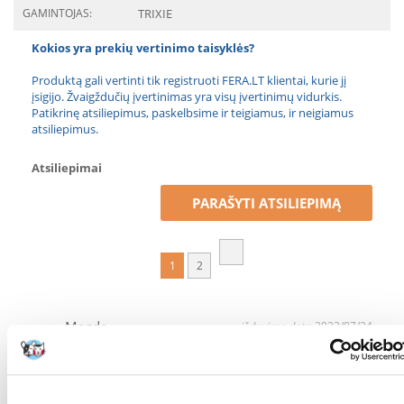
GAMINTOJAS:
TRIXIE
Kokios yra prekių vertinimo taisyklės?
Produktą gali vertinti tik registruoti FERA.LT klientai, kurie jį
įsigijo. Žvaigždučių įvertinimas yra visų įvertinimų vidurkis.
Patikrinę atsiliepimus, paskelbsime ir teigiamus, ir neigiamus
atsiliepimus.
Atsiliepimai
PARAŠYTI ATSILIEPIMĄ
1
2
Magda
išdavimo data 2022/07/24
Puikus produktas. Atlieka savo paskirtį ir gražiai prisistato.