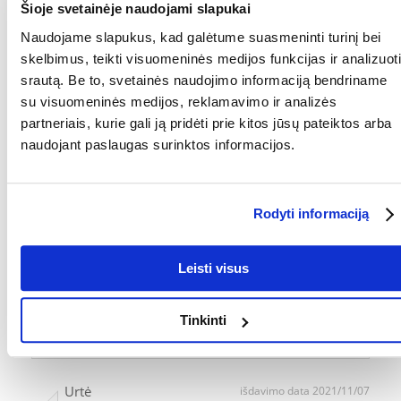
Šioje svetainėje naudojami slapukai
Inesa
išdavimo data 2022/05/10
Naudojame slapukus, kad galėtume suasmeninti turinį bei
skelbimus, teikti visuomeninės medijos funkcijas ir analizuoti
srautą. Be to, svetainės naudojimo informaciją bendriname
Nededelis bet tvirtas
su visuomeninės medijos, reklamavimo ir analizės
partneriais, kurie gali ją pridėti prie kitos jūsų pateiktos arba
naudojant paslaugas surinktos informacijos.
Marcin
išdavimo data 2021/12/15
graži medžiaga, kuri sulaiko viską, ką katė pasiima iš kraiko
Rodyti informaciją
dėklo
Leisti visus
Jonas
išdavimo data 2021/12/03
Tinkinti
Labai gerai surenka kraiką
Urtė
išdavimo data 2021/11/07