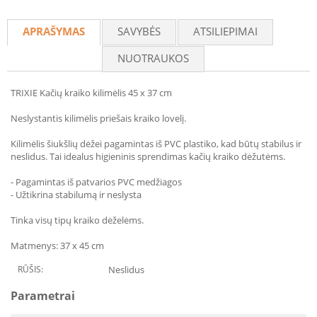
Recommend
APRAŠYMAS
SAVYBĖS
ATSILIEPIMAI
NUOTRAUKOS
TRIXIE Kačių kraiko kilimėlis 45 x 37 cm
Neslystantis kilimėlis priešais kraiko lovelį.
Kilimėlis šiukšlių dėžei pagamintas iš PVC plastiko, kad būtų stabilus ir
neslidus. Tai idealus higieninis sprendimas kačių kraiko dėžutėms.
- Pagamintas iš patvarios PVC medžiagos
- Užtikrina stabilumą ir neslysta
Tinka visų tipų kraiko dėželėms.
Matmenys: 37 x 45 cm
RŪŠIS:
Neslidus
Parametrai