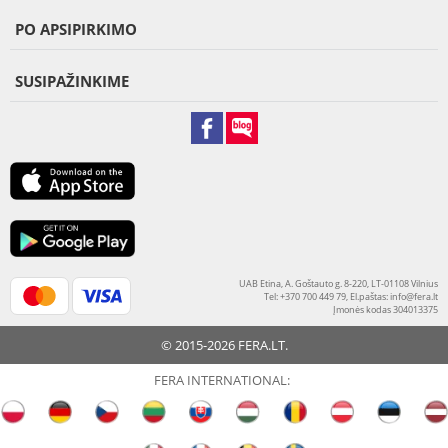
PO APSIPIRKIMO
SUSIPAŽINKIME
UAB Etina, A. Goštauto g. 8-220, LT-01108 Vilnius
Tel: +370 700 449 79, El.paštas:
info@fera.lt
Įmonės kodas 304013375
© 2015-2026 FERA.LT.
FERA INTERNATIONAL: