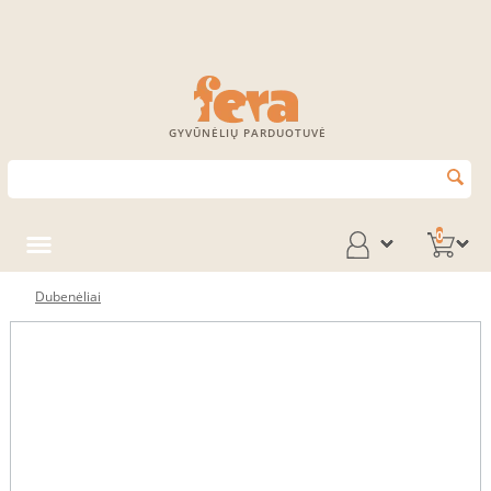
GYVŪNĖLIŲ PARDUOTUVĖ
0
Dubenėliai