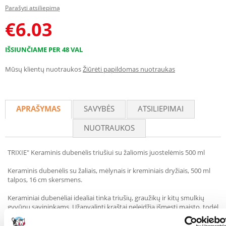
Parašyti atsiliepimą
€
6.03
IŠSIUNČIAME PER 48 VAL
Mūsų klientų nuotraukos
Žiūrėti papildomas nuotraukas
APRAŠYMAS
SAVYBĖS
ATSILIEPIMAI
NUOTRAUKOS
TRIXIE" Keraminis dubenėlis triušiui su žaliomis juostelėmis 500 ml
Keraminis dubenėlis su žaliais, mėlynais ir kreminiais dryžiais, 500 ml
talpos, 16 cm skersmens.
Keraminiai dubenėliai idealiai tinka triušių, graužikų ir kitų smulkių
gyvūnų savininkams. Užapvalinti kraštai neleidžia išmesti maisto, todėl
augintinius šerti lengviau ir švariau. Gaminys taip pat tinka žiurkėnui
maudyti smėlyje, o tai yra papildomas privalumas. Dubenėlis yra