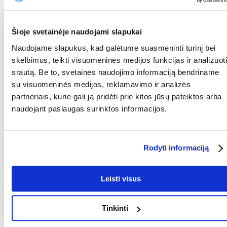
žalios, mėlynos ir kreminės spalvos, kad derėtų prie narvelio ar kito
kambario interjero. Be to, šį gaminį galima plauti indaplovėje, todėl jį
lengva palaikyti švarų.
Šioje svetainėje naudojami slapukai
Naudojame slapukus, kad galėtume suasmeninti turinį bei
Siunčiama atsitiktinė spalvą- skirtis gali spalvos juostelės.
skelbimus, teikti visuomeninės medijos funkcijas ir analizuoti
srautą. Be to, svetainės naudojimo informaciją bendriname
Parametrai
su visuomeninės medijos, reklamavimo ir analizės
DYDIS:
Didelis
partneriais, kurie gali ją pridėti prie kitos jūsų pateiktos arba
naudojant paslaugas surinktos informacijos.
MEDŽIAGA:
Keramika
SPALVA:
Spalvų mišinys
Rodyti informaciją
GAMINTOJAS:
TRIXIE
Kokios yra prekių vertinimo taisyklės?
Leisti visus
Produktą gali vertinti tik registruoti FERA.LT klientai, kurie jį
įsigijo. Žvaigždučių įvertinimas yra visų įvertinimų vidurkis.
Tinkinti
Patikrinę atsiliepimus, paskelbsime ir teigiamus, ir neigiamus
atsiliepimus.