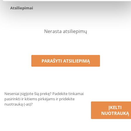
Atsiliepimai
Nerasta atsiliepimų
PARAŠYTI ATSILIEPIMĄ
Neseniai įsigijote šią prekę? Padėkite tinkamai
pasirinkti ir kitiems pirkėjams ir pridėkite
nuotrauką (-as)?
ĮKELTI
NUOTRAUKĄ