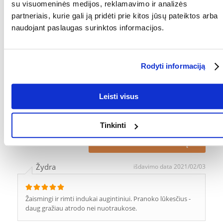
MEDŽIAGA:
Keramika
su visuomeninės medijos, reklamavimo ir analizės
partneriais, kurie gali ją pridėti prie kitos jūsų pateiktos arba
TŪRIS (ML):
300
naudojant paslaugas surinktos informacijos.
GAMINTOJAS:
TRIXIE
Kokios yra prekių vertinimo taisyklės?
Rodyti informaciją
Produktą gali vertinti tik registruoti FERA.LT klientai, kurie jį
įsigijo. Žvaigždučių įvertinimas yra visų įvertinimų vidurkis.
Patikrinę atsiliepimus, paskelbsime ir teigiamus, ir neigiamus
Leisti visus
atsiliepimus.
Atsiliepimai
Tinkinti
PARAŠYTI ATSILIEPIMĄ
Žydra
išdavimo data 2021/02/03
Žaismingi ir rimti indukai augintiniui. Pranoko lūkesčius -
daug gražiau atrodo nei nuotraukose.