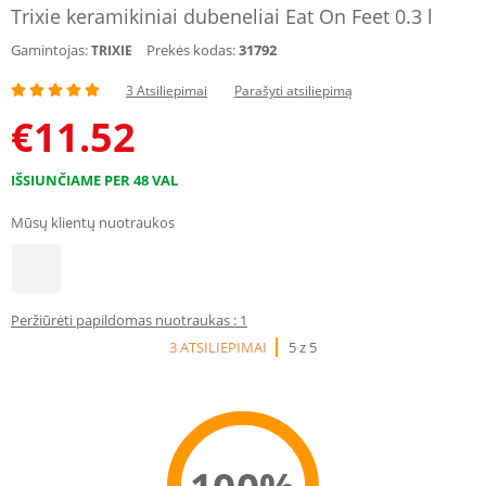
Trixie keramikiniai dubeneliai Eat On Feet 0.3 l
Gamintojas:
Prekės kodas:
31792
TRIXIE
3 Atsiliepimai
Parašyti atsiliepimą
€
11.52
IŠSIUNČIAME PER 48 VAL
Mūsų klientų nuotraukos
Peržiūrėti papildomas nuotraukas : 1
3 ATSILIEPIMAI
5 z 5