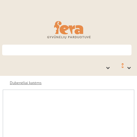
GYVŪNĖLIŲ PARDUOTUVĖ
0
Dubenėliai katėms