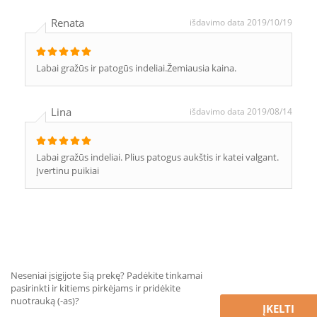
Renata
išdavimo data 2019/10/19
Labai gražūs ir patogūs indeliai.Žemiausia kaina.
Lina
išdavimo data 2019/08/14
Labai gražūs indeliai. Plius patogus aukštis ir katei valgant.
Įvertinu puikiai
Neseniai įsigijote šią prekę? Padėkite tinkamai
pasirinkti ir kitiems pirkėjams ir pridėkite
nuotrauką (-as)?
ĮKELTI