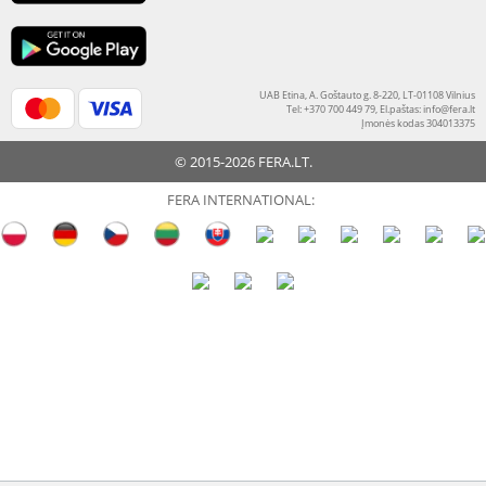
UAB Etina, A. Goštauto g. 8-220, LT-01108 Vilnius
Tel: +370 700 449 79, El.paštas:
info@fera.lt
Įmonės kodas 304013375
© 2015-2026 FERA.LT.
FERA INTERNATIONAL: