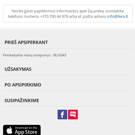
Norite gauti papildomos informacijos apie šią prekę, susisiekite
telefono numeriu +370 700 44 979 arba el. pašto adresu
info@fera.lt
PRIEŠ APSIPERKANT
Perskaitykite mūsų straipsnius - BLOGAS
UŽSAKYMAS
PO APSIPIRKIMO
SUSIPAŽINKIME