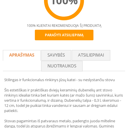
100%
100% KLIENTAI REKOMENDUOJA ŠĮ PRODUKTĄ
PARAŠYTI ATSILIEPIMĄ
Recommend
APRAŠYMAS
SAVYBĖS
ATSILIEPIMAI
NUOTRAUKOS
Stilingas ir funkcionalus rinkinys jūsų katei - su neslystančiu stovu
Šis estetiškas ir praktiškas dviejų keraminių dubenėlių ant stovo
rinkinys idealiai tinka bet kuriam katės (ar mažo šuns) savininkui, kuris
vertina ir funkcionalumą, ir dizainą. Dubenėlių talpa - 0,3 l, skersmuo -
12 cm, todėl jie puikiai tinka vandeniui ir sausam ar drėgnam ėdalui
patiekti.
Stovas pagamintas iš patvaraus metalo, padengto juoda milteline
danga, todėl jis atsparus įbrėžimams ir lengvai valomas. Guminės