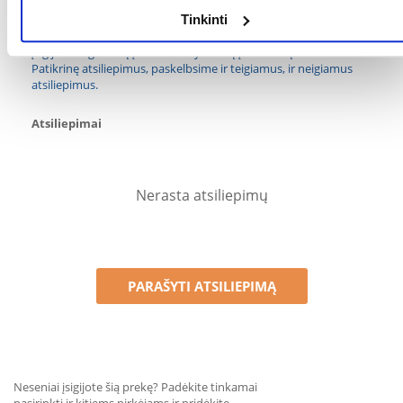
Kokios yra prekių vertinimo taisyklės?
Tinkinti
Produktą gali vertinti tik registruoti FERA.LT klientai, kurie jį
įsigijo. Žvaigždučių įvertinimas yra visų įvertinimų vidurkis.
Patikrinę atsiliepimus, paskelbsime ir teigiamus, ir neigiamus
atsiliepimus.
Atsiliepimai
Nerasta atsiliepimų
PARAŠYTI ATSILIEPIMĄ
Neseniai įsigijote šią prekę? Padėkite tinkamai