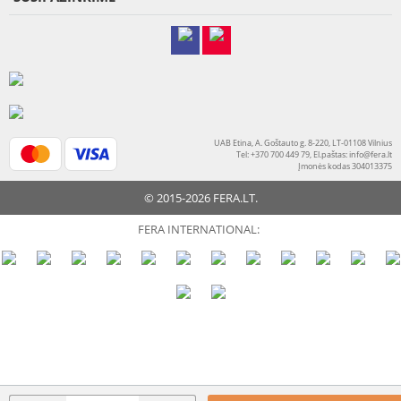
UAB Etina, A. Goštauto g. 8-220, LT-01108 Vilnius
Tel: +370 700 449 79, El.paštas:
info@fera.lt
Įmonės kodas 304013375
© 2015-2026 FERA.LT.
FERA INTERNATIONAL: