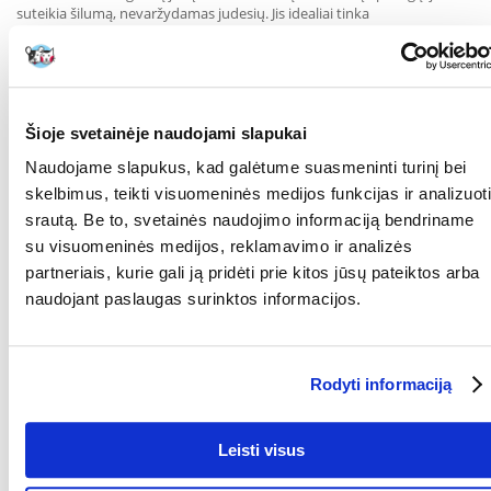
suteikia šilumą, nevaržydamas judesių. Jis idealiai tinka
pasivaikščiojimams rudenį ir žiemą, taip pat namuose jautresniems
augintiniams.
Pagrindinės savybės:
Dydis: L – Krūtinės apimtis: 58 cm, Nugaros ilgis: 60 cm (didesniems
šunims, pvz., labradoriams, auksaspalviams retriveriams, aviganiams)
Šioje svetainėje naudojami slapukai
Naudojame slapukus, kad galėtume suasmeninti turinį bei
Medžiaga: Minkštas megztinis audinys su geromis šilumines izoliacijos
savybėmis
skelbimus, teikti visuomeninės medijos funkcijas ir analizuoti
srautą. Be to, svetainės naudojimo informaciją bendriname
Krojimas: Lankstus, gerai priglunda prie šuns kūno
su visuomeninės medijos, reklamavimo ir analizės
Užmaunimas: Patogus – be užtrauktukų ar „Velcro“
partneriais, kurie gali ją pridėti prie kitos jūsų pateiktos arba
naudojant paslaugas surinktos informacijos.
Pavedimo angos: Leidžia pritvirtinti pavadėlį prie po apsiaustu
dėvimos šunų pavadėlio
Apdaila: Stilingas pilkas audinys – klasikinis ir elegantiškas išvaizda
Rodyti informaciją
Parametrai
Leisti visus
GAMINTOJAS:
TRIXIE