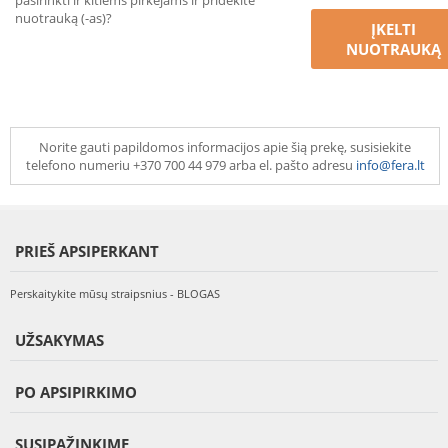
pasirinkti ir kitiems pirkėjams ir pridėkite
nuotrauką (-as)?
ĮKELTI
NUOTRAUKĄ
Norite gauti papildomos informacijos apie šią prekę, susisiekite
telefono numeriu +370 700 44 979 arba el. pašto adresu
info@fera.lt
PRIEŠ APSIPERKANT
Perskaitykite mūsų straipsnius - BLOGAS
UŽSAKYMAS
PO APSIPIRKIMO
SUSIPAŽINKIME