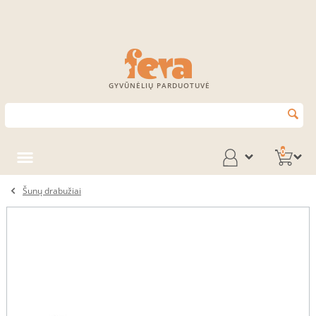
GYVŪNĖLIŲ PARDUOTUVĖ
0
Šunų drabužiai