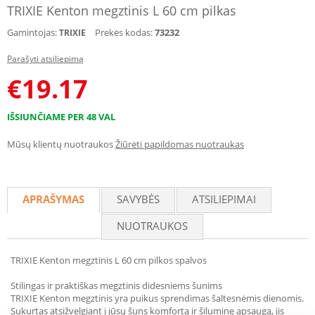
TRIXIE Kenton megztinis L 60 cm pilkas
Gamintojas:
Prekės kodas:
73232
TRIXIE
Parašyti atsiliepimą
€
19.17
IŠSIUNČIAME PER 48 VAL
Mūsų klientų nuotraukos
Žiūrėti papildomas nuotraukas
APRAŠYMAS
SAVYBĖS
ATSILIEPIMAI
NUOTRAUKOS
TRIXIE Kenton megztinis L 60 cm pilkos spalvos
Stilingas ir praktiškas megztinis didesniems šunims
TRIXIE Kenton megztinis yra puikus sprendimas šaltesnėmis dienomis.
Sukurtas atsižvelgiant į jūsų šuns komfortą ir šiluminę apsaugą, jis