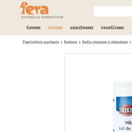
GYVŪNĖLIŲ PARDUOTUVĖ
ŠUNIMS
KATĖMS
GRAUŽIKAMS
PAUKŠČIAMS
Pagrindinis puslapis
Katėms
Kačių maistas ir skanėstai