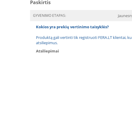
Paskirtis
GYVENIMO ETAPAS:
Jaunesn
Kokios yra prekių vertinimo taisyklės?
Produktą gali vertinti tik registruoti FERA.LT klientai, k
atsiliepimus.
Atsiliepimai