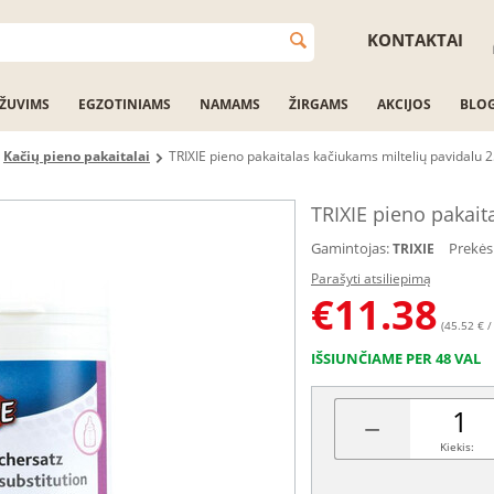
KONTAKTAI
ŽUVIMS
EGZOTINIAMS
NAMAMS
ŽIRGAMS
AKCIJOS
BLO
Kačių pieno pakaitalai
TRIXIE pieno pakaitalas kačiukams miltelių pavidalu 
TRIXIE pieno pakait
Gamintojas:
Prekės
TRIXIE
Parašyti atsiliepimą
€
11.38
(45.52 € /
IŠSIUNČIAME PER 48 VAL
−
Kiekis: