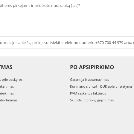
 kitiems pirkėjams ir pridėkite nuotrauką (-as)?
ormacijos apie šią prekę, susisiekite telefono numeriu +370 700 44 979 arba 
YMAS
PO APSIPIRKIMO
s prie paskyros
Garantija ir aptarnavimas
keitimas
Kur mano siunta? - DUK apie pristatymą
teikimas
PVM sąskaitos faktūros
tvirtinimas
Skundai ir prekių grąžinimas