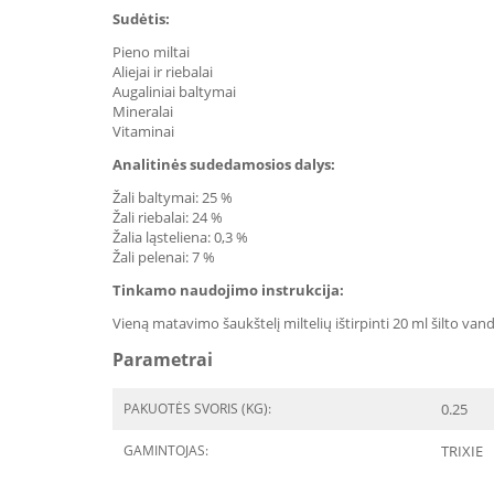
Sudėtis:
Pieno miltai
Aliejai ir riebalai
Augaliniai baltymai
Mineralai
Vitaminai
Analitinės sudedamosios dalys:
Žali baltymai: 25 %
Žali riebalai: 24 %
Žalia ląsteliena: 0,3 %
Žali pelenai: 7 %
Tinkamo naudojimo instrukcija:
Vieną matavimo šaukštelį miltelių ištirpinti 20 ml šilto van
Parametrai
PAKUOTĖS SVORIS (KG):
0.25
GAMINTOJAS:
TRIXIE