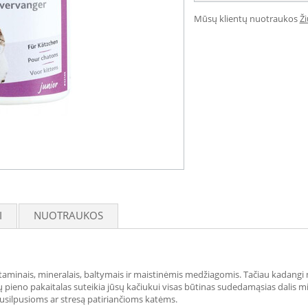
Mūsų klientų nuotraukos
Ž
I
NUOTRAUKOS
itaminais, mineralais, baltymais ir maistinėmis medžiagomis. Tačiau kadangi 
 pieno pakaitalas suteikia jūsų kačiukui visas būtinas sudedamąsias dalis milt
usilpusioms ar stresą patiriančioms katėms.