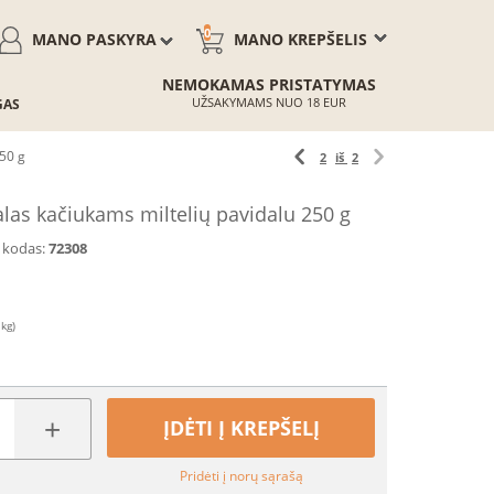
0
MANO PASKYRA
MANO KREPŠELIS
NEMOKAMAS PRISTATYMAS
UŽSAKYMAMS NUO 18 EUR
GAS
250 g
2
iš
2
alas kačiukams miltelių pavidalu 250 g
 kodas:
72308
 kg)
+
ĮDĖTI Į KREPŠELĮ
Pridėti į norų sąrašą