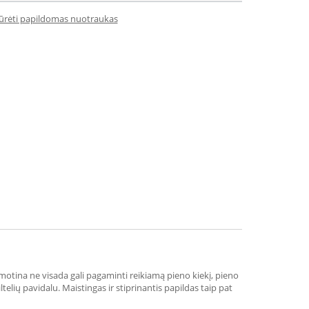
iūrėti papildomas nuotraukas
motina ne visada gali pagaminti reikiamą pieno kiekį, pieno
elių pavidalu. Maistingas ir stiprinantis papildas taip pat