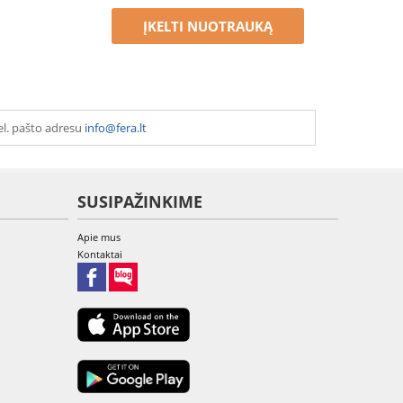
ĮKELTI NUOTRAUKĄ
el. pašto adresu
info@fera.lt
SUSIPAŽINKIME
Apie mus
Kontaktai