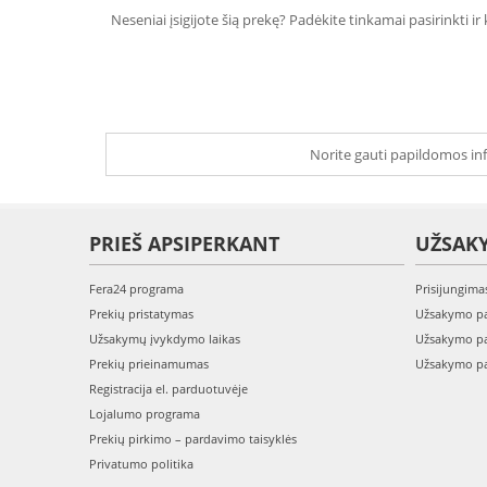
Neseniai įsigijote šią prekę? Padėkite tinkamai pasirinkti ir
Norite gauti papildomos inf
PRIEŠ APSIPERKANT
UŽSAK
Fera24 programa
Prisijungima
Prekių pristatymas
Užsakymo pa
Užsakymų įvykdymo laikas
Užsakymo pa
Prekių prieinamumas
Užsakymo pa
Registracija el. parduotuvėje
Lojalumo programa
Prekių pirkimo – pardavimo taisyklės
Privatumo politika