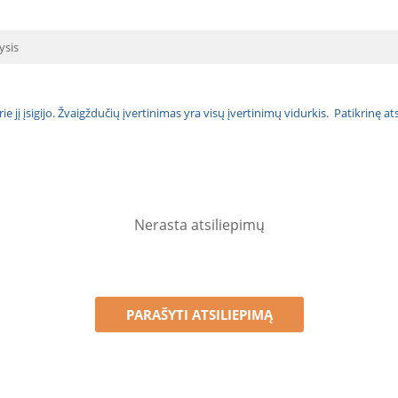
ysis
urie jį įsigijo. Žvaigždučių įvertinimas yra visų įvertinimų vidurkis. Patikrinę 
Nerasta atsiliepimų
PARAŠYTI ATSILIEPIMĄ