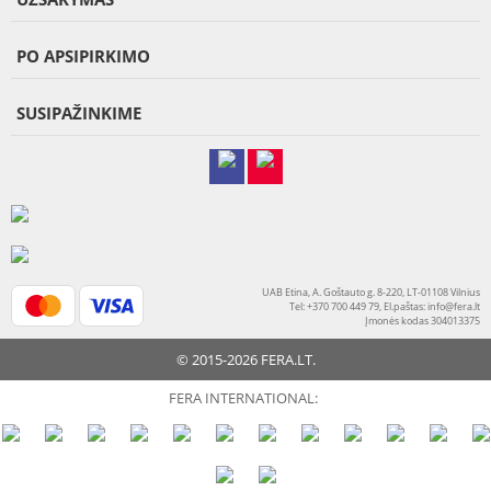
PO APSIPIRKIMO
SUSIPAŽINKIME
UAB Etina, A. Goštauto g. 8-220, LT-01108 Vilnius
Tel: +370 700 449 79, El.paštas:
info@fera.lt
Įmonės kodas 304013375
© 2015-2026 FERA.LT.
FERA INTERNATIONAL: