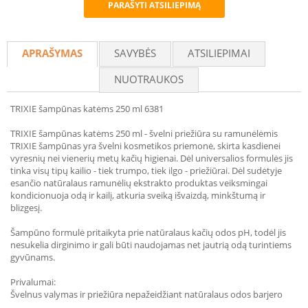
PARAŠYTI ATSILIEPIMĄ
Recommend
APRAŠYMAS
SAVYBĖS
ATSILIEPIMAI
NUOTRAUKOS
TRIXIE šampūnas katėms 250 ml 6381
TRIXIE šampūnas katėms 250 ml - švelni priežiūra su ramunėlėmis
TRIXIE šampūnas yra švelni kosmetikos priemonė, skirta kasdienei
vyresnių nei vienerių metų kačių higienai. Dėl universalios formulės jis
tinka visų tipų kailio - tiek trumpo, tiek ilgo - priežiūrai. Dėl sudėtyje
esančio natūralaus ramunėlių ekstrakto produktas veiksmingai
kondicionuoja odą ir kailį, atkuria sveiką išvaizdą, minkštumą ir
blizgesį.
Šampūno formulė pritaikyta prie natūralaus kačių odos pH, todėl jis
nesukelia dirginimo ir gali būti naudojamas net jautrią odą turintiems
gyvūnams.
Privalumai:
Švelnus valymas ir priežiūra nepažeidžiant natūralaus odos barjero