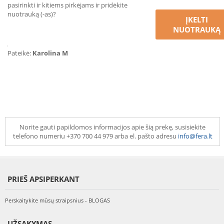
pasirinkti ir kitiems pirkėjams ir pridėkite
nuotrauką (-as)?
ĮKELTI
NUOTRAUKĄ
Pateikė:
Karolina M
Norite gauti papildomos informacijos apie šią prekę, susisiekite
telefono numeriu +370 700 44 979 arba el. pašto adresu
info@fera.lt
PRIEŠ APSIPERKANT
Perskaitykite mūsų straipsnius - BLOGAS
UŽSAKYMAS