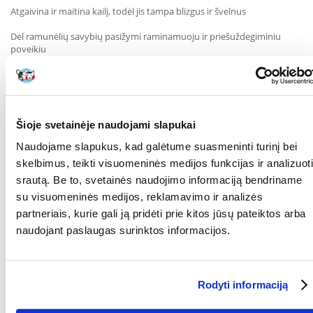
Atgaivina ir maitina kailį, todėl jis tampa blizgus ir švelnus
Dėl ramunėlių savybių pasižymi raminamuoju ir priešuždegiminiu
poveikiu
Paruoštas naudoti - nereikia skiesti
TRIXIE šampūnas yra idealus sprendimas kačių globėjams, norintiems
savo augintiniui suteikti švelnią ir veiksmingą priežiūrą. Reguliarus
naudojimas padeda išlaikyti sveiką, blizgantį kailį ir komfortišką odą.
Šioje svetainėje naudojami slapukai
RŪŠIS:
Šampūnas
Naudojame slapukus, kad galėtume suasmeninti turinį bei
skelbimus, teikti visuomeninės medijos funkcijas ir analizuoti
Parametrai
srautą. Be to, svetainės naudojimo informaciją bendriname
su visuomeninės medijos, reklamavimo ir analizės
TŪRIS (ML):
250
partneriais, kurie gali ją pridėti prie kitos jūsų pateiktos arba
GAMINTOJAS:
TRIXIE
naudojant paslaugas surinktos informacijos.
Paskirtis
Rodyti informaciją
PASKIRTIS:
Visų tipų kailiui