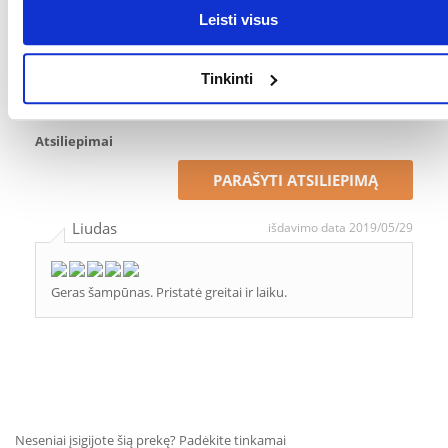
Kokios yra prekių vertinimo taisyklės?
Leisti visus
Produktą gali vertinti tik registruoti FERA.LT klientai, kurie jį
įsigijo. Žvaigždučių įvertinimas yra visų įvertinimų vidurkis.
Tinkinti
Patikrinę atsiliepimus, paskelbsime ir teigiamus, ir neigiamus
atsiliepimus.
Atsiliepimai
PARAŠYTI ATSILIEPIMĄ
Liudas
išdavimo data 2019/05/29
Geras šampūnas. Pristatė greitai ir laiku.
Neseniai įsigijote šią prekę? Padėkite tinkamai