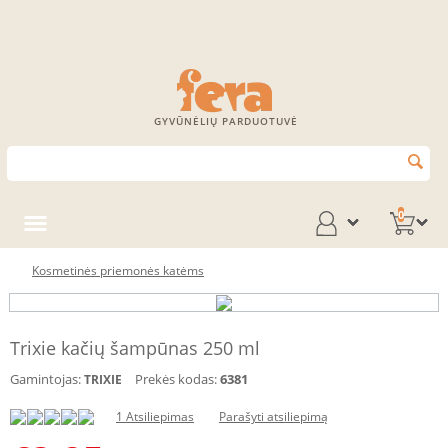
GYVŪNĖLIŲ PARDUOTUVĖ
0
Kosmetinės priemonės katėms
Trixie kačių šampūnas 250 ml
Gamintojas:
Prekės kodas:
6381
TRIXIE
1 Atsiliepimas
Parašyti atsiliepimą