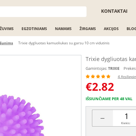
KONTAKTAI
ŽUVIMS
EGZOTINIAMS
NAMAMS
ŽIRGAMS
AKCIJOS
BLO
 šunims
Trixie dygliuotas kamuoliukas su garsu 10 cm vidutinis
Trixie dygliuotas k
Gamintojas:
Prekės
TRIXIE
4 Atsiliepi
€
2.82
IŠSIUNČIAME PER 48 VAL
−
Kiekis: