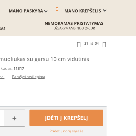
0
MANO PASKYRA
MANO KREPŠELIS
NEMOKAMAS PRISTATYMAS
UŽSAKYMAMS NUO 24EUR
GAS
21
iš
34
amuoliukas su garsu 10 cm vidutinis
 kodas:
11317
mai
Parašyti atsiliepimą
+
ĮDĖTI Į KREPŠELĮ
Pridėti į norų sąrašą