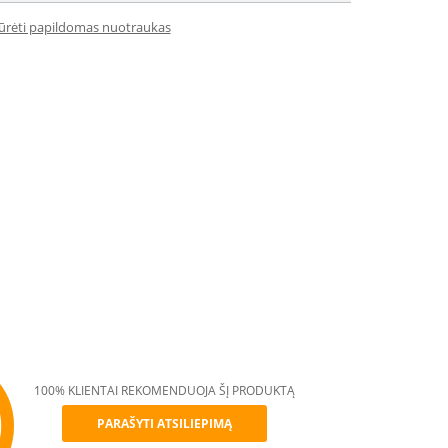
iūrėti papildomas nuotraukas
100% KLIENTAI REKOMENDUOJA ŠĮ PRODUKTĄ
PARAŠYTI ATSILIEPIMĄ