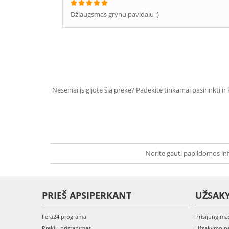
Džiaugsmas grynu pavidalu :)
Neseniai įsigijote šią prekę? Padėkite tinkamai pasirinkti ir
Norite gauti papildomos inf
PRIEŠ APSIPERKANT
UŽSAK
Fera24 programa
Prisijungima
Prekių pristatymas
Užsakymo pa