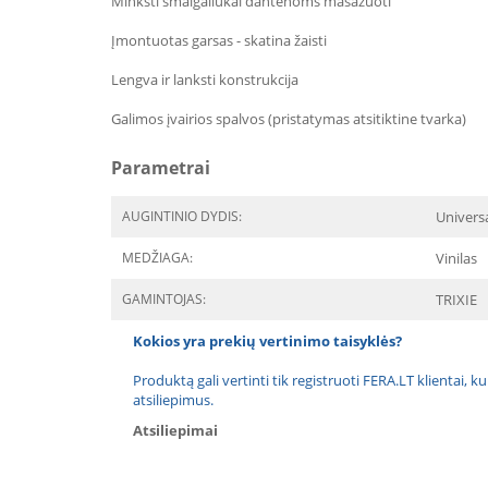
Minkšti smaigaliukai dantenoms masažuoti
Įmontuotas garsas - skatina žaisti
Lengva ir lanksti konstrukcija
Galimos įvairios spalvos (pristatymas atsitiktine tvarka)
Parametrai
AUGINTINIO DYDIS:
Univers
MEDŽIAGA:
Vinilas
GAMINTOJAS:
TRIXIE
Kokios yra prekių vertinimo taisyklės?
Produktą gali vertinti tik registruoti FERA.LT klientai, k
atsiliepimus.
Atsiliepimai