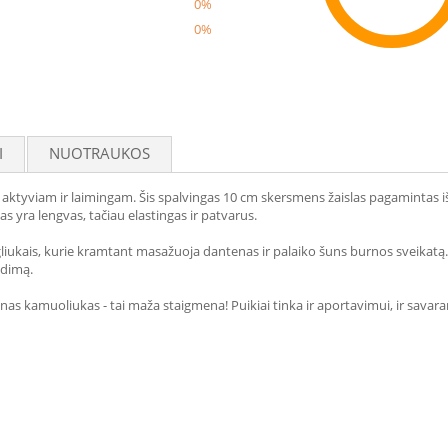
0%
0%
Reco
I
NUOTRAUKOS
aktyviam ir laimingam. Šis spalvingas 10 cm skersmens žaislas pagamintas iš l
 yra lengvas, tačiau elastingas ir patvarus.
dygliukais, kurie kramtant masažuoja dantenas ir palaiko šuns burnos sveika
idimą.
ienas kamuoliukas - tai maža staigmena! Puikiai tinka ir aportavimui, ir sava