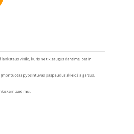
mmend
ankstaus vinilo, kuris ne tik saugus dantims, bet ir
tą. Įmontuotas pypsintuvas paspaudus skleidžia garsus,
rankiškam žaidimui.