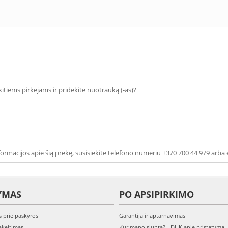
 kitiems pirkėjams ir pridėkite nuotrauką (-as)?
ormacijos apie šią prekę, susisiekite telefono numeriu +370 700 44 979 arba 
YMAS
PO APSIPIRKIMO
s prie paskyros
Garantija ir aptarnavimas
keitimas
Kur mano siunta? - DUK apie pristatymą