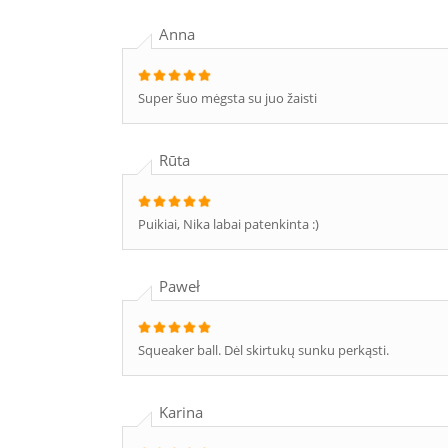
Anna
Super šuo mėgsta su juo žaisti
Rūta
Puikiai, Nika labai patenkinta :)
Paweł
Squeaker ball. Dėl skirtukų sunku perkąsti.
Karina