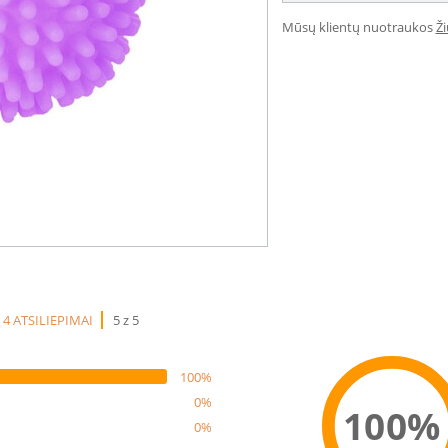
Mūsų klientų nuotraukos
Ž
4 ATSILIEPIMAI
5 z 5
100%
0%
100%
0%