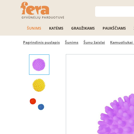
GYVŪNĖLIŲ PARDUOTUVĖ
ŠUNIMS
KATĖMS
GRAUŽIKAMS
PAUKŠČIAMS
Pagrindinis puslapis
Šunims
Šunų žaislai
Kamuoliukai