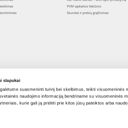
teikimas
PVM sąskaitos faktūros
tvirtinimas
Skundai ir prekių grąžinimas
i slapukai
alėtume suasmeninti turinį bei skelbimus, teikti visuomeninės m
o, svetainės naudojimo informaciją bendriname su visuomeninės m
tneriais, kurie gali ją pridėti prie kitos jūsų pateiktos arba naud
© 2015-2026 FERA.LT.