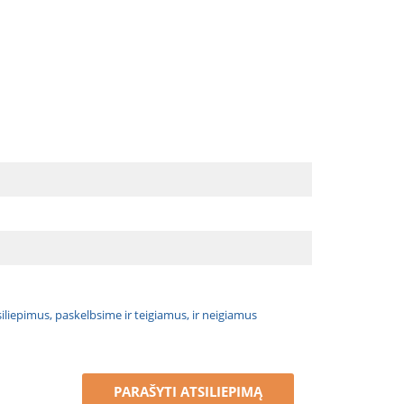
atsiliepimus, paskelbsime ir teigiamus, ir neigiamus
PARAŠYTI ATSILIEPIMĄ