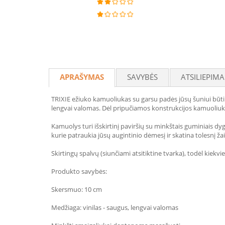
APRAŠYMAS
SAVYBĖS
ATSILIEPIMA
TRIXIE ežiuko kamuoliukas su garsu padės jūsų šuniui būti 
lengvai valomas. Dėl pripučiamos konstrukcijos kamuoliukas
Kamuolys turi išskirtinį paviršių su minkštais guminiais 
kurie patraukia jūsų augintinio dėmesį ir skatina tolesnį ža
Skirtingų spalvų (siunčiami atsitiktine tvarka), todėl kiekv
Produkto savybės:
Skersmuo: 10 cm
Medžiaga: vinilas - saugus, lengvai valomas