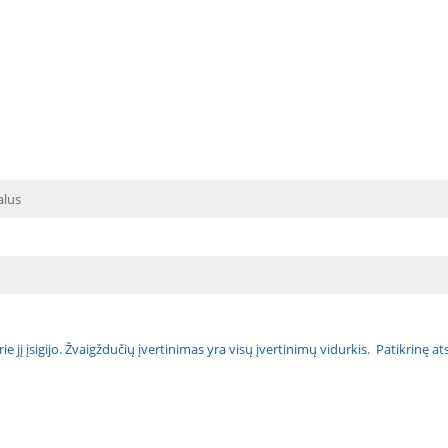
alus
urie jį įsigijo. Žvaigždučių įvertinimas yra visų įvertinimų vidurkis. Patikrinę 