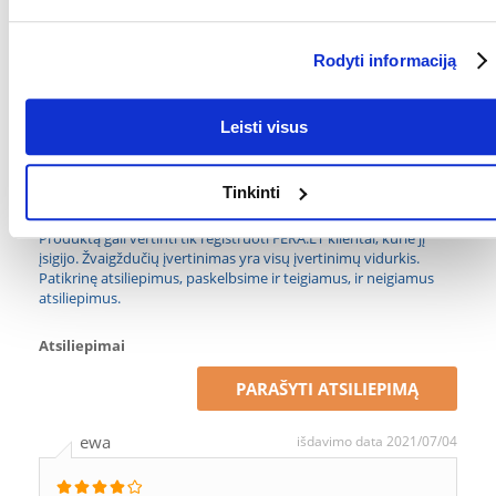
Aukštis: 26 cm
Didžiausia apkrova
: Didžiausias leistinas svoris: 7 kg
Rodyti informaciją
Svoris: 1 kg
Parametrai
Leisti visus
GAMINTOJAS:
TRIXIE
Tinkinti
Kokios yra prekių vertinimo taisyklės?
Produktą gali vertinti tik registruoti FERA.LT klientai, kurie jį
įsigijo. Žvaigždučių įvertinimas yra visų įvertinimų vidurkis.
Patikrinę atsiliepimus, paskelbsime ir teigiamus, ir neigiamus
atsiliepimus.
Atsiliepimai
PARAŠYTI ATSILIEPIMĄ
ewa
išdavimo data 2021/07/04