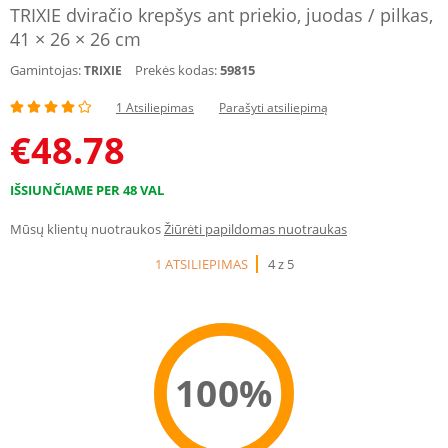
TRIXIE dviračio krepšys ant priekio, juodas / pilkas,
41 × 26 × 26 cm
Gamintojas:
Prekės kodas:
59815
TRIXIE
1 Atsiliepimas
Parašyti atsiliepimą
€
48.78
IŠSIUNČIAME PER 48 VAL
Mūsų klientų nuotraukos
Žiūrėti papildomas nuotraukas
1 ATSILIEPIMAS
4 z 5
100%