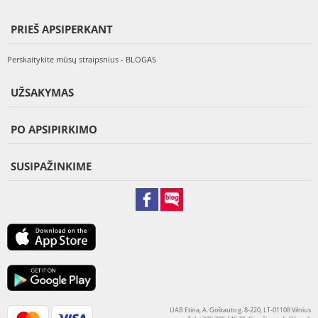
PRIEŠ APSIPERKANT
Perskaitykite mūsų straipsnius - BLOGAS
UŽSAKYMAS
PO APSIPIRKIMO
SUSIPAŽINKIME
UAB Etina, A. Goštauto g. 8-220, LT-01108 Vilnius