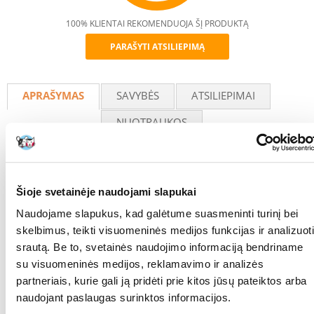
100% KLIENTAI REKOMENDUOJA ŠĮ PRODUKTĄ
PARAŠYTI ATSILIEPIMĄ
Recommend
APRAŠYMAS
SAVYBĖS
ATSILIEPIMAI
NUOTRAUKOS
Transporto krepšys, tvirtinamas prie dviračio vairo.
Jis turi tvirtą vielinę rankeną ir papildomai nuimamą peties diržą bei
trumpą rankeną, todėl juo lengva vežti augintinį. Krepšelis pagamintas
Šioje svetainėje naudojami slapukai
iš aukštos kokybės medžiagos, o pamušalu išklotas kraštas ir išorinės
kišenės yra papildomi privalumai.
Naudojame slapukus, kad galėtume suasmeninti turinį bei
Šviesą atspindintys elementai didina gyvūno ir dviratininko saugumą,
skelbimus, teikti visuomeninės medijos funkcijas ir analizuoti
pagerina matomumą tamsoje arba esant blogoms oro sąlygoms.
Krepšelio viduje yra išimamas, paminkštintas kilimėlis.
srautą. Be to, svetainės naudojimo informaciją bendriname
su visuomeninės medijos, reklamavimo ir analizės
Išmatavimai:
partneriais, kurie gali ją pridėti prie kitos jūsų pateiktos arba
26 x 41 x 26 cm.
naudojant paslaugas surinktos informacijos.
Plotis: 41 cm