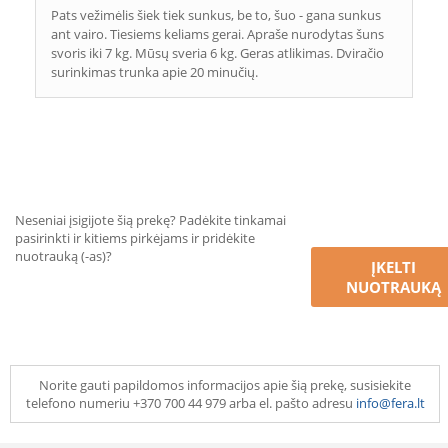
Pats vežimėlis šiek tiek sunkus, be to, šuo - gana sunkus
ant vairo. Tiesiems keliams gerai. Apraše nurodytas šuns
svoris iki 7 kg. Mūsų sveria 6 kg. Geras atlikimas. Dviračio
surinkimas trunka apie 20 minučių.
Neseniai įsigijote šią prekę? Padėkite tinkamai
pasirinkti ir kitiems pirkėjams ir pridėkite
nuotrauką (-as)?
ĮKELTI
NUOTRAUKĄ
Norite gauti papildomos informacijos apie šią prekę, susisiekite
telefono numeriu +370 700 44 979 arba el. pašto adresu
info@fera.lt