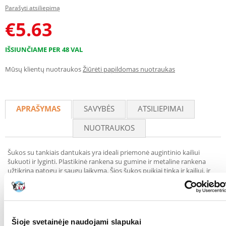
Parašyti atsiliepimą
€
5.63
IŠSIUNČIAME PER 48 VAL
Mūsų klientų nuotraukos
Žiūrėti papildomas nuotraukas
APRAŠYMAS
SAVYBĖS
ATSILIEPIMAI
NUOTRAUKOS
Šukos su tankiais dantukais yra ideali priemonė augintinio kailiui
šukuoti ir lyginti. Plastikinė rankena su gumine ir metaline rankena
užtikrina patogų ir saugų laikymą. Šios šukos puikiai tinka ir kailiui, ir
pakulų šukavimui. Atraskite sveiko ir blizgančio savo augintinio kailio
paslaptį su šiuo nepakeičiamu priedu.
Plauko tipas: 2/4/5 Išmatavimai: 22 cm
Parametrai
Šioje svetainėje naudojami slapukai