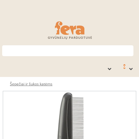
GYVŪNĖLIŲ PARDUOTUVĖ
0
Šepečiai ir šukos katėms