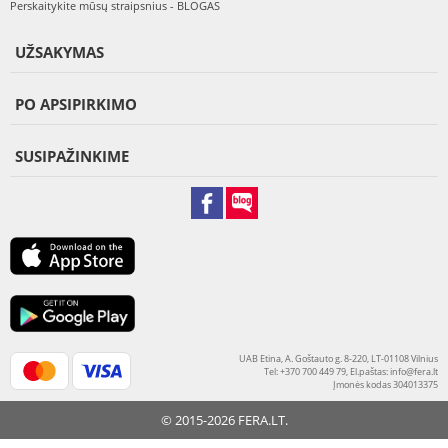
Perskaitykite mūsų straipsnius - BLOGAS
UŽSAKYMAS
PO APSIPIRKIMO
SUSIPAŽINKIME
UAB Etina, A. Goštauto g. 8-220, LT-01108 Vilnius
Tel: +370 700 449 79, El.paštas:
info@fera.lt
Įmonės kodas 304013375
© 2015-2026 FERA.LT.