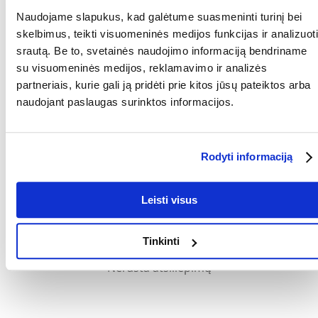
Naudojame slapukus, kad galėtume suasmeninti turinį bei
GAMINTOJAS:
TRIXIE
skelbimus, teikti visuomeninės medijos funkcijas ir analizuoti
srautą. Be to, svetainės naudojimo informaciją bendriname
Paskirtis
su visuomeninės medijos, reklamavimo ir analizės
partneriais, kurie gali ją pridėti prie kitos jūsų pateiktos arba
PASKIRTIS:
Ilgam kailiui
naudojant paslaugas surinktos informacijos.
Kokios yra prekių vertinimo taisyklės?
Produktą gali vertinti tik registruoti FERA.LT klientai, kurie jį
įsigijo. Žvaigždučių įvertinimas yra visų įvertinimų vidurkis.
Rodyti informaciją
Patikrinę atsiliepimus, paskelbsime ir teigiamus, ir neigiamus
atsiliepimus.
Leisti visus
Atsiliepimai
Tinkinti
Nerasta atsiliepimų