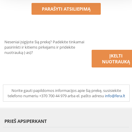
PARAŠYTI ATSILIEPIMĄ
Neseniai įsigijote šią prekę? Padėkite tinkamai
pasirinkti ir kitiems pirkėjams ir pridėkite
nuotrauką (-as)?
ĮKELTI
NUOTRAUKĄ
Norite gauti papildomos informacijos apie šią prekę, susisiekite
telefono numeriu +370 700 44 979 arba el. pašto adresu
info@fera.lt
PRIEŠ APSIPERKANT