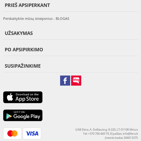
PRIEŠ APSIPERKANT
Perskaitykite mūsų straipsnius - BLOGAS
UŽSAKYMAS
PO APSIPIRKIMO
SUSIPAŽINKIME
UAB Etina, A. Goštauto g. 8-220, LT-01108 Vilnius
Tel: +370 700 449 79, El.paštas:
info@fera.lt
Įmonės kodas 304013375