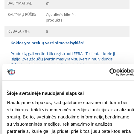
BALTYMAI (%):
31
BALTYMŲ RŪŠIS:
Gyvulinės kilmės
produktai
RIEBALAI (%):
6
Kokios yra prekių vertinimo taisyklės?
Produktą gali vertinti tik registruoti FERA.LT klientai, kurie jį
įsigijo. Žvaigždučių įvertinimas yra visų įvertinimų vidurkis.
Patikrinę atsiliepimus, paskelbsime ir teigiamus, ir neigiamus
atsiliepimus.
Atsiliepimai
Šioje svetainėje naudojami slapukai
PARAŠYTI ATSILIEPIMĄ
Naudojame slapukus, kad galėtume suasmeninti turinį bei
skelbimus, teikti visuomeninės medijos funkcijas ir analizuoti
1
2
srautą. Be to, svetainės naudojimo informaciją bendriname
su visuomeninės medijos, reklamavimo ir analizės
partneriais, kurie gali ją pridėti prie kitos jūsų pateiktos arba