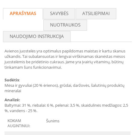
Recommend
APRAŠYMAS
SAVYBĖS
ATSILIEPIMAI
NUOTRAUKOS
NAUDOJIMO INSTRUKCIJA
Avienos juostelės yra optimalus papildomas maistas ir kartu skanus
užkandis. Tai subalansuotas ir lengvai virškinamas skanėstas mėsos
juostelėmis be pridėtinio cukraus. Jame yra įvairių vitaminų, būtinų
tinkamam šuns funkcionavimui.
Sudėtis
:
Mėsa ir gyvuliai (20 % ėrienos), grūdai, daržovės, šalutinių produktų
mineralai
Analizė:
Baltymai: 31 %, riebalai: 6 %, pelenai: 3,5 %, skaidulinės medžiagos: 2,5
%, vandens - 25 %.
KOKIAM
Šunims
AUGINTINIUI: