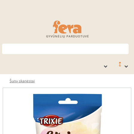
GYVŪNĖLIŲ PARDUOTUVĖ
0
Šunų skanėstai