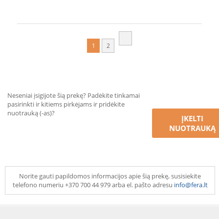
1
2
Neseniai įsigijote šią prekę? Padėkite tinkamai
pasirinkti ir kitiems pirkėjams ir pridėkite
nuotrauką (-as)?
ĮKELTI
NUOTRAUKĄ
Norite gauti papildomos informacijos apie šią prekę, susisiekite
telefono numeriu +370 700 44 979 arba el. pašto adresu
info@fera.lt