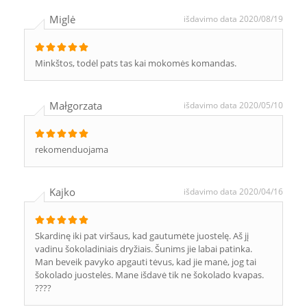
Miglė
išdavimo data 2020/08/19
Minkštos, todėl pats tas kai mokomės komandas.
Małgorzata
išdavimo data 2020/05/10
rekomenduojama
Kajko
išdavimo data 2020/04/16
Skardinę iki pat viršaus, kad gautumėte juostelę. Aš jį
vadinu šokoladiniais dryžiais. Šunims jie labai patinka.
Man beveik pavyko apgauti tėvus, kad jie manė, jog tai
šokolado juostelės. Mane išdavė tik ne šokolado kvapas.
????