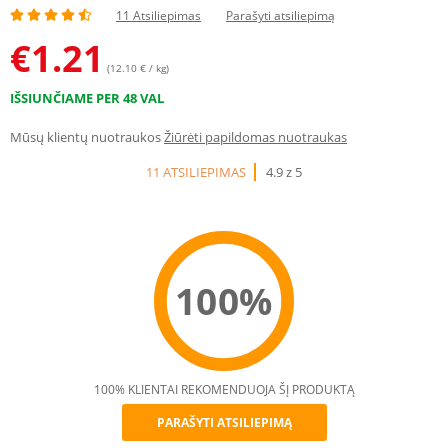
11 Atsiliepimas
Parašyti atsiliepimą
€
1.21
(12.10 € / kg)
IŠSIUNČIAME PER 48 VAL
Mūsų klientų nuotraukos
Žiūrėti papildomas nuotraukas
11 ATSILIEPIMAS
4.9 z 5
100%
100% KLIENTAI REKOMENDUOJA ŠĮ PRODUKTĄ
PARAŠYTI ATSILIEPIMĄ