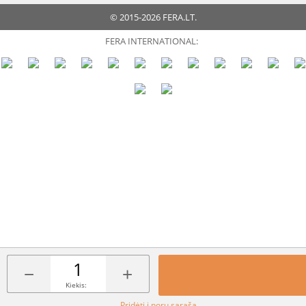
© 2015-2026 FERA.LT.
FERA INTERNATIONAL:
−
+
Kiekis:
Pridėti į norų sąrašą