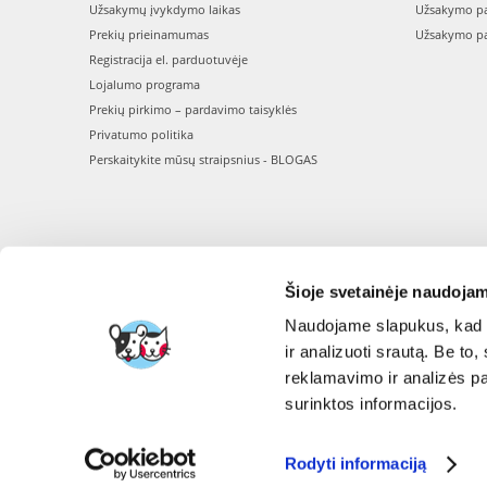
Užsakymų įvykdymo laikas
Užsakymo pa
Prekių prieinamumas
Užsakymo pa
Registracija el. parduotuvėje
Lojalumo programa
Prekių pirkimo – pardavimo taisyklės
Privatumo politika
Perskaitykite mūsų straipsnius - BLOGAS
Šioje svetainėje naudojam
Naudojame slapukus, kad g
ir analizuoti srautą. Be t
reklamavimo ir analizės par
surinktos informacijos.
Rodyti informaciją
FERA INTERNATI