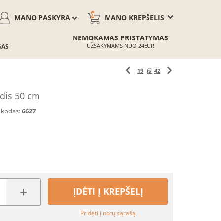
0
MANO PASKYRA
MANO KREPŠELIS
NEMOKAMAS PRISTATYMAS
UŽSAKYMAMS NUO 24EUR
GAS
19
iš
42
ydis 50 cm
 kodas:
6627
+
ĮDĖTI Į KREPŠELĮ
Pridėti į norų sąrašą