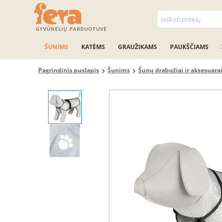
GYVŪNĖLIŲ PARDUOTUVĖ
ŠUNIMS
KATĖMS
GRAUŽIKAMS
PAUKŠČIAMS
Pagrindinis puslapis
Šunims
Šunų drabužiai ir aksesuara