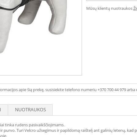
Mūsų klientų nuotraukos
Ž
ormacijos apie šią prekę, susisiekite telefono numeriu +370 700 44 979 arba 
I
NUOTRAUKOS
iai tinka rudens pasivaikščiojimams.
r purvo. Turi Velcro užsegimus ir papildomą raištelį ant galinių letenų, kad p
oje.