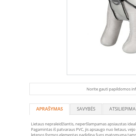
Norite gauti papildomos inf
APRAŠYMAS
SAVYBĖS
ATSILIEPIMA
Lietaus nepraleidžiantis, neperšlampamas apsiaustas ideal
Pagamintas iš patvaraus PVC, jis apsaugo nuo lietaus, vėjo i
letenos formos elementas padidina šuns matomumą tams