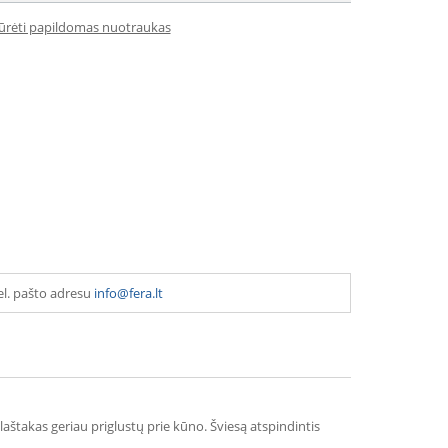
iūrėti papildomas nuotraukas
el. pašto adresu
info@fera.lt
laštakas geriau priglustų prie kūno. Šviesą atspindintis