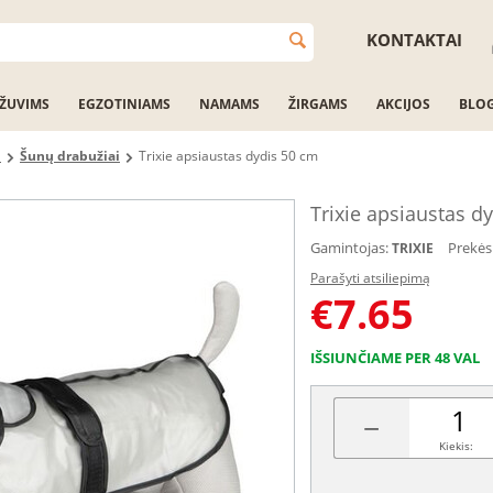
KONTAKTAI
ŽUVIMS
EGZOTINIAMS
NAMAMS
ŽIRGAMS
AKCIJOS
BLO
i
Šunų drabužiai
Trixie apsiaustas dydis 50 cm
Trixie apsiaustas d
Gamintojas:
Prekės
TRIXIE
Parašyti atsiliepimą
€
7.65
IŠSIUNČIAME PER 48 VAL
−
Kiekis: