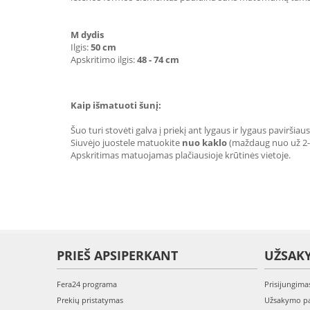
M dydis
Ilgis:
50 cm
Apskritimo ilgis:
48 - 74 cm
Kaip išmatuoti šunį:
Šuo turi stovėti galva į priekį ant lygaus ir lygaus paviršiaus
Siuvėjo juostele matuokite
nuo kaklo
(maždaug nuo už 2-o
Apskritimas matuojamas plačiausioje krūtinės vietoje.
PRIEŠ APSIPERKANT
UŽSAK
Fera24 programa
Prisijungima
Prekių pristatymas
Užsakymo pa