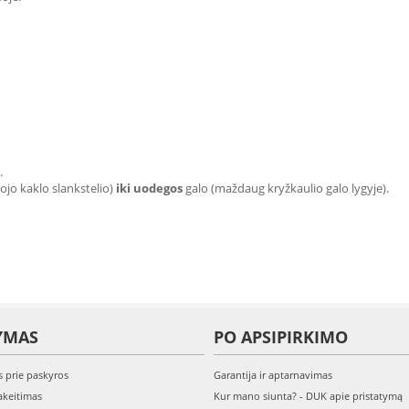
.
jo kaklo slankstelio)
iki uodegos
galo (maždaug kryžkaulio galo lygyje).
YMAS
PO APSIPIRKIMO
s prie paskyros
Garantija ir aptarnavimas
keitimas
Kur mano siunta? - DUK apie pristatymą