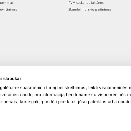
teikimas
PVM sąskaitos faktūros
tvirtinimas
Skundai ir prekių grąžinimas
i slapukai
alėtume suasmeninti turinį bei skelbimus, teikti visuomeninės m
o, svetainės naudojimo informaciją bendriname su visuomeninės m
tneriais, kurie gali ją pridėti prie kitos jūsų pateiktos arba naud
© 2015-2026 FERA.LT.
ONAL: