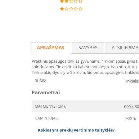
APRAŠYMAS
SAVYBĖS
ATSILIEPIMA
Praktinis apsaugos tinklas gyvūnams. "Trixie" apsauginis ti
spinduliams. Tinklą tinka kabinti ant lango, balkono, durų.
Tinklo akių dydis yra 3 x 3 cm. Siūlomas apsauginis tinklel
RŪŠIS:
Tinklelis
Parametrai
MATMENYS (CM):
600 x 3
GAMINTOJAS:
TRIXIE
Kokios yra prekių vertinimo taisyklės?