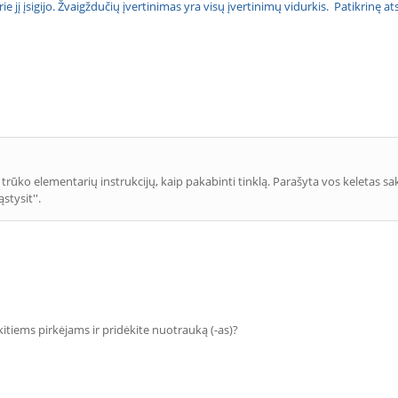
urie jį įsigijo. Žvaigždučių įvertinimas yra visų įvertinimų vidurkis. Patikrinę 
i trūko elementarių instrukcijų, kaip pakabinti tinklą. Parašyta vos keletas sak
stysit''.
 kitiems pirkėjams ir pridėkite nuotrauką (-as)?