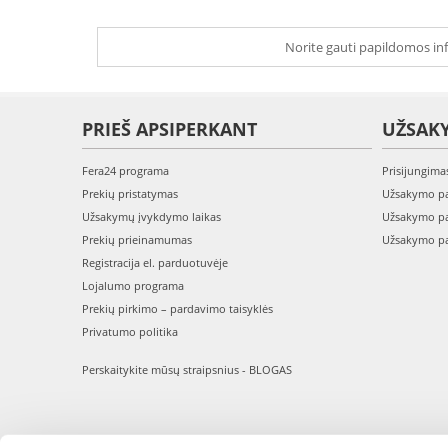
Norite gauti papildomos inf
PRIEŠ APSIPERKANT
UŽSAK
Fera24 programa
Prisijungima
Prekių pristatymas
Užsakymo pa
Užsakymų įvykdymo laikas
Užsakymo pa
Prekių prieinamumas
Užsakymo pa
Registracija el. parduotuvėje
Lojalumo programa
Prekių pirkimo – pardavimo taisyklės
Privatumo politika
Perskaitykite mūsų straipsnius - BLOGAS