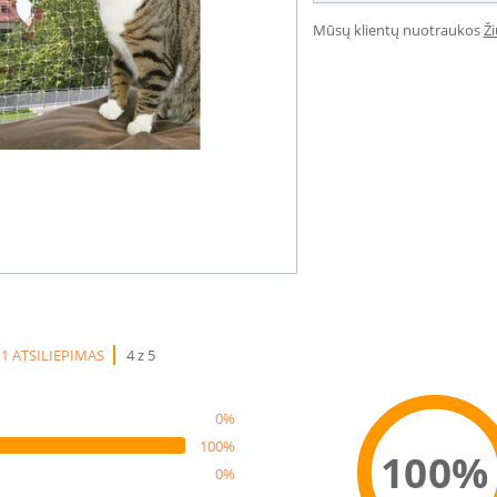
Mūsų klientų nuotraukos
Ž
1 ATSILIEPIMAS
4 z 5
0%
100%
100%
0%