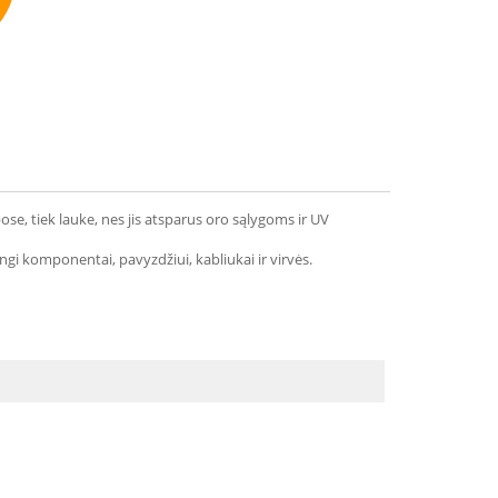
mmend
ose, tiek lauke, nes jis atsparus oro sąlygoms ir UV
ngi komponentai, pavyzdžiui, kabliukai ir virvės.