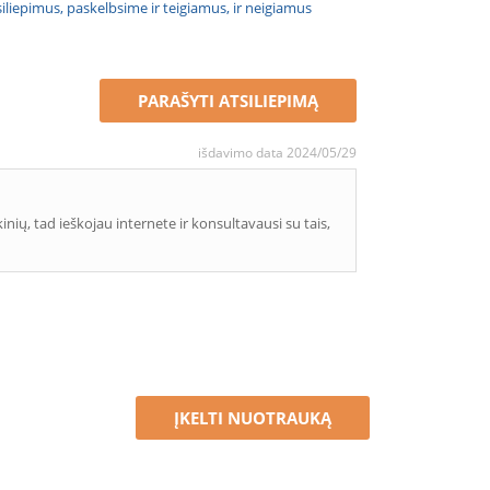
atsiliepimus, paskelbsime ir teigiamus, ir neigiamus
PARAŠYTI ATSILIEPIMĄ
išdavimo data 2024/05/29
inių, tad ieškojau internete ir konsultavausi su tais,
ĮKELTI NUOTRAUKĄ