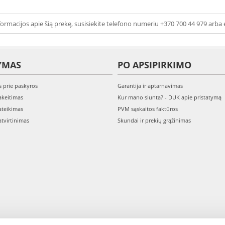
ormacijos apie šią prekę, susisiekite telefono numeriu +370 700 44 979 arba 
YMAS
PO APSIPIRKIMO
s prie paskyros
Garantija ir aptarnavimas
keitimas
Kur mano siunta? - DUK apie pristatymą
teikimas
PVM sąskaitos faktūros
tvirtinimas
Skundai ir prekių grąžinimas