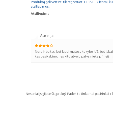
Produktą gali vertinti tik registruoti FERA.LT klientai, k
atsiliepimus.
Atsiliepimai
Aurelija
Nors ir baltas, bet labai matosi, kokybė 4/5, bet laba
kas pasikabino, nes kitu atveju patys niekaip ''neišmą
Neseniai įsigijote šią prekę? Padėkite tinkamai pasirinkti ir