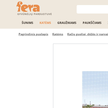
GYVŪNĖLIŲ PARDUOTUVĖ
ŠUNIMS
KATĖMS
GRAUŽIKAMS
PAUKŠČIAMS
Pagrindinis puslapis
Katėms
Kačių guoliai, dėžės ir narva