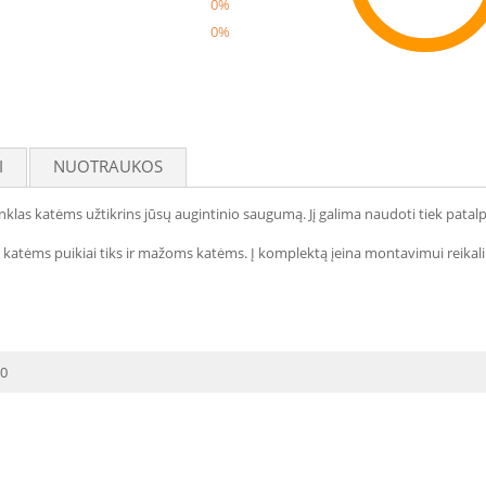
0%
0%
Reco
I
NUOTRAUKOS
nklas katėms užtikrins jūsų augintinio saugumą. Jį galima naudoti tiek patalp
is katėms puikiai tiks ir mažoms katėms. Į komplektą įeina montavimui reikali
00