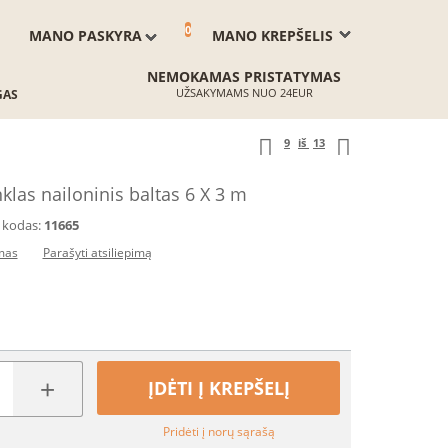
0
MANO PASKYRA
MANO KREPŠELIS
NEMOKAMAS PRISTATYMAS
UŽSAKYMAMS NUO 24EUR
GAS
9
iš
13
nklas nailoninis baltas 6 X 3 m
 kodas:
11665
imas
Parašyti atsiliepimą
+
ĮDĖTI Į KREPŠELĮ
Pridėti į norų sąrašą