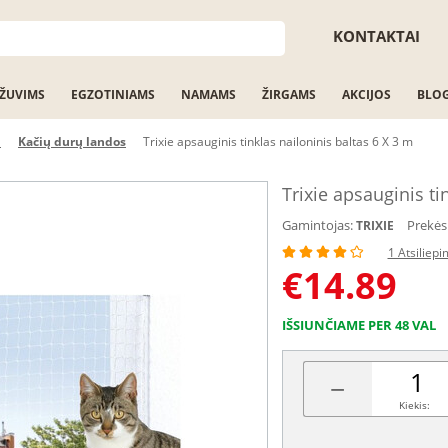
KONTAKTAI
ŽUVIMS
EGZOTINIAMS
NAMAMS
ŽIRGAMS
AKCIJOS
BLO
i
Kačių durų landos
Trixie apsauginis tinklas nailoninis baltas 6 X 3 m
Trixie apsauginis ti
Gamintojas:
Prekės
TRIXIE
1 Atsiliep
€
14.89
IŠSIUNČIAME PER 48 VAL
−
Kiekis: