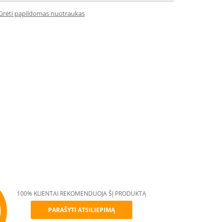
iūrėti papildomas nuotraukas
100% KLIENTAI REKOMENDUOJA ŠĮ PRODUKTĄ
PARAŠYTI ATSILIEPIMĄ