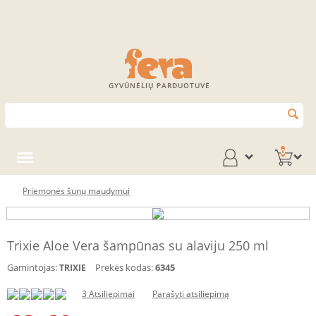
GYVŪNĖLIŲ PARDUOTUVĖ
0
Priemonės šunų maudymui
Trixie Aloe Vera šampūnas su alaviju 250 ml
Gamintojas:
Prekės kodas:
6345
TRIXIE
3 Atsiliepimai
Parašyti atsiliepimą