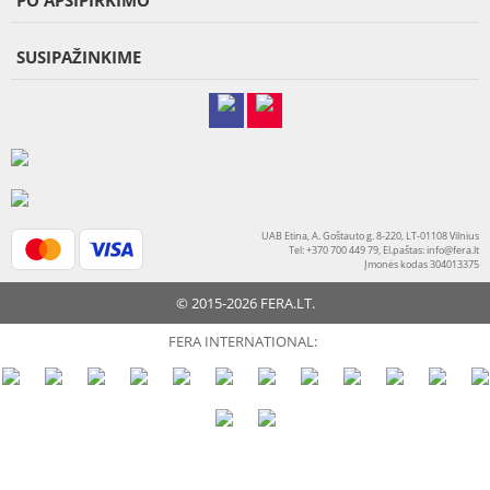
PO APSIPIRKIMO
SUSIPAŽINKIME
UAB Etina, A. Goštauto g. 8-220, LT-01108 Vilnius
Tel: +370 700 449 79, El.paštas:
info@fera.lt
Įmonės kodas 304013375
© 2015-2026 FERA.LT.
FERA INTERNATIONAL: