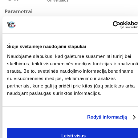
Universalus
Parametrai
TŪRIS (ML):
250
GAMINTOJAS:
TRIXIE
Šioje svetainėje naudojami slapukai
Paskirtis
Naudojame slapukus, kad galėtume suasmeninti turinį bei
skelbimus, teikti visuomeninės medijos funkcijas ir analizuoti
PASKIRTIS:
Jautriai odai
srautą. Be to, svetainės naudojimo informaciją bendriname
Kokios yra prekių vertinimo taisyklės?
su visuomeninės medijos, reklamavimo ir analizės
partneriais, kurie gali ją pridėti prie kitos jūsų pateiktos arba
Produktą gali vertinti tik registruoti FERA.LT klientai, kurie jį
naudojant paslaugas surinktos informacijos.
įsigijo. Žvaigždučių įvertinimas yra visų įvertinimų vidurkis.
Patikrinę atsiliepimus, paskelbsime ir teigiamus, ir neigiamus
atsiliepimus.
Rodyti informaciją
Atsiliepimai
PARAŠYTI ATSILIEPIMĄ
Leisti visus