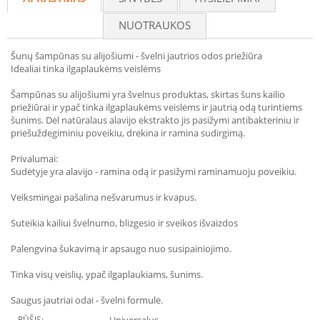
NUOTRAUKOS
Šunų šampūnas su alijošiumi - švelni jautrios odos priežiūra
Idealiai tinka ilgaplaukėms veislėms
Šampūnas su alijošiumi yra švelnus produktas, skirtas šuns kailio
priežiūrai ir ypač tinka ilgaplaukėms veislėms ir jautrią odą turintiems
šunims. Dėl natūralaus alavijo ekstrakto jis pasižymi antibakteriniu ir
priešuždegiminiu poveikiu, drėkina ir ramina sudirgimą.
Privalumai:
Sudėtyje yra alavijo - ramina odą ir pasižymi raminamuoju poveikiu.
Veiksmingai pašalina nešvarumus ir kvapus.
Suteikia kailiui švelnumo, blizgesio ir sveikos išvaizdos
Palengvina šukavimą ir apsaugo nuo susipainiojimo.
Tinka visų veislių, ypač ilgaplaukiams, šunims.
Saugus jautriai odai - švelni formulė.
RŪŠIS: