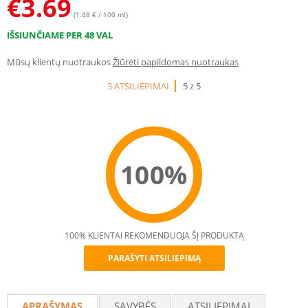
€
3.69
(1.48 € / 100 ml)
IŠSIUNČIAME PER 48 VAL
Mūsų klientų nuotraukos
Žiūrėti papildomas nuotraukas
3 ATSILIEPIMAI
5 z 5
100%
100% KLIENTAI REKOMENDUOJA ŠĮ PRODUKTĄ
PARAŠYTI ATSILIEPIMĄ
Recommend
APRAŠYMAS
SAVYBĖS
ATSILIEPIMAI