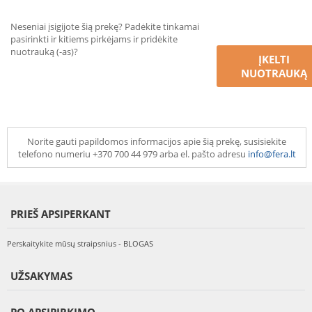
Neseniai įsigijote šią prekę? Padėkite tinkamai
pasirinkti ir kitiems pirkėjams ir pridėkite
nuotrauką (-as)?
ĮKELTI
NUOTRAUKĄ
Norite gauti papildomos informacijos apie šią prekę, susisiekite
telefono numeriu +370 700 44 979 arba el. pašto adresu
info@fera.lt
PRIEŠ APSIPERKANT
Perskaitykite mūsų straipsnius - BLOGAS
UŽSAKYMAS