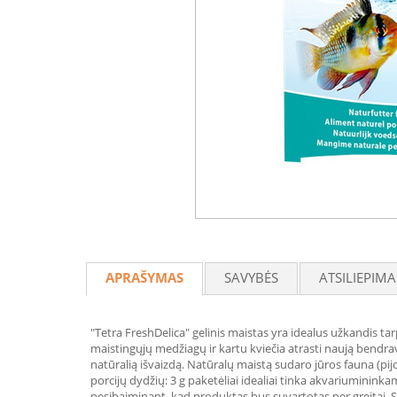
APRAŠYMAS
SAVYBĖS
ATSILIEPIMA
"Tetra FreshDelica" gelinis maistas yra idealus užkandis ta
maistingųjų medžiagų ir kartu kviečia atrasti naują bendravi
natūralią išvaizdą. Natūralų maistą sudaro jūros fauna (pijokė
porcijų dydžių: 3 g paketėliai idealiai tinka akvariuminink
nesibaiminant, kad produktas bus suvartotas per greitai. Steri