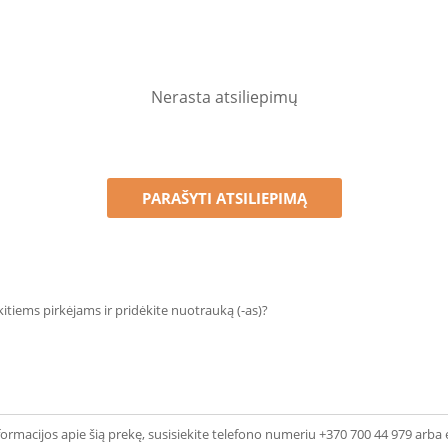
Nerasta atsiliepimų
PARAŠYTI ATSILIEPIMĄ
 kitiems pirkėjams ir pridėkite nuotrauką (-as)?
ormacijos apie šią prekę, susisiekite telefono numeriu +370 700 44 979 arba 