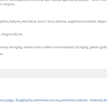
os mitybos.
alinių baltymų ekstraktai, žuvis ir žuvų dariniai, augaliniai produktai, aliejai ir
 %, drėgmė 90,0 %.
as) 34 mg/kg, cinkas (cinko sulfato monohidratas) 20 mg/kg, geležis (geleži
as
urie jį įsigijo. Žvaigždučių įvertinimas yra visų įvertinimų vidurkis. Patikrinę 