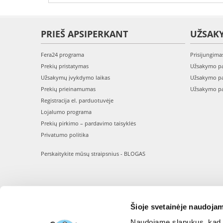
PRIEŠ APSIPERKANT
UŽSAK
Fera24 programa
Prisijungima
Prekių pristatymas
Užsakymo pa
Užsakymų įvykdymo laikas
Užsakymo pa
Prekių prieinamumas
Užsakymo pa
Registracija el. parduotuvėje
Lojalumo programa
Prekių pirkimo – pardavimo taisyklės
Privatumo politika
Perskaitykite mūsų straipsnius - BLOGAS
Šioje svetainėje naudojam
Naudojame slapukus, kad g