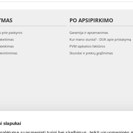
YMAS
PO APSIPIRKIMO
s prie paskyros
Garantija ir aptarnavimas
keitimas
Kur mano siunta? - DUK apie pristatymą
teikimas
PVM sąskaitos faktūros
tvirtinimas
Skundai ir prekių grąžinimas
i slapukai
alėtume suasmeninti turinį bei skelbimus, teikti visuomeninės m