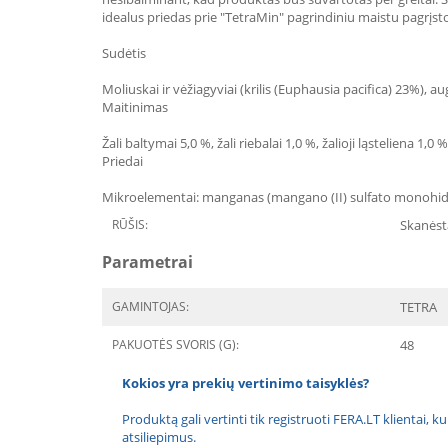
idealus priedas prie "TetraMin" pagrindiniu maistu pagrįst
Sudėtis
Moliuskai ir vėžiagyviai (krilis (Euphausia pacifica) 23%), aug
Maitinimas
Žali baltymai 5,0 %, žali riebalai 1,0 %, žalioji ląsteliena 1,0
Priedai
Mikroelementai: manganas (mangano (II) sulfato monohidrat
RŪŠIS:
Skanėst
Parametrai
GAMINTOJAS:
TETRA
PAKUOTĖS SVORIS (G):
48
Kokios yra prekių vertinimo taisyklės?
Produktą gali vertinti tik registruoti FERA.LT klientai, k
atsiliepimus.