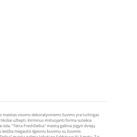
linis maistas visoms dekoratyvinėms žuvims yra turtingas
tiksliai užtepti. Kirminus imituojanti forma suteikia
vai ėda. "Tetra FreshDelica" maistą galima įsigyti dviejų
ės leidžia mėgautis ilgesniu buvimu su žuvimis
hDelica" maistą galima laikyti ne šaldytuve iki 3 metų. Tai