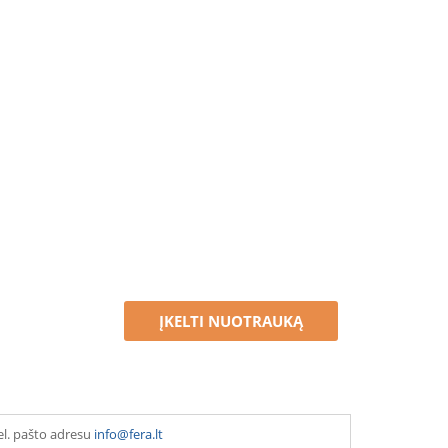
ĮKELTI NUOTRAUKĄ
el. pašto adresu
info@fera.lt