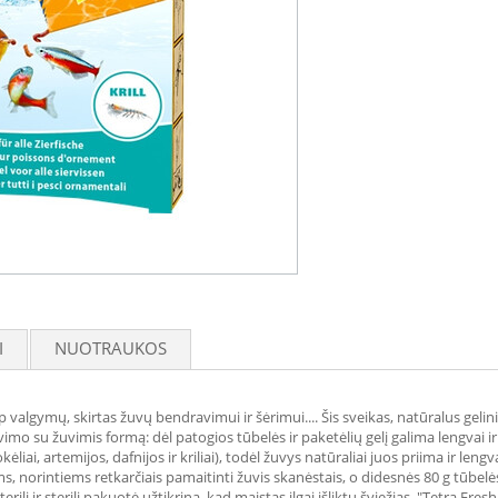
I
NUOTRAUKOS
rp valgymų, skirtas žuvų bendravimui ir šėrimui.... Šis sveikas, natūralus ge
mo su žuvimis formą: dėl patogios tūbelės ir paketėlių gelį galima lengvai ir 
liai, artemijos, dafnijos ir kriliai), todėl žuvys natūraliai juos priima ir leng
ams, norintiems retkarčiais pamaitinti žuvis skanėstais, o didesnės 80 g tūbel
li ir sterili pakuotė užtikrina, kad maistas ilgai išliktų šviežias. "Tetra Fres