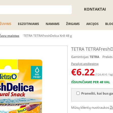
KONTAKTAI
ŽUVIMS
EGZOTINIAMS
NAMAMS
ŽIRGAMS
AKCIJOS
BLO
Žuvų maistas
TETRA TETRAFreshDelica Krill 48 g
TETRA TETRAFreshDel
Gamintojas:
Prekės
TETRA
Parašyti atsiliepimą
€
6.22
(124.40 € / kg)
IŠSIUNČIAME PER 48 VAL
Pranešti, kai bus ga
Mūsų klientų nuotraukos
Ž