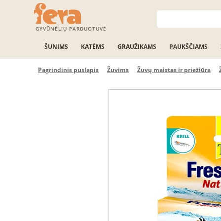
GYVŪNĖLIŲ PARDUOTUVĖ
ŠUNIMS
KATĖMS
GRAUŽIKAMS
PAUKŠČIAMS
Pagrindinis puslapis
Žuvims
Žuvų maistas ir priežiūra