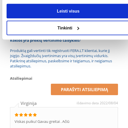
GAMINTOJAS:
TETRA
Leisti visus
Paskirtis
Tinkinti
PASKIRTIS:
Vidinis filtras
Kokios yra prekių vertinimo taisyklės?
Produktą gali vertinti tik registruoti FERA.LT klientai, kurie jį
įsigijo. Žvaigždučių įvertinimas yra visų įvertinimų vidurkis.
Patikrinę atsiliepimus, paskelbsime ir teigiamus, ir neigiamus
atsiliepimus.
Atsiliepimai
PARAŠYTI ATSILIEPIMĄ
Virginija
išdavimo data 2022/08/04
Viskas puiku! Gavau greitai . Ačiū