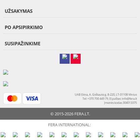
UŽSAKYMAS
PO APSIPIRKIMO
SUSIPAŽINKIME
UAB Etina, A. Goštauto g. 8-220, LT-01108 Vilnius
Tel: +370 700 449 79, El.paštas:
info@fera.lt
Įmonės kodas 304013375
© 2015-2026 FERA.LT.
FERA INTERNATIONAL: