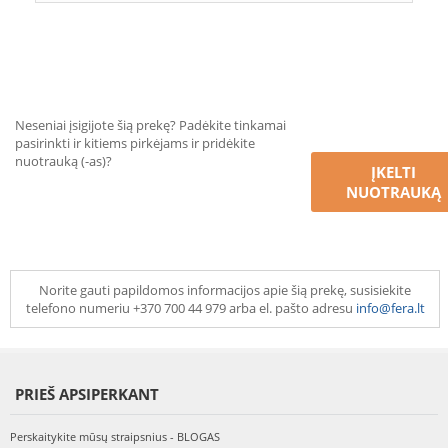
Neseniai įsigijote šią prekę? Padėkite tinkamai
pasirinkti ir kitiems pirkėjams ir pridėkite
nuotrauką (-as)?
ĮKELTI
NUOTRAUKĄ
Norite gauti papildomos informacijos apie šią prekę, susisiekite
telefono numeriu +370 700 44 979 arba el. pašto adresu
info@fera.lt
PRIEŠ APSIPERKANT
Perskaitykite mūsų straipsnius - BLOGAS