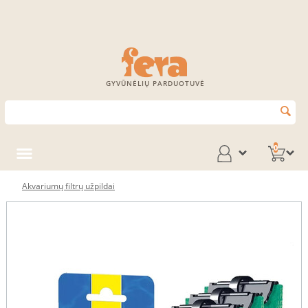
GYVŪNĖLIŲ PARDUOTUVĖ
0
Akvariumų filtrų užpildai