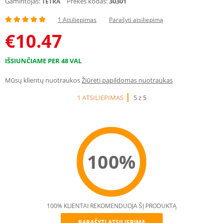
Gamintojas:
Prekės kodas:
30301
TETRA
1 Atsiliepimas
Parašyti atsiliepimą
€
10.47
IŠSIUNČIAME PER 48 VAL
Mūsų klientų nuotraukos
Žiūrėti papildomas nuotraukas
1 ATSILIEPIMAS
5 z 5
100%
100% KLIENTAI REKOMENDUOJA ŠĮ PRODUKTĄ
PARAŠYTI ATSILIEPIMĄ