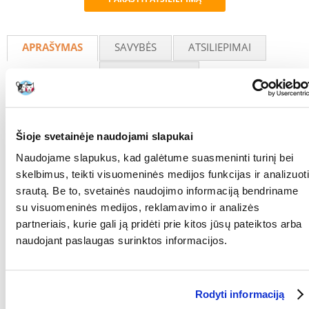
Recommend
APRAŠYMAS
SAVYBĖS
ATSILIEPIMAI
NUOTRAUKOS
Išsami informacija
švariam ir sveikam vandeniui
Šioje svetainėje naudojami slapukai
naujoviška filtro kasetė: paprastas ir greitas kasetės keitimas
nesušlapinant rankų
Naudojame slapukus, kad galėtume suasmeninti turinį bei
Mechaninis filtravimas: dviguba filtro kasetė veiksmingai pašalina net
skelbimus, teikti visuomeninės medijos funkcijas ir analizuoti
mažiausius nešvarumus. Balta kasetės pusė = išankstinis filtravimas,
srautą. Be to, svetainės naudojimo informaciją bendriname
žalia kasetės pusė = smulkusis filtravimas
su visuomeninės medijos, reklamavimo ir analizės
Cheminis filtravimas: speciali aktyvinta anglis pašalina vandens
drumstumą ir nemalonius kvapus.
partneriais, kurie gali ją pridėti prie kitos jūsų pateiktos arba
Į komplektą įeina 3 filtrai
naudojant paslaugas surinktos informacijos.
RŪŠIS:
Filtrų kasetės
Parametrai
Rodyti informaciją