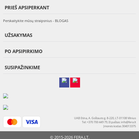
PRIEŠ APSIPERKANT
Perskaitykite mūsų straipsnius - BLOGAS
UŽSAKYMAS
PO APSIPIRKIMO
SUSIPAŽINKIME
UAB Etina, A. Goštauto g. 8-220, LT-01108 Vilnius
Tel: +370 700 449 79, El.paštas:
info@fera.lt
Įmonės kodas 304013375
© 2015-2026 FERA.LT.