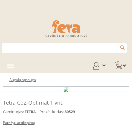
GYVŪNĖLIŲ PARDUOTUVĖ
0
Augalų apsauga
Tetra Co2-Optimat 1 vnt.
Gamintojas:
Prekės kodas:
30529
TETRA
Parašyti atsiliepimą