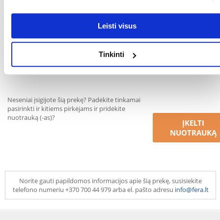
Leisti visus
PARAŠYTI ATSILIEPIMĄ
Tinkinti
Neseniai įsigijote šią prekę? Padėkite tinkamai
pasirinkti ir kitiems pirkėjams ir pridėkite
nuotrauką (-as)?
ĮKELTI
NUOTRAUKĄ
Norite gauti papildomos informacijos apie šią prekę, susisiekite
telefono numeriu +370 700 44 979 arba el. pašto adresu
info@fera.lt