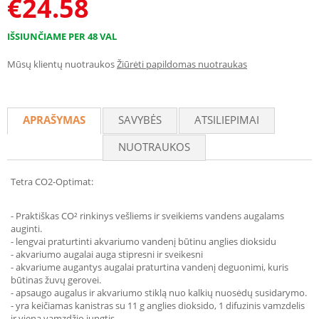
€
24.58
IŠSIUNČIAME PER 48 VAL
Mūsų klientų nuotraukos
Žiūrėti papildomas nuotraukas
APRAŠYMAS
SAVYBĖS
ATSILIEPIMAI
NUOTRAUKOS
Tetra CO2-Optimat:
- Praktiškas CO² rinkinys vešliems ir sveikiems vandens augalams
auginti.
- lengvai praturtinti akvariumo vandenį būtinu anglies dioksidu
- akvariumo augalai auga stipresni ir sveikesni
- akvariume augantys augalai praturtina vandenį deguonimi, kuris
būtinas žuvų gerovei.
- apsaugo augalus ir akvariumo stiklą nuo kalkių nuosėdų susidarymo.
- yra keičiamas kanistras su 11 g anglies dioksido, 1 difuzinis vamzdelis
ir viena vamzdžio jungtis.