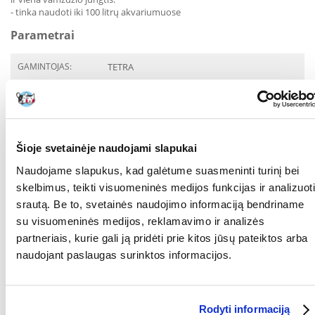
- tinka naudoti iki 100 litrų akvariumuose
Parametrai
GAMINTOJAS:
TETRA
Paskirtis
PASKIRTIS:
Vandens augalai
Šioje svetainėje naudojami slapukai
Kokios yra prekių vertinimo taisyklės?
Naudojame slapukus, kad galėtume suasmeninti turinį bei
Produktą gali vertinti tik registruoti FERA.LT klientai, kurie jį
skelbimus, teikti visuomeninės medijos funkcijas ir analizuoti
įsigijo. Žvaigždučių įvertinimas yra visų įvertinimų vidurkis.
srautą. Be to, svetainės naudojimo informaciją bendriname
Patikrinę atsiliepimus, paskelbsime ir teigiamus, ir neigiamus
su visuomeninės medijos, reklamavimo ir analizės
atsiliepimus.
partneriais, kurie gali ją pridėti prie kitos jūsų pateiktos arba
Atsiliepimai
naudojant paslaugas surinktos informacijos.
Nerasta atsiliepimų
Rodyti informaciją