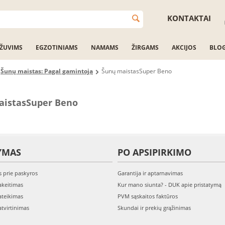
KONTAKTAI
ŽUVIMS
EGZOTINIAMS
NAMAMS
ŽIRGAMS
AKCIJOS
BLO
Šunų maistas: Pagal gamintoją
Šunų maistasSuper Beno
aistasSuper Beno
YMAS
PO APSIPIRKIMO
s prie paskyros
Garantija ir aptarnavimas
keitimas
Kur mano siunta? - DUK apie pristatymą
teikimas
PVM sąskaitos faktūros
tvirtinimas
Skundai ir prekių grąžinimas