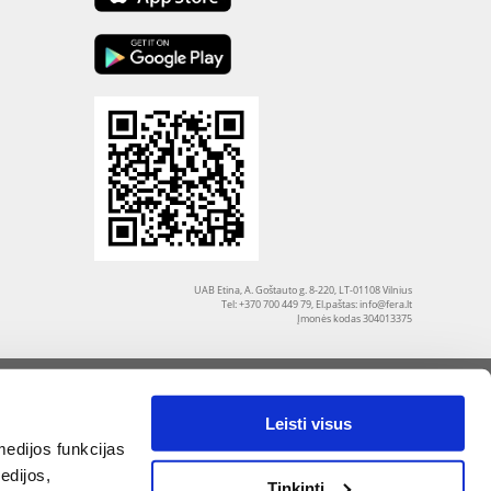
UAB Etina, A. Goštauto g. 8-220, LT-01108 Vilnius
Tel: +370 700 449 79, El.paštas:
info@fera.lt
Įmonės kodas 304013375
Leisti visus
edijos funkcijas
edijos,
Tinkinti