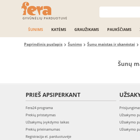
GYVŪNĖLIŲ PARDUOTUVĖ
ŠUNIMS
KATĖMS
GRAUŽIKAMS
PAUKŠČIAMS
Pagrindinis puslapis
Šunims
Šunų maistas ir skanėstai
Šunų m
PRIEŠ APSIPERKANT
UŽSAK
Fera24 programa
Prisijungima
Prekių pristatymas
Užsakymo pa
Užsakymų įvykdymo laikas
Užsakymo pa
Prekių prieinamumas
Užsakymo pa
Registracija el. parduotuvėje