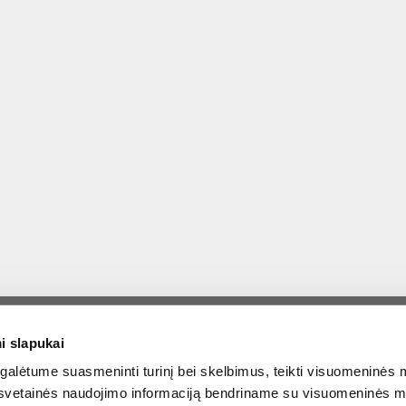
© 2015-2026 FERA.LT.
i slapukai
ATIONAL:
alėtume suasmeninti turinį bei skelbimus, teikti visuomeninės m
o, svetainės naudojimo informaciją bendriname su visuomeninės m