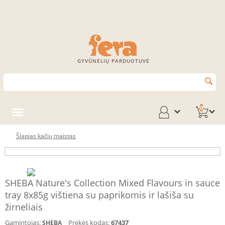
GYVŪNĖLIŲ PARDUOTUVĖ
0
Šlapias kačių maistas
SHEBA Nature's Collection Mixed Flavours in sauce
tray 8x85g vištiena su paprikomis ir lašiša su
žirneliais
Gamintojas:
Prekės kodas:
67437
SHEBA