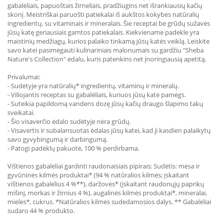
gabalėliais, papuoštais žirneliais, pradžiugins net išrankiausių kačių
skonį. Meistriškai paruošti patiekalai iš aukštos kokybės natūralių
ingredientų, su vitaminais ir mineralais. Šie receptai be grūdų sužavės
jūsų katę geriausiais gamtos patiekalais. Kiekviename padėkle yra
maistinių medžiagų, kurios palaiko tinkamą jūsų katės veiklą. Leiskite
savo katei pasimėgauti kulinariniais malonumais su gardžiu "Sheba
Nature's Collection" ėdalu, kuris patenkins net įnoringiausią apetitą.
Privalumai:
- Sudėtyje yra natūralių* ingredientų, vitaminų ir mineralų.
- Viliojantis receptas su gabalėliais, kuriuos jūsų katė pamėgs.
- Suteikia papildomą vandens dozę jūsų kačių draugo šlapimo takų
sveikatai.
- Šio visaverčio ėdalo sudėtyje nėra grūdų.
- Visavertis ir subalansuotas ėdalas jūsų katei, kad ji kasdien palaikytų
savo gyvybingumą ir darbingumą.
- Patogi padėklų pakuotė, 100 % perdirbama.
Vištienos gabalėliai gardinti raudonaisiais pipirais: Sudėtis: mėsa ir
gyvūninės kilmės produktai* (94 % natūralios kilmės; įskaitant
vištienos gabalėlius 4 %**), daržovės* (įskaitant raudonųjų paprikų
mišinį, morkas ir žirnius 4 %), augalinės kilmės produktai*, mineralai,
mielės*, cukrus. *Natūralios kilmės sudedamosios dalys. ** Gabalėliai
sudaro 44 % produkto.