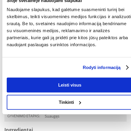
Šioje svetainėje naudojami slapukai
Reikėtų įskaičiuoti skanėstų kalorijas. Maisto kiekiai pateikiami tik kaip
rekomendacijos. Maisto kiekį koreguokite atsižvelgdami į savo katės
Naudojame slapukus, kad galėtume suasmeninti turinį bei
amžių, dydį ir aktyvumo lygį. Pasirūpinkite, kad katė galėtų gerti
skelbimus, teikti visuomeninės medijos funkcijas ir analizuoti
šviežio vandens. Patiekite kambario temperatūros, nesuvartotą
srautą. Be to, svetainės naudojimo informaciją bendriname
porciją laikykite šaldytuve iki 2 dienų.
su visuomeninės medijos, reklamavimo ir analizės
KOKIAM
Katėms
partneriais, kurie gali ją pridėti prie kitos jūsų pateiktos arba
AUGINTINIUI:
naudojant paslaugas surinktos informacijos.
RŪŠIS:
Visavertis pašaras
Parametrai
Rodyti informaciją
PAKUOTĖS SVORIS
0.68
(KG):
Leisti visus
GAMINTOJAS:
SHEBA
Tinkinti
Paskirtis
GYVENIMO ETAPAS:
Suaugęs
Ingredientai