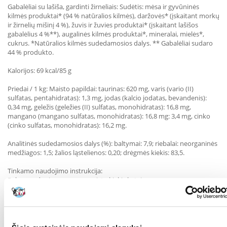
Gabalėliai su lašiša, gardinti žirneliais:
Sudėtis
: mėsa ir gyvūninės
kilmės produktai* (94 % natūralios kilmės), daržovės* (įskaitant morkų
ir žirnelių mišinį 4 %), žuvis ir žuvies produktai* (įskaitant lašišos
gabalėlius 4 %**), augalinės kilmės produktai*, mineralai, mielės*,
cukrus. *Natūralios kilmės sudedamosios dalys. ** Gabalėliai sudaro
44 % produkto.
Kalorijos: 69 kcal/85 g
Priedai / 1 kg: Maisto papildai: taurinas: 620 mg, varis (vario (II)
sulfatas, pentahidratas): 1,3 mg, jodas (kalcio jodatas, bevandenis):
0,34 mg, geležis (geležies (II) sulfatas, monohidratas): 16,8 mg,
mangano (mangano sulfatas, monohidratas): 16,8 mg: 3,4 mg, cinko
(cinko sulfatas, monohidratas): 16,2 mg.
Analitinės sudedamosios dalys (%): baltymai: 7,9; riebalai: neorganinės
medžiagos: 1,5; žalios ląstelienos: 0,20; drėgmės kiekis: 83,5.
Tinkamo naudojimo instrukcija:
Rekomenduojamas paros maisto kiekis katei:
3 kg sveriančiai katei reikia 2,5-3 padėklų per dieną.
4 kg sveriančiai katei reikia 3-3,5 indelio per dieną.
5 kg sveriančiai katei reikia 3,5-4 padėklų per dieną.
Vieną padėklą galima pakeisti 17-20 g sauso maisto.