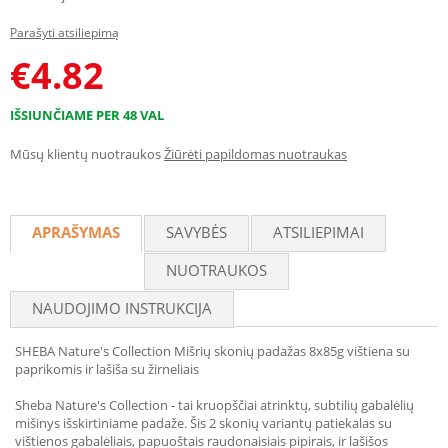
Parašyti atsiliepimą
€
4.82
IŠSIUNČIAME PER 48 VAL
Mūsų klientų nuotraukos
Žiūrėti papildomas nuotraukas
APRAŠYMAS
SAVYBĖS
ATSILIEPIMAI
NUOTRAUKOS
NAUDOJIMO INSTRUKCIJA
SHEBA Nature's Collection Mišrių skonių padažas 8x85g vištiena su
paprikomis ir lašiša su žirneliais
Sheba Nature's Collection - tai kruopščiai atrinktų, subtilių gabalėlių
mišinys išskirtiniame padaže. Šis 2 skonių variantų patiekalas su
vištienos gabalėliais, papuoštais raudonaisiais pipirais, ir lašišos