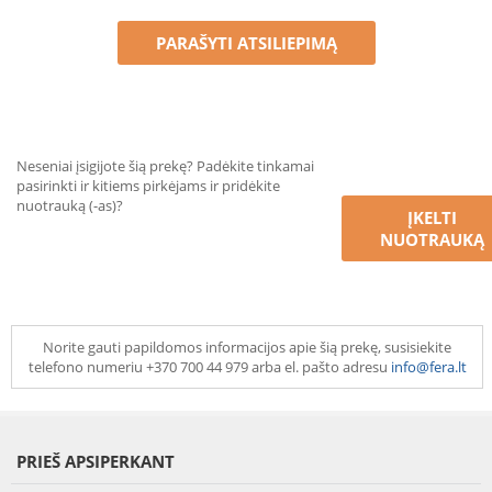
PARAŠYTI ATSILIEPIMĄ
Neseniai įsigijote šią prekę? Padėkite tinkamai
pasirinkti ir kitiems pirkėjams ir pridėkite
nuotrauką (-as)?
ĮKELTI
NUOTRAUKĄ
Norite gauti papildomos informacijos apie šią prekę, susisiekite
telefono numeriu +370 700 44 979 arba el. pašto adresu
info@fera.lt
PRIEŠ APSIPERKANT