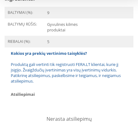
BALTYMAI (%):
9
BALTYMŲ RŪŠIS:
Gyvulinės kilmės
produktai
RIEBALAI (%):
5
Kokios yra prekių vertinimo taisyklės?
Produktą gali vertinti tik registruoti FERA.LT klientai, kurie jį
įsigijo. Žvaigždučių įvertinimas yra visų įvertinimų vidurkis.
Patikrinę atsiliepimus, paskelbsime ir teigiamus, ir neigiamus
atsiliepimus.
Atsiliepimai
Nerasta atsiliepimų