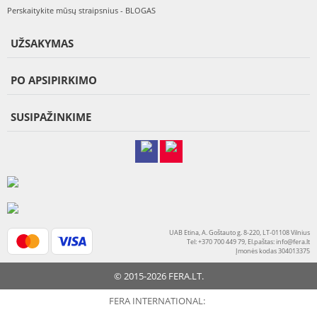
Perskaitykite mūsų straipsnius - BLOGAS
UŽSAKYMAS
PO APSIPIRKIMO
SUSIPAŽINKIME
UAB Etina, A. Goštauto g. 8-220, LT-01108 Vilnius
Tel: +370 700 449 79, El.paštas:
info@fera.lt
Įmonės kodas 304013375
© 2015-2026 FERA.LT.
FERA INTERNATIONAL: