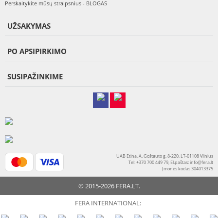
Perskaitykite mūsų straipsnius - BLOGAS
UŽSAKYMAS
PO APSIPIRKIMO
SUSIPAŽINKIME
UAB Etina, A. Goštauto g. 8-220, LT-01108 Vilnius
Tel: +370 700 449 79, El.paštas:
info@fera.lt
Įmonės kodas 304013375
© 2015-2026 FERA.LT.
FERA INTERNATIONAL: