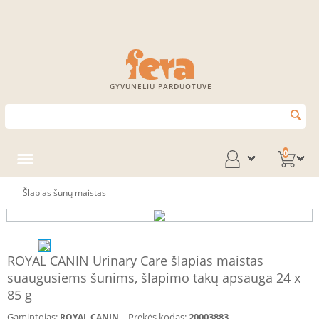
GYVŪNĖLIŲ PARDUOTUVĖ
0
Šlapias šunų maistas
ROYAL CANIN Urinary Care šlapias maistas
suaugusiems šunims, šlapimo takų apsauga 24 x
85 g
Gamintojas:
Prekės kodas:
20003883
ROYAL CANIN