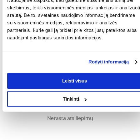
Naudojame slapukus, kad galėtume suasmeninti turinį bei
skelbimus, teikti visuomeninės medijos funkcijas ir analizuoti
BALTYMAI (%):
8.7
srautą. Be to, svetainės naudojimo informaciją bendriname
BALTYMŲ RŪŠIS:
Gyvulinės kilmės
su visuomeninės medijos, reklamavimo ir analizės
produktai
partneriais, kurie gali ją pridėti prie kitos jūsų pateiktos arba
naudojant paslaugas surinktos informacijos.
RIEBALAI (%):
6
Kokios yra prekių vertinimo taisyklės?
Rodyti informaciją
Produktą gali vertinti tik registruoti FERA.LT klientai, kurie jį
įsigijo. Žvaigždučių įvertinimas yra visų įvertinimų vidurkis.
Patikrinę atsiliepimus, paskelbsime ir teigiamus, ir neigiamus
atsiliepimus.
Leisti visus
Atsiliepimai
Tinkinti
Nerasta atsiliepimų