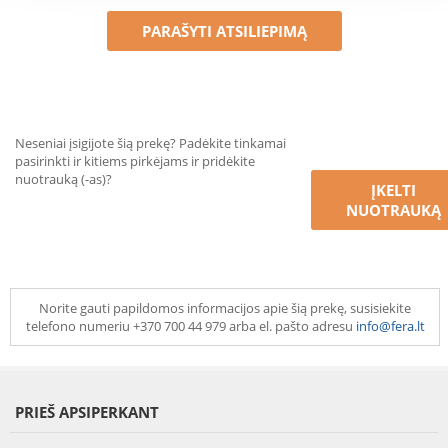
PARAŠYTI ATSILIEPIMĄ
Neseniai įsigijote šią prekę? Padėkite tinkamai
pasirinkti ir kitiems pirkėjams ir pridėkite
nuotrauką (-as)?
ĮKELTI
NUOTRAUKĄ
Norite gauti papildomos informacijos apie šią prekę, susisiekite
telefono numeriu +370 700 44 979 arba el. pašto adresu
info@fera.lt
PRIEŠ APSIPERKANT