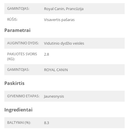
GAMINTOJAS:
Royal Canin, Prancūzija
RŪŠIS:
Visavertis pašaras
Parametrai
AUGINTINIO DYDIS:
Vidutinio dydžio veislės
PAKUOTĖS SVORIS
2.8
(KG):
GAMINTOJAS:
ROYAL CANIN
Paskirtis
GYVENIMO ETAPAS:
Jaunesnysis
Ingredientai
BALTYMAI (%):
8.3