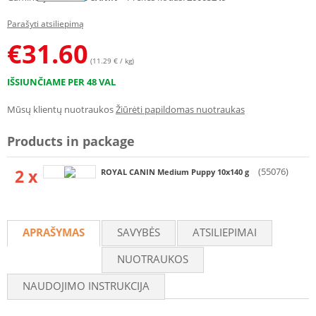
Parašyti atsiliepimą
€
31.60
(11.29 € / kg)
IŠSIUNČIAME PER 48 VAL
Mūsų klientų nuotraukos
Žiūrėti papildomas nuotraukas
Products in package
2 x
(55076)
ROYAL CANIN Medium Puppy 10x140 g
APRAŠYMAS
SAVYBĖS
ATSILIEPIMAI
NUOTRAUKOS
NAUDOJIMO INSTRUKCIJA