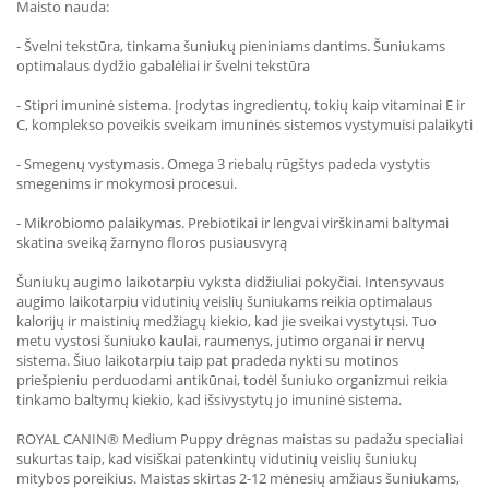
Maisto nauda:
- Švelni tekstūra, tinkama šuniukų pieniniams dantims. Šuniukams
optimalaus dydžio gabalėliai ir švelni tekstūra
- Stipri imuninė sistema. Įrodytas ingredientų, tokių kaip vitaminai E ir
C, komplekso poveikis sveikam imuninės sistemos vystymuisi palaikyti
- Smegenų vystymasis. Omega 3 riebalų rūgštys padeda vystytis
smegenims ir mokymosi procesui.
- Mikrobiomo palaikymas. Prebiotikai ir lengvai virškinami baltymai
skatina sveiką žarnyno floros pusiausvyrą
Šuniukų augimo laikotarpiu vyksta didžiuliai pokyčiai. Intensyvaus
augimo laikotarpiu vidutinių veislių šuniukams reikia optimalaus
kalorijų ir maistinių medžiagų kiekio, kad jie sveikai vystytųsi. Tuo
metu vystosi šuniuko kaulai, raumenys, jutimo organai ir nervų
sistema. Šiuo laikotarpiu taip pat pradeda nykti su motinos
priešpieniu perduodami antikūnai, todėl šuniuko organizmui reikia
tinkamo baltymų kiekio, kad išsivystytų jo imuninė sistema.
ROYAL CANIN® Medium Puppy drėgnas maistas su padažu specialiai
sukurtas taip, kad visiškai patenkintų vidutinių veislių šuniukų
mitybos poreikius. Maistas skirtas 2-12 mėnesių amžiaus šuniukams,