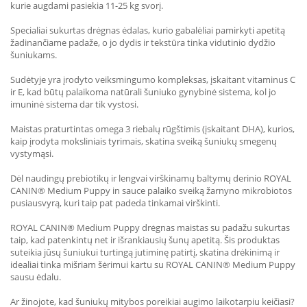
kurie augdami pasiekia 11-25 kg svorį.
Specialiai sukurtas drėgnas ėdalas, kurio gabalėliai pamirkyti apetitą
žadinančiame padaže, o jo dydis ir tekstūra tinka vidutinio dydžio
šuniukams.
Sudėtyje yra įrodyto veiksmingumo kompleksas, įskaitant vitaminus C
ir E, kad būtų palaikoma natūrali šuniuko gynybinė sistema, kol jo
imuninė sistema dar tik vystosi.
Maistas praturtintas omega 3 riebalų rūgštimis (įskaitant DHA), kurios,
kaip įrodyta moksliniais tyrimais, skatina sveiką šuniukų smegenų
vystymąsi.
Dėl naudingų prebiotikų ir lengvai virškinamų baltymų derinio ROYAL
CANIN® Medium Puppy in sauce palaiko sveiką žarnyno mikrobiotos
pusiausvyrą, kuri taip pat padeda tinkamai virškinti.
ROYAL CANIN® Medium Puppy drėgnas maistas su padažu sukurtas
taip, kad patenkintų net ir išrankiausių šunų apetitą. Šis produktas
suteikia jūsų šuniukui turtingą jutiminę patirtį, skatina drėkinimą ir
idealiai tinka mišriam šėrimui kartu su ROYAL CANIN® Medium Puppy
sausu ėdalu.
Ar žinojote, kad šuniukų mitybos poreikiai augimo laikotarpiu keičiasi?