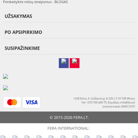
Perskaitykite mūsų straipsnius - BLOGAS
UŽSAKYMAS
PO APSIPIRKIMO
SUSIPAŽINKIME
UAB Etina, A. Goštauto g. 8-220, LT-01108 Vilnius
Tel: +370 700 449 79, El.paštas:
info@fera.lt
Įmonės kodas 304013375
© 2015-2026 FERA.LT.
FERA INTERNATIONAL: