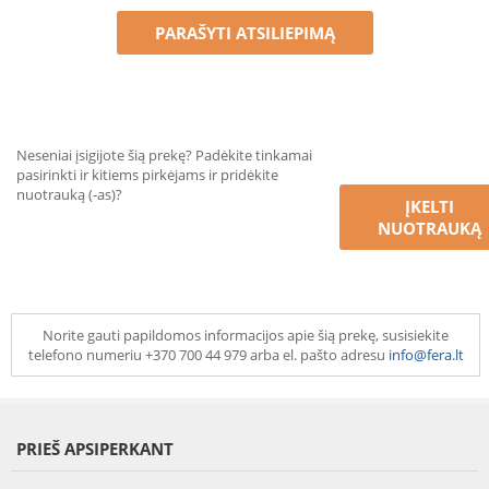
PARAŠYTI ATSILIEPIMĄ
Neseniai įsigijote šią prekę? Padėkite tinkamai
pasirinkti ir kitiems pirkėjams ir pridėkite
nuotrauką (-as)?
ĮKELTI
NUOTRAUKĄ
Norite gauti papildomos informacijos apie šią prekę, susisiekite
telefono numeriu +370 700 44 979 arba el. pašto adresu
info@fera.lt
PRIEŠ APSIPERKANT