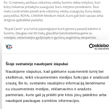
Po 12 mėnesių amžiaus vidutinių veislių šunims reikia mitybos, kuri
būtų tinkamai pritaikyta suaugusio šuns mitybos poreikiams. Šiuo
metu turėtumėte pereiti prie vidutinių veislių suaugusių šunų ėdalo,
pavyzdžiui, ROYAL CANIN® Medium Adult, kuris gali būti sausas arba
drėgnas (gabalėliai padaže).
"Royal Canin" yra tvirtai įsipareigojusi kurti geresnį pasaulį katėms ir
šunims. Daugiau nei 50 metų glaudžiai bendradarbiaujame su
veisėjais, veterinarijos gydytojais ir gyvūnų augintinių ekspertais.
Dalijamės patirtimi ir moksliniais tyrimais, kad sukurtume tikslius,
individualiems poreikiams pritaikytus mitybos sprendimus.
Visi mūsų produktai griežtai tikrinami, kad būtų užtikrinta aukščiausia
maisto produktų kokybė. Naudojame maistingąsias medžiagas iš
tvarių šaltinių, o mūsų produktai yra natūraliai konservuoti, be jokių
Šioje svetainėje naudojami slapukai
dirbtinių konservantų ar dažiklių. Šerdami ROYAL CANIN® Medium
Naudojame slapukus, kad galėtume suasmeninti turinį bei
Puppy in sauce šuniuką aprūpinate jį visaverčiu ir subalansuotu
maistu.
skelbimus, teikti visuomeninės medijos funkcijas ir analizuoti
srautą. Be to, svetainės naudojimo informaciją bendriname
su visuomeninės medijos, reklamavimo ir analizės
Mėsa ir gyvūninės kilmės produktai, aliejus ir riebalai, grūdai, augalinių
partneriais, kurie gali ją pridėti prie kitos jūsų pateiktos arba
baltymų ekstraktai, mineralai, augalinės kilmės produktai, mielės.
naudojant paslaugas surinktos informacijos.