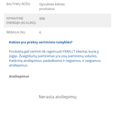
BALTYMŲ RŪŠIS:
Gyvulinės kilmės
produktai
APYKAITINĖ
958
ENERGIJA (KCAL/KG):
RIEBALAI (%):
6
Kokios yra prekių vertinimo taisyklės?
Produktą gali vertinti tik registruoti FERA.LT klientai, kurie jį
įsigijo. Žvaigždučių įvertinimas yra visų įvertinimų vidurkis.
Patikrinę atsiliepimus, paskelbsime ir teigiamus, ir neigiamus
atsiliepimus.
Atsiliepimai
Nerasta atsiliepimų