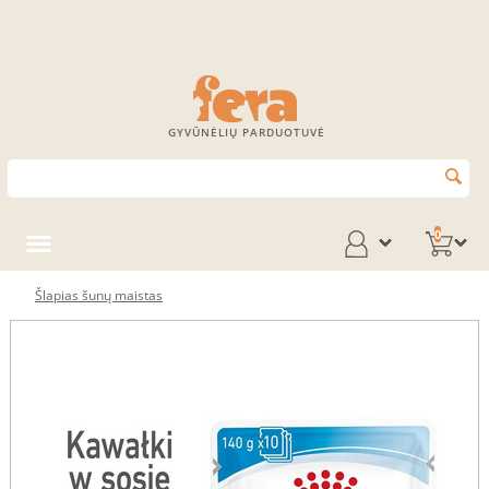
GYVŪNĖLIŲ PARDUOTUVĖ
0
Šlapias šunų maistas