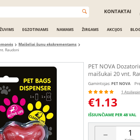
KONTAKTAI
ŽUVIMS
EGZOTINIAMS
NAMAMS
ŽIRGAMS
AKCIJOS
BLO
iemonės
Maišeliai šunų ekskrementams
nt. Raudoni
PET NOVA Dozatori
maišukai 20 vnt. R
Gamintojas:
Pr
PET NOVA
1 Atsiliep
€
1.13
IŠSIUNČIAME PER 48 VAL
−
Kiekis: