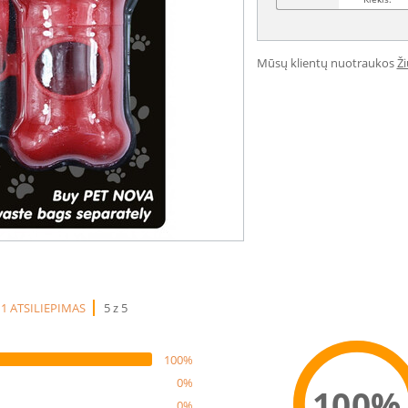
Mūsų klientų nuotraukos
Ž
1 ATSILIEPIMAS
5 z 5
100%
0%
100%
0%