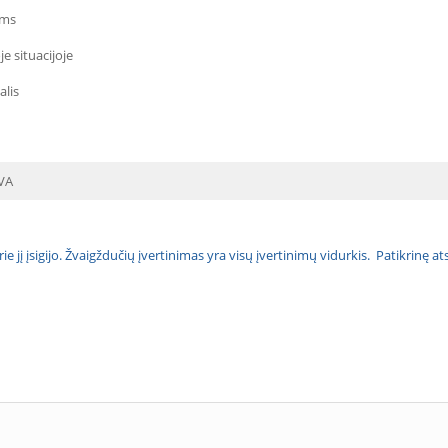
ams
e situacijoje
alis
VA
urie jį įsigijo. Žvaigždučių įvertinimas yra visų įvertinimų vidurkis. Patikrinę 