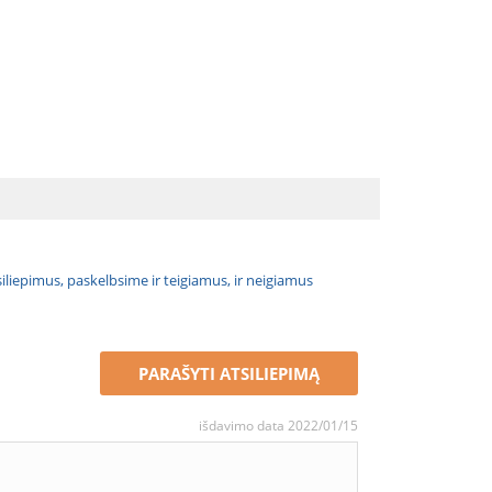
atsiliepimus, paskelbsime ir teigiamus, ir neigiamus
PARAŠYTI ATSILIEPIMĄ
išdavimo data 2022/01/15