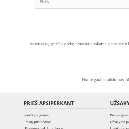
Puiku
Neseniai įsigijote šią prekę? Padėkite tinkamai pasirinkti ir
Norite gauti papildomos inf
PRIEŠ APSIPERKANT
UŽSAK
Fera24 programa
Prisijungima
Prekių pristatymas
Užsakymo pa
Užsakymų įvykdymo laikas
Užsakymo pa