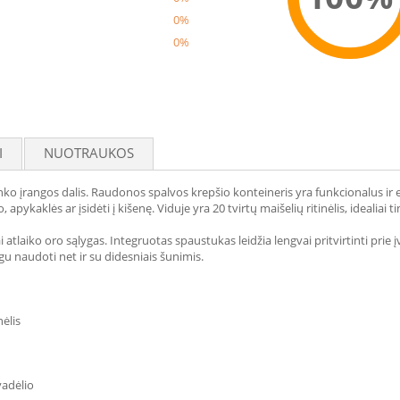
0%
0%
Reco
I
NUOTRAUKOS
inko įrangos dalis. Raudonos spalvos krepšio konteineris yra funkcionalus ir
apykaklės ar įsidėti į kišenę. Viduje yra 20 tvirtų maišelių ritinėlis, idealiai
i atlaiko oro sąlygas. Integruotas spaustukas leidžia lengvai pritvirtinti prie 
u naudoti net ir su didesniais šunimis.
nėlis
vadėlio