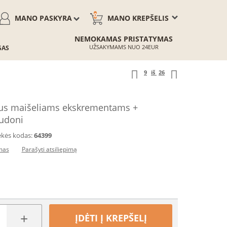
0
MANO PASKYRA
MANO KREPŠELIS
NEMOKAMAS PRISTATYMAS
UŽSAKYMAMS NUO 24EUR
GAS
9
iš
26
us maišeliams ekskrementams +
audoni
ekės kodas:
64399
imas
Parašyti atsiliepimą
+
ĮDĖTI Į KREPŠELĮ