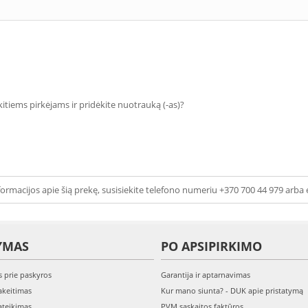
 kitiems pirkėjams ir pridėkite nuotrauką (-as)?
ormacijos apie šią prekę, susisiekite telefono numeriu +370 700 44 979 arba 
YMAS
PO APSIPIRKIMO
s prie paskyros
Garantija ir aptarnavimas
keitimas
Kur mano siunta? - DUK apie pristatymą
teikimas
PVM sąskaitos faktūros