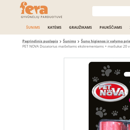
GYVŪNĖLIŲ PARDUOTUVĖ
ŠUNIMS
KATĖMS
GRAUŽIKAMS
PAUKŠČIAMS
Pagrindinis puslapis
Šunims
Šunų higienos ir valymo pr
PET NOVA Dozatorius maišeliams ekskrementams + maišukai 20 v