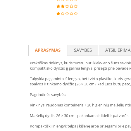
APRAŠYMAS
SAVYBĖS
ATSILIEPIMA
Praktiškas rinkinys, kuris turėtų būti kiekvieno šuns savin
kompaktiško dydžio jį galima lengvai prisegti prie pavadėlio, 
Talpykla pagaminta iš lengvo, bet tvirto plastiko, kuris gera
spalvos ir tinkamo dydžio (26 × 30 cm), kad juos būtų patog
Pagrindinės savybės:
Rinkinys: raudonas konteineris + 20 higieninių maišelių riti
Maišelių dydis: 26 × 30 cm - pakankamai dideli ir patvarūs
Kompaktiški ir lengvi: telpa į kišenę arba prisegami prie pa