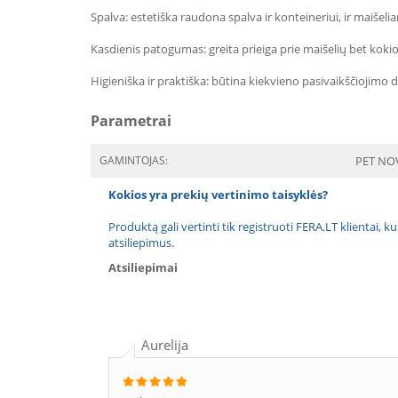
Spalva: estetiška raudona spalva ir konteineriui, ir maišeli
Kasdienis patogumas: greita prieiga prie maišelių bet kokioj
Higieniška ir praktiška: būtina kiekvieno pasivaikščiojimo d
Parametrai
GAMINTOJAS:
PET NO
Kokios yra prekių vertinimo taisyklės?
Produktą gali vertinti tik registruoti FERA.LT klientai, k
atsiliepimus.
Atsiliepimai
Aurelija