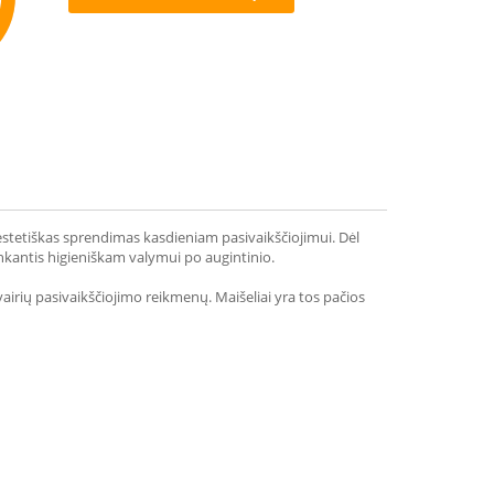
mmend
 estetiškas sprendimas kasdieniam pasivaikščiojimui. Dėl
 tinkantis higieniškam valymui po augintinio.
įvairių pasivaikščiojimo reikmenų. Maišeliai yra tos pačios