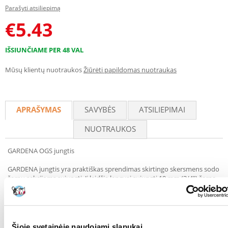
Parašyti atsiliepimą
€
5.43
IŠSIUNČIAME PER 48 VAL
Mūsų klientų nuotraukos
Žiūrėti papildomas nuotraukas
APRAŠYMAS
SAVYBĖS
ATSILIEPIMAI
NUOTRAUKOS
GARDENA OGS jungtis
GARDENA jungtis yra praktiškas sprendimas skirtingo skersmens sodo
žarnų sekcijoms sujungti. Ji leidžia lengvai sujungti 19 mm (3/4") žarną
su 13 mm (1/2") žarna, todėl galite lanksčiai pritaikyti laistymo sistemą
savo poreikiams. Produktas yra atsparus šalčiui, todėl jį galite naudoti
visą sezoną nesijaudindami dėl sugadinimo. Ideali jūsų laistymo
sistemos papildymas, kuris palengvins jūsų sodo darbus.
Šioje svetainėje naudojami slapukai