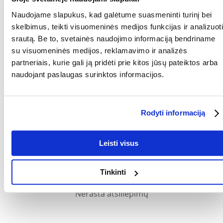
Paskirtis: Žarnų sujungimui
Apsauga nuo šalčio: Taip
Naudojame slapukus, kad galėtume suasmeninti turinį bei
skelbimus, teikti visuomeninės medijos funkcijas ir analizuoti
RŪŠIS:
Sodo įrankiai
srautą. Be to, svetainės naudojimo informaciją bendriname
Parametrai
su visuomeninės medijos, reklamavimo ir analizės
partneriais, kurie gali ją pridėti prie kitos jūsų pateiktos arba
GAMINTOJAS:
GARDENA
naudojant paslaugas surinktos informacijos.
Kokios yra prekių vertinimo taisyklės?
Produktą gali vertinti tik registruoti FERA.LT klientai, kurie jį
Rodyti informaciją
įsigijo. Žvaigždučių įvertinimas yra visų įvertinimų vidurkis.
Patikrinę atsiliepimus, paskelbsime ir teigiamus, ir neigiamus
atsiliepimus.
Leisti visus
Atsiliepimai
Tinkinti
Nerasta atsiliepimų