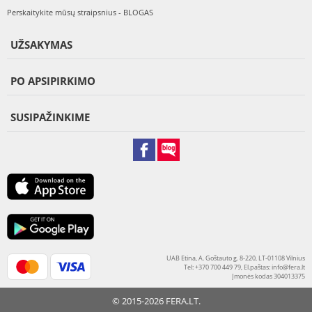
Perskaitykite mūsų straipsnius - BLOGAS
UŽSAKYMAS
PO APSIPIRKIMO
SUSIPAŽINKIME
UAB Etina, A. Goštauto g. 8-220, LT-01108 Vilnius
Tel: +370 700 449 79, El.paštas:
info@fera.lt
Įmonės kodas 304013375
© 2015-2026 FERA.LT.