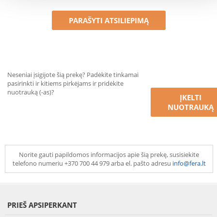
PARAŠYTI ATSILIEPIMĄ
Neseniai įsigijote šią prekę? Padėkite tinkamai
pasirinkti ir kitiems pirkėjams ir pridėkite
nuotrauką (-as)?
ĮKELTI
NUOTRAUKĄ
Norite gauti papildomos informacijos apie šią prekę, susisiekite
telefono numeriu +370 700 44 979 arba el. pašto adresu
info@fera.lt
PRIEŠ APSIPERKANT