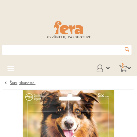
GYVŪNĖLIŲ PARDUOTUVĖ
0
Šunų skanėstai