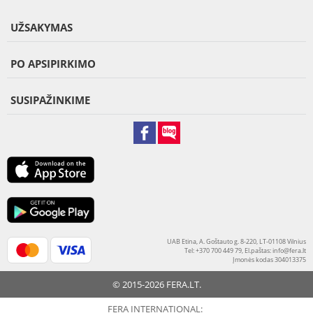
UŽSAKYMAS
PO APSIPIRKIMO
SUSIPAŽINKIME
UAB Etina, A. Goštauto g. 8-220, LT-01108 Vilnius
Tel: +370 700 449 79, El.paštas:
info@fera.lt
Įmonės kodas 304013375
© 2015-2026 FERA.LT.
FERA INTERNATIONAL: