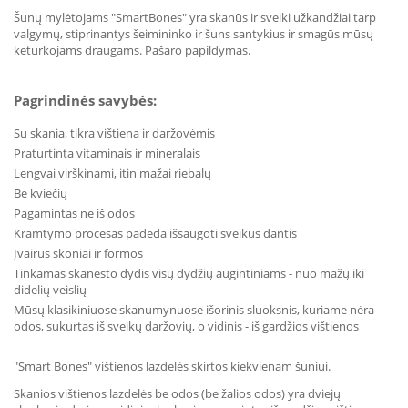
Šunų mylėtojams "SmartBones" yra skanūs ir sveiki užkandžiai tarp
valgymų, stiprinantys šeimininko ir šuns santykius ir smagūs mūsų
keturkojams draugams. Pašaro papildymas.
Pagrindinės savybės:
Su skania, tikra vištiena ir daržovėmis
Praturtinta vitaminais ir mineralais
Lengvai virškinami, itin mažai riebalų
Be kviečių
Pagamintas ne iš odos
Kramtymo procesas padeda išsaugoti sveikus dantis
Įvairūs skoniai ir formos
Tinkamas skanėsto dydis visų dydžių augintiniams - nuo mažų iki
didelių veislių
Mūsų klasikiniuose skanumynuose išorinis sluoksnis, kuriame nėra
odos, sukurtas iš sveikų daržovių, o vidinis - iš gardžios vištienos
"Smart Bones" vištienos lazdelės skirtos kiekvienam šuniui.
Skanios vištienos lazdelės be odos (be žalios odos) yra dviejų