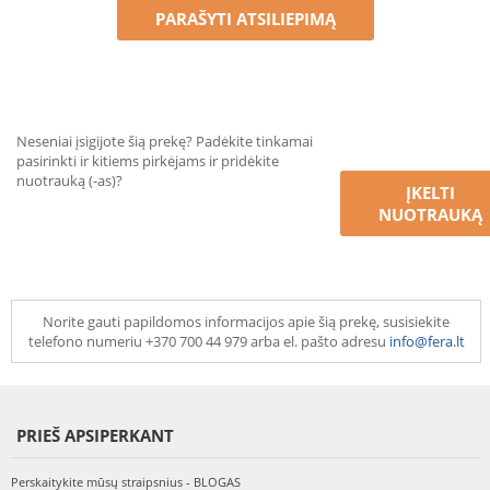
PARAŠYTI ATSILIEPIMĄ
Neseniai įsigijote šią prekę? Padėkite tinkamai
pasirinkti ir kitiems pirkėjams ir pridėkite
nuotrauką (-as)?
ĮKELTI
NUOTRAUKĄ
Norite gauti papildomos informacijos apie šią prekę, susisiekite
telefono numeriu +370 700 44 979 arba el. pašto adresu
info@fera.lt
PRIEŠ APSIPERKANT
Perskaitykite mūsų straipsnius - BLOGAS