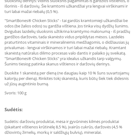
sluoksnių derinys: vidinis sluoksnis pagamintas iš gardžios vištienos, o
išorinis - iš daržovių. Šie kramtomi užkandžiai yra lengvai virškinami ir
turi labai mažai riebalų (0,5 %).
"SmartBones® Chicken Sticks" - tai gardūs kramtomieji užkandžiai be
odos (be žalios odos) su gardžia vištiena. Jos tinka visų dydžių šunims.
Dvigubas lazdelių sluoksnis užtikrina kramtymo malonumą - iš pradžių
gardžios daržovės, tada skanėsto vidus pripildytas mėsos. Lazdelės
praturtintos vitaminais ir mineralinėmis medžiagomis, o didžiausias jų
privalumas - lengvai virškinamos ir turi labai mažai riebalų. Kramtant
skanėstą natūralus dilimo procesas valo dantis ir palaiko jų sveikatą.
"SmartBones® Chicken Sticks" yra idealus užkandis tarp valgymų.
Šunims tiesiog patinka skanus vištienos ir daržovių derinys.
Duokite 1 skanėstą per dieną (ne daugiau kaip 10 % šuns suvartojamų
kalorijų per dieną). Rinkitės tokį skanėstą, kuris būtų šiek tiek didesnis
už jūsų augintinio burną.
Svoris: 100 g
Sudėtis:
Sudėtis: daržovių produktai, mėsa ir gyvūninės kilmės produktai
(įskaitant vištienos krūtinėlę 8,5 %), įvairūs cukrūs, daržovės (4,5 %
džiovintų žirnelių, morkų ir saldžiųjų bulvių), mineralai.