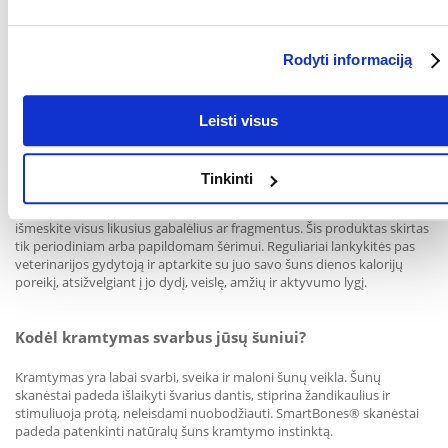
Atidarę pakuotę, ją vėl užklijuokite arba laikykite sandariame inde, kad
skanėstai neišdžiūtų ir nesutrupėtų.
Rodyti informaciją
Kiek "SmartBones®" skanėstų mano šuo gali suvalgyti
per dieną?
Leisti visus
Tai priklauso nuo jūsų šuns dydžio, svorio ir aktyvumo lygio.
Malonėstai neturėtų viršyti 10 % šuns suvartojamų kalorijų per dieną.
pasirinkite skanėstą, kuris būtų šiek tiek didesnis už šuns burną.
Tinkinti
Visada prižiūrėkite savo šunį, kol jis kramto, ypač jei yra žinoma, kad jis
praryja visą skanėstą. Duokite jam daug šviežio geriamojo vandens ir
išmeskite visus likusius gabalėlius ar fragmentus. Šis produktas skirtas
tik periodiniam arba papildomam šėrimui. Reguliariai lankykitės pas
veterinarijos gydytoją ir aptarkite su juo savo šuns dienos kalorijų
poreikį, atsižvelgiant į jo dydį, veislę, amžių ir aktyvumo lygį.
Kodėl kramtymas svarbus jūsų šuniui?
Kramtymas yra labai svarbi, sveika ir maloni šunų veikla. Šunų
skanėstai padeda išlaikyti švarius dantis, stiprina žandikaulius ir
stimuliuoja protą, neleisdami nuobodžiauti. SmartBones® skanėstai
padeda patenkinti natūralų šuns kramtymo instinktą.