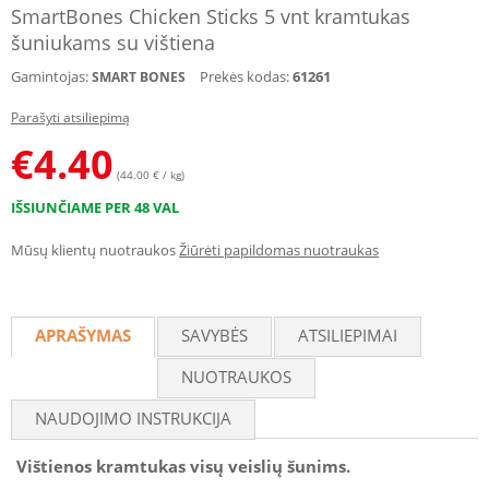
SmartBones Chicken Sticks 5 vnt kramtukas
šuniukams su vištiena
Gamintojas:
Prekės kodas:
61261
SMART BONES
Parašyti atsiliepimą
€
4.40
(44.00 € / kg)
IŠSIUNČIAME PER 48 VAL
Mūsų klientų nuotraukos
Žiūrėti papildomas nuotraukas
APRAŠYMAS
SAVYBĖS
ATSILIEPIMAI
NUOTRAUKOS
NAUDOJIMO INSTRUKCIJA
Vištienos kramtukas visų veislių šunims.