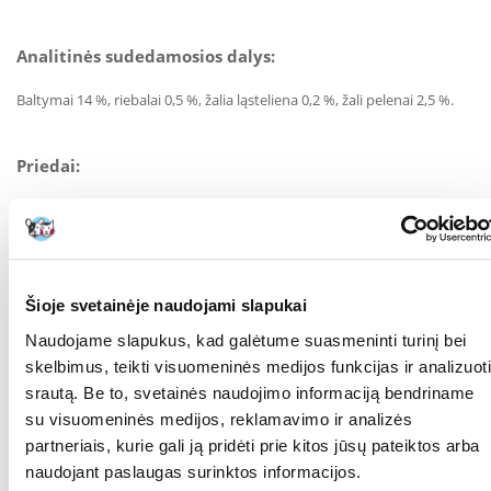
Analitinės sudedamosios dalys:
Baltymai 14 %, riebalai 0,5 %, žalia ląsteliena 0,2 %, žali pelenai 2,5 %.
Priedai:
(/kg)Vitaminai: vitaminas E 133mg, mikroelementai: geležis (geležies(II)
sulfatas heptahidratas). 43 mg, cinkas (cinko sulfato heptahidratas) 49
mg, manganas (mangano sulfato monohidratas) 70 mg.
Šioje svetainėje naudojami slapukai
Kokia nauda, kad skanėstuose nėra odos?
Naudojame slapukus, kad galėtume suasmeninti turinį bei
SmartBones® skanėstų sudėtyje nėra odos, todėl jie lengvai
skelbimus, teikti visuomeninės medijos funkcijas ir analizuoti
virškinami ir turi mažai riebalų. Jie taip pat praturtinti vitaminais ir
mineralais. Šunys tiesiog dievina šiuos skanėstus.
srautą. Be to, svetainės naudojimo informaciją bendriname
su visuomeninės medijos, reklamavimo ir analizės
TINKAMO NAUDOJIMO INSTRUKCIJA:
partneriais, kurie gali ją pridėti prie kitos jūsų pateiktos arba
Kaip laikyti "SmartBones®" skanėstus?
naudojant paslaugas surinktos informacijos.