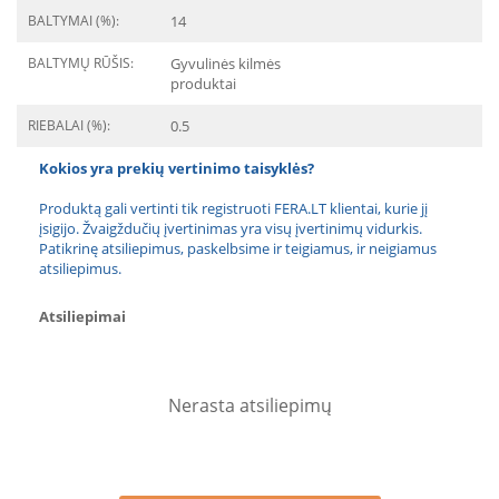
BALTYMAI (%):
14
BALTYMŲ RŪŠIS:
Gyvulinės kilmės
produktai
RIEBALAI (%):
0.5
Kokios yra prekių vertinimo taisyklės?
Produktą gali vertinti tik registruoti FERA.LT klientai, kurie jį
įsigijo. Žvaigždučių įvertinimas yra visų įvertinimų vidurkis.
Patikrinę atsiliepimus, paskelbsime ir teigiamus, ir neigiamus
atsiliepimus.
Atsiliepimai
Nerasta atsiliepimų