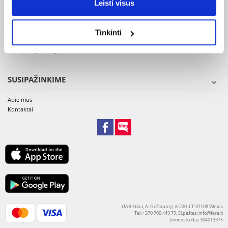
Leisti visus
Garantija ir aptarnavimas
Kur mano siunta? - DUK apie pristatymą
Tinkinti
PVM sąskaitos faktūros
Skundai ir prekių grąžinimas
SUSIPAŽINKIME
Apie mus
Kontaktai
UAB Etina, A. Goštauto g. 8-220, LT-01108 Vilnius
Tel: +370 700 449 79, El.paštas:
info@fera.lt
Įmonės kodas 304013375