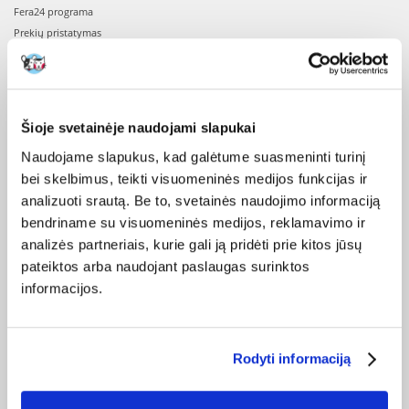
Fera24 programa
Prekių pristatymas
Užsakymų įvykdymo laikas
Prekių prieinamumas
Registracija el. parduotuvėje
Lojalumo programa
Šioje svetainėje naudojami slapukai
Prekių pirkimo – pardavimo taisyklės
Naudojame slapukus, kad galėtume suasmeninti turinį
Privatumo politika
bei skelbimus, teikti visuomeninės medijos funkcijas ir
analizuoti srautą. Be to, svetainės naudojimo informaciją
Perskaitykite mūsų straipsnius - BLOGAS
bendriname su visuomeninės medijos, reklamavimo ir
UŽSAKYMAS
analizės partneriais, kurie gali ją pridėti prie kitos jūsų
pateiktos arba naudojant paslaugas surinktos
Prisijungimas prie paskyros
informacijos.
Užsakymo pakeitimas
Užsakymo pateikimas
Užsakymo patvirtinimas
Rodyti informaciją
PO APSIPIRKIMO