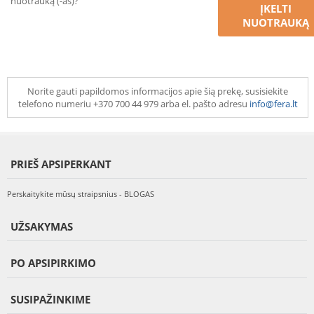
nuotrauką (-as)?
ĮKELTI
NUOTRAUKĄ
Norite gauti papildomos informacijos apie šią prekę, susisiekite
telefono numeriu +370 700 44 979 arba el. pašto adresu
info@fera.lt
PRIEŠ APSIPERKANT
Perskaitykite mūsų straipsnius - BLOGAS
UŽSAKYMAS
PO APSIPIRKIMO
SUSIPAŽINKIME