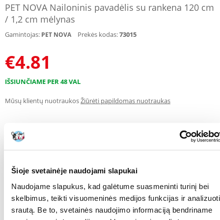
PET NOVA Nailoninis pavadėlis su rankena 120 cm
/ 1,2 cm mėlynas
Gamintojas:
Prekės kodas:
73015
PET NOVA
€
4.81
IŠSIUNČIAME PER 48 VAL
Mūsų klientų nuotraukos
Žiūrėti papildomas nuotraukas
APRAŠYMAS
SAVYBĖS
ATSILIEPIMAI
NUOTRAUKOS
Šioje svetainėje naudojami slapukai
Nailoninis pavadėlis. virvė 1,2 cm x 120 cm neopreninė rankena,
Naudojame slapukus, kad galėtume suasmeninti turinį bei
mėlyna
skelbimus, teikti visuomeninės medijos funkcijas ir analizuoti
pavadėlio storis 1,2 cm -
XL dydis
- šuns veislės dydis : labai didelis virš
20 kg
srautą. Be to, svetainės naudojimo informaciją bendriname