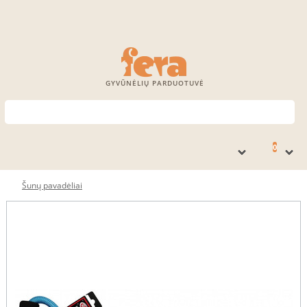
GYVŪNĖLIŲ PARDUOTUVĖ
0
Šunų pavadėliai