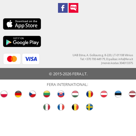
UAB Etina, A. Goštauto g. 8-220, LT-01108 Vilnius
Tel: +370 700 449 79, El.paštas:
info@fera.lt
Įmonės kodas 304013375
© 2015-2026 FERA.LT.
FERA INTERNATIONAL: