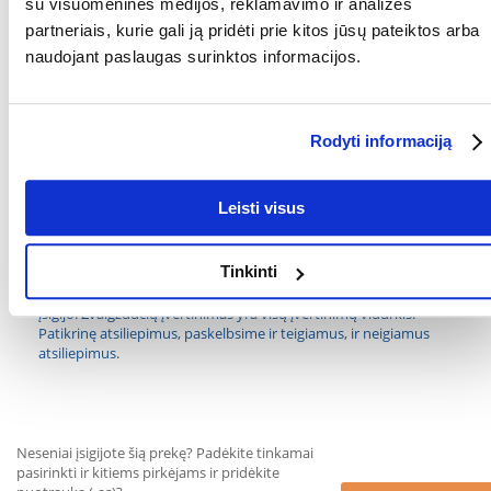
su visuomeninės medijos, reklamavimo ir analizės
PET NOVA virviniai pavadėliai yra ne tik patvarūs, bet ir kokybiški. Kad
partneriais, kurie gali ją pridėti prie kitos jūsų pateiktos arba
būtų patogiau, pavadėlis turi neopreninę rankeną. Rankena pašalina
naudojant paslaugas surinktos informacijos.
vibraciją, o tai ypač svarbu mokantis vaikščioti su pavadėliu ir įveikiant
didelius atstumus.
Parametrai
Rodyti informaciją
AUGINTINIO DYDIS:
Didelės veislės
Leisti visus
GAMINTOJAS:
PET NOVA
Kokios yra prekių vertinimo taisyklės?
Tinkinti
Produktą gali vertinti tik registruoti FERA.LT klientai, kurie jį
įsigijo. Žvaigždučių įvertinimas yra visų įvertinimų vidurkis.
Patikrinę atsiliepimus, paskelbsime ir teigiamus, ir neigiamus
atsiliepimus.
Neseniai įsigijote šią prekę? Padėkite tinkamai
pasirinkti ir kitiems pirkėjams ir pridėkite