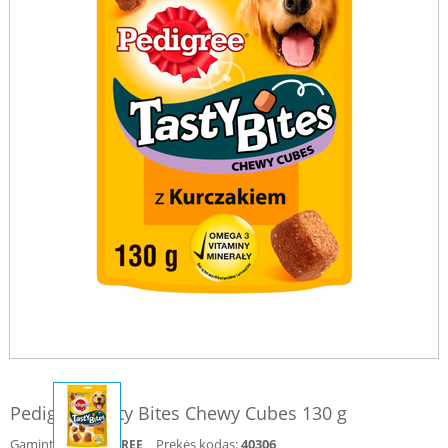
Pedigree Tasty Bites Chewy Cubes 130 g
Gamintojas:
Prekės kodas:
40306
PEDIGREE