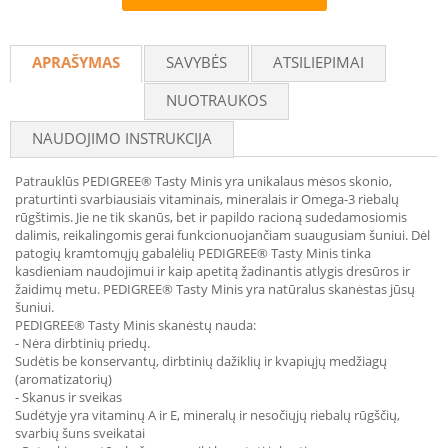
Recommend
APRAŠYMAS
SAVYBĖS
ATSILIEPIMAI
NUOTRAUKOS
NAUDOJIMO INSTRUKCIJA
Patrauklūs PEDIGREE® Tasty Minis yra unikalaus mėsos skonio,
praturtinti svarbiausiais vitaminais, mineralais ir Omega-3 riebalų
rūgštimis. Jie ne tik skanūs, bet ir papildo racioną sudedamosiomis
dalimis, reikalingomis gerai funkcionuojančiam suaugusiam šuniui. Dėl
patogių kramtomųjų gabalėlių PEDIGREE® Tasty Minis tinka
kasdieniam naudojimui ir kaip apetitą žadinantis atlygis dresūros ir
žaidimų metu. PEDIGREE® Tasty Minis yra natūralus skanėstas jūsų
šuniui.
PEDIGREE® Tasty Minis skanėstų nauda:
- Nėra dirbtinių priedų.
Sudėtis be konservantų, dirbtinių dažiklių ir kvapiųjų medžiagų
(aromatizatorių)
- Skanus ir sveikas
Sudėtyje yra vitaminų A ir E, mineralų ir nesočiųjų riebalų rūgščių,
svarbių šuns sveikatai