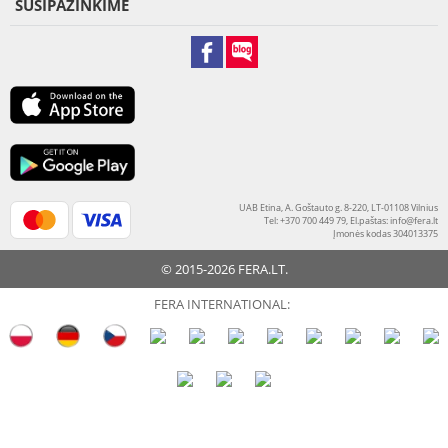
SUSIPAŽINKIME
UAB Etina, A. Goštauto g. 8-220, LT-01108 Vilnius
Tel: +370 700 449 79, El.paštas:
info@fera.lt
Įmonės kodas 304013375
© 2015-2026 FERA.LT.
FERA INTERNATIONAL: