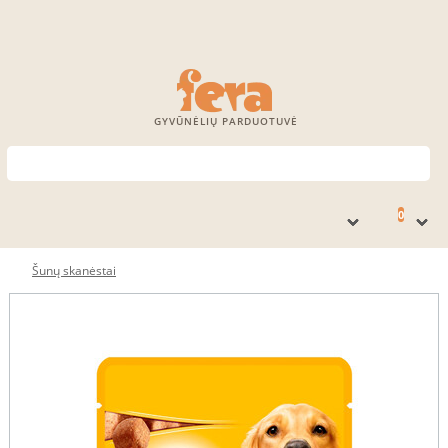
GYVŪNĖLIŲ PARDUOTUVĖ
0
Šunų skanėstai