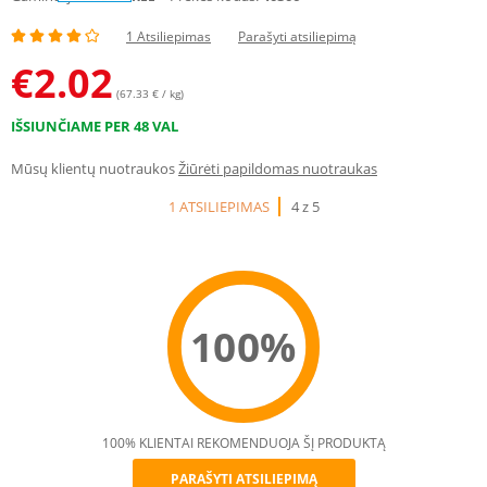
1 Atsiliepimas
Parašyti atsiliepimą
€
2.02
(67.33 € / kg)
IŠSIUNČIAME PER 48 VAL
Mūsų klientų nuotraukos
Žiūrėti papildomas nuotraukas
1 ATSILIEPIMAS
4 z 5
100%
100% KLIENTAI REKOMENDUOJA ŠĮ PRODUKTĄ
PARAŠYTI ATSILIEPIMĄ