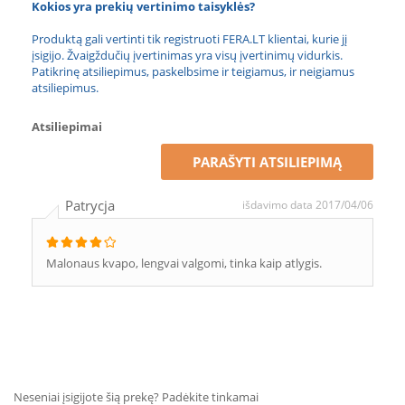
Kokios yra prekių vertinimo taisyklės?
Produktą gali vertinti tik registruoti FERA.LT klientai, kurie jį
įsigijo. Žvaigždučių įvertinimas yra visų įvertinimų vidurkis.
Patikrinę atsiliepimus, paskelbsime ir teigiamus, ir neigiamus
atsiliepimus.
Atsiliepimai
PARAŠYTI ATSILIEPIMĄ
Patrycja
išdavimo data 2017/04/06
Malonaus kvapo, lengvai valgomi, tinka kaip atlygis.
Neseniai įsigijote šią prekę? Padėkite tinkamai