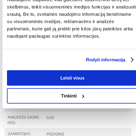
1,7; omega-3 riebalų rūgštys: 428 mg/kg
skelbimus, teikti visuomeninės medijos funkcijas ir analizuoti
Šėrimo būdas:
srautą. Be to, svetainės naudojimo informaciją bendriname
Miniatiūriniai šunys (2-3 kg): šerti ne daugiau kaip 1 kartą per dieną.
su visuomeninės medijos, reklamavimo ir analizės
Mažiems šunims (4-9 kg): šerti ne daugiau kaip 2 kartus per dieną.
Vidutiniai šunys (10-14 kg): šerti iki 5 vienetų per dieną.
partneriais, kurie gali ją pridėti prie kitos jūsų pateiktos arba
Vidutiniai dideli šunys (15-24 kg): šerti iki 7 vienetų per dieną.
naudojant paslaugas surinktos informacijos.
Dideli šunys (25 kg ir daugiau): šerti iki 11 vienetų per dieną.
Atitinkamai sumažinkite pagrindinio patiekalo dozę. Laikykite sausoje
ir vėsioje vietoje. Duokite šuniui gerti šviežio vandens.
Rodyti informaciją
KOKIAM
Šunims
AUGINTINIUI:
Leisti visus
RŪŠIS:
Pašaro papildas
Parametrai
Tinkinti
AUGINTINIO DYDIS:
Mažos veislės
PAKUOTĖS SVORIS
0.03
(KG):
GAMINTOJAS:
PEDIGREE