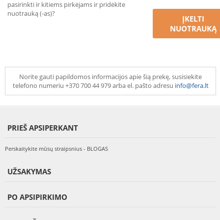
pasirinkti ir kitiems pirkėjams ir pridėkite
nuotrauką (-as)?
ĮKELTI
NUOTRAUKĄ
Norite gauti papildomos informacijos apie šią prekę, susisiekite
telefono numeriu +370 700 44 979 arba el. pašto adresu
info@fera.lt
PRIEŠ APSIPERKANT
Perskaitykite mūsų straipsnius - BLOGAS
UŽSAKYMAS
PO APSIPIRKIMO