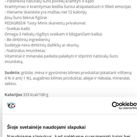
- Patenkina natūralų šuns poreikį kramtyti ir kąsti
Kramtymas ir kramtymas leidžia šuniui atsipalaiduoti ir išlieti emocijas
- Viename skanėste yra mažiau nei 12 kalorijų
Jūsų šuns lieknai figūrai
PEDIGREE® Tasty Minis skanėstų privalumai:
- Sveikas kailis
Omega-3 riebalų rūgštys sveikam ir blizgančiam kailiui.
- Be dirbtinių ingredientų
Sudėtyje nėra dirbtinių dažiklių ar skonių.
- Natūralus imunitetas
Vitaminai ir mineralai padeda palaikyti ir stiprinti natūralų šuns
imunitetą.
Sudėtis
: grūdai, mėsa ir gyvūninės kilmės produktai (įskaitant vištieną
4 % ir antį 1 %), augalinės kilmės produktai, aliejai ir riebalai, mineralai,
sėklos.
Kalorijos
333 kcal/100 g
Priedai / 1 kg:
antioksidantai ir dažikliai; maisto papildai: Vitaminas A:
3824 TV, vitaminas E: 38,2 mg, geležis (geležies (II) sulfatas,
monohidratas): 11,5 mg.
Šioje svetainėje naudojami slapukai
Analitinės sudedamosios dalys (%
): baltymai: 21,0; riebalai: 11;
inorganic matter: 9; crude fibre: 3.0; moisture content: 15.0; calcium:
Naudojame slapukus, kad galėtume suasmeninti turinį bei