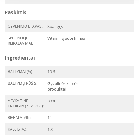
Paskirtis
GYVENIMO ETAPAS:
Suaugęs
SPECIALIEJI
Vitaminų suteikimas
REIKALAVIMAI:
Ingredientai
BALTYMAI (%):
19.6
BALTYMŲ RŪŠIS:
Gyvulinės kilmės
produktai
APYKAITINĖ
3380
ENERGIJA (KCAL/KG):
RIEBALAI (%):
11
KALCIS (%):
1.3