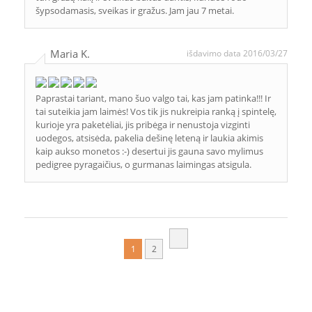
šypsodamasis, sveikas ir gražus. Jam jau 7 metai.
Maria K.
išdavimo data 2016/03/27
Paprastai tariant, mano šuo valgo tai, kas jam patinka!!! Ir
tai suteikia jam laimės! Vos tik jis nukreipia ranką į spintelę,
kurioje yra paketėliai, jis pribėga ir nenustoja vizginti
uodegos, atsisėda, pakelia dešinę leteną ir laukia akimis
kaip aukso monetos :-) desertui jis gauna savo mylimus
pedigree pyragaičius, o gurmanas laimingas atsigula.
1
2