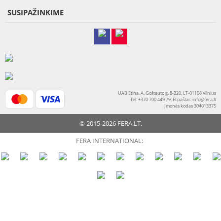
SUSIPAŽINKIME
UAB Etina, A. Goštauto g. 8-220, LT-01108 Vilnius
Tel: +370 700 449 79, El.paštas:
info@fera.lt
Įmonės kodas 304013375
© 2015-2026 FERA.LT.
FERA INTERNATIONAL: