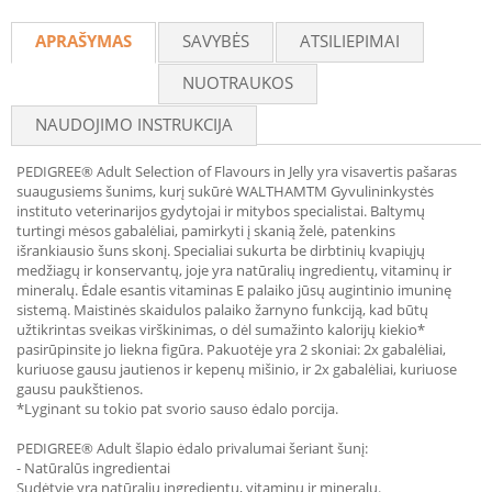
Recommend
APRAŠYMAS
SAVYBĖS
ATSILIEPIMAI
NUOTRAUKOS
NAUDOJIMO INSTRUKCIJA
PEDIGREE® Adult Selection of Flavours in Jelly yra visavertis pašaras
suaugusiems šunims, kurį sukūrė WALTHAMTM Gyvulininkystės
instituto veterinarijos gydytojai ir mitybos specialistai. Baltymų
turtingi mėsos gabalėliai, pamirkyti į skanią želė, patenkins
išrankiausio šuns skonį. Specialiai sukurta be dirbtinių kvapiųjų
medžiagų ir konservantų, joje yra natūralių ingredientų, vitaminų ir
mineralų. Ėdale esantis vitaminas E palaiko jūsų augintinio imuninę
sistemą. Maistinės skaidulos palaiko žarnyno funkciją, kad būtų
užtikrintas sveikas virškinimas, o dėl sumažinto kalorijų kiekio*
pasirūpinsite jo liekna figūra. Pakuotėje yra 2 skoniai: 2x gabalėliai,
kuriuose gausu jautienos ir kepenų mišinio, ir 2x gabalėliai, kuriuose
gausu paukštienos.
*Lyginant su tokio pat svorio sauso ėdalo porcija.
PEDIGREE® Adult šlapio ėdalo privalumai šeriant šunį:
- Natūralūs ingredientai
Sudėtyje yra natūralių ingredientų, vitaminų ir mineralų.