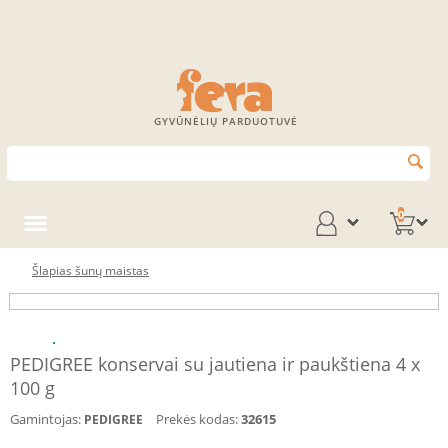
GYVŪNĖLIŲ PARDUOTUVĖ
0
Šlapias šunų maistas
PEDIGREE konservai su jautiena ir paukštiena 4 x
100 g
Gamintojas:
Prekės kodas:
32615
PEDIGREE