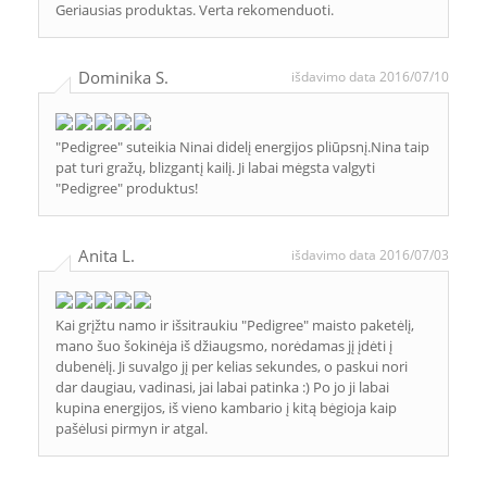
Geriausias produktas. Verta rekomenduoti.
Dominika S.
išdavimo data 2016/07/10
"Pedigree" suteikia Ninai didelį energijos pliūpsnį.Nina taip
pat turi gražų, blizgantį kailį. Ji labai mėgsta valgyti
"Pedigree" produktus!
Anita L.
išdavimo data 2016/07/03
Kai grįžtu namo ir išsitraukiu "Pedigree" maisto paketėlį,
mano šuo šokinėja iš džiaugsmo, norėdamas jį įdėti į
dubenėlį. Ji suvalgo jį per kelias sekundes, o paskui nori
dar daugiau, vadinasi, jai labai patinka :) Po jo ji labai
kupina energijos, iš vieno kambario į kitą bėgioja kaip
pašėlusi pirmyn ir atgal.