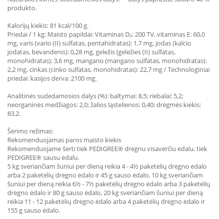
produkto.
Kalorijų kiekis: 81 kcal/100 g.
Priedai / 1 kg: Maisto papildai: Vitaminas D₃: 200 TV, vitaminas E: 60,0
mg, varis (vario (II) sulfatas, pentahidratas): 1,7 mg, jodas (kalcio
jodatas, bevandenis): 0,28 mg, geležis (geležies (II) sulfatas,
monohidratas): 3,6 mg, mangano (mangano sulfatas, monohidratas):
2,2 mg, cinkas (cinko sulfatas, monohidratas): 22,7 mg / Technologiniai
priedai: kasijos derva: 2100 mg.
Analitinės sudedamosios dalys (%): baltymai: 8,5; riebalai: 5,2;
neorganinės medžiagos: 2,0; žalios ląstelienos: 0,40; drėgmės kiekis:
83,2.
Šėrimo režimas:
Rekomenduojamas paros maisto kiekis
Rekomenduojame šerti tiek PEDIGREE® drėgnu visaverčiu ėdalu, tiek
PEDIGREE® sausu ėdalu.
5 kg sveriančiam šuniui per dieną reikia 4 - 4½ paketėlių drėgno ėdalo
arba 2 paketėlių drėgno ėdalo ir 45 g sauso ėdalo, 10 kg sveriančiam
šuniui per dieną reikia 6½ - 7½ paketėlių drėgno ėdalo arba 3 paketėlių
drėgno ėdalo ir 80 g sauso ėdalo, 20 kg sveriančiam šuniui per dieną
reikia 11 - 12 paketėlių drėgno ėdalo arba 4 paketėlių drėgno ėdalo ir
155 g sauso ėdalo.