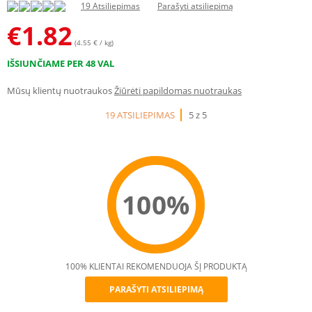
19 Atsiliepimas
Parašyti atsiliepimą
€
1.82
(4.55 € / kg)
IŠSIUNČIAME PER 48 VAL
Mūsų klientų nuotraukos
Žiūrėti papildomas nuotraukas
19 ATSILIEPIMAS
5 z 5
100%
100% KLIENTAI REKOMENDUOJA ŠĮ PRODUKTĄ
PARAŠYTI ATSILIEPIMĄ