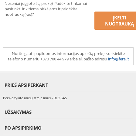
Neseniai įsigijote šią prekę? Padėkite tinkamai
pasirinkti ir kitiems pirkėjams ir pridėkite
nuotrauką (-as)?
ĮKELTI
NUOTRAUKĄ
Norite gauti papildomos informacijos apie šią prekę, susisiekite
telefono numeriu +370 700 44 979 arba el. pašto adresu
info@fera.lt
PRIEŠ APSIPERKANT
Perskaitykite mūsų straipsnius - BLOGAS
UŽSAKYMAS
PO APSIPIRKIMO