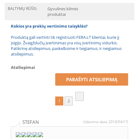
BALTYMŲ RŪŠIS:
Gyvulinės kilmės
produktai
Kokios yra prekių vertinimo taisyklės?
Produktą gali vertinti tik registruoti FERA.LT klientai, kurie jį
įsigijo. Žvaigždučių įvertinimas yra visų įvertinimų vidurkis.
Patikrinę atsiliepimus, paskelbsime ir teigiamus, ir neigiamus
atsiliepimus.
Atsiliepimai
PARAŠYTI ATSILIEPIMĄ
1
2
STEFAN
išdavimo data 2018/04/15