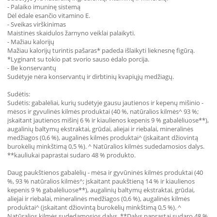
- Palaiko imuninę sistemą
Dėl ėdale esančio vitamino E.
- Sveikas virškinimas
Maistinės skaidulos žarnyno veiklai palaikyti.
- Mažiau kalorijų
Mažiau kalorijų turintis pašaras* padeda išlaikyti lieknesnę figūrą.
*Lyginant su tokio pat svorio sauso ėdalo porcija.
- Be konservantų
Sudėtyje nėra konservantų ir dirbtinių kvapiųjų medžiagų.
Sudėtis:
Sudėtis: gabalėliai, kurių sudėtyje gausu jautienos ir kepenų mišinio -
mėsos ir gyvulinės kilmės produktai (40 %, natūralios kilmės^ 93 %;
įskaitant jautienos mišinį 6 % ir kiaulienos kepenis 9 % gabalėliuose**),
augalinių baltymų ekstraktai, grūdai, aliejai ir riebalai, mineralinės
medžiagos (0,6 %), augalinės kilmės produktai^ (įskaitant džiovintą
burokėlių minkštimą 0,5 %). ^ Natūralios kilmės sudedamosios dalys.
**kauliukai paprastai sudaro 48 % produkto.
Daug paukštienos gabalėlių - mėsa ir gyvūninės kilmės produktai (40
%, 93 % natūralios kilmės^; įskaitant paukštieną 14 % ir kiaulienos
kepenis 9 % gabalėliuose**), augalinių baltymų ekstraktai, grūdai,
aliejai ir riebalai, mineralinės medžiagos (0,6 %), augalinės kilmės
produktai^ (įskaitant džiovintą burokėlių minkštimą 0,5 %). ^
Natūralios kilmės sudedamosios dalys. **Dalys paprastai sudaro 48 %