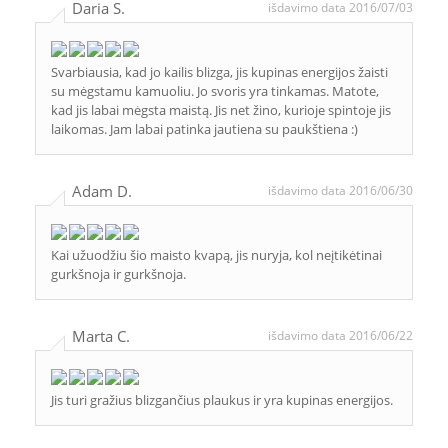
Daria S.
išdavimo data 2016/07/03
Svarbiausia, kad jo kailis blizga, jis kupinas energijos žaisti
su mėgstamu kamuoliu. Jo svoris yra tinkamas. Matote,
kad jis labai mėgsta maistą. Jis net žino, kurioje spintoje jis
laikomas. Jam labai patinka jautiena su paukštiena :)
Adam D.
išdavimo data 2016/06/30
Kai užuodžiu šio maisto kvapą, jis nuryja, kol neįtikėtinai
gurkšnoja ir gurkšnoja.
Marta C.
išdavimo data 2016/06/22
Jis turi gražius blizgančius plaukus ir yra kupinas energijos.