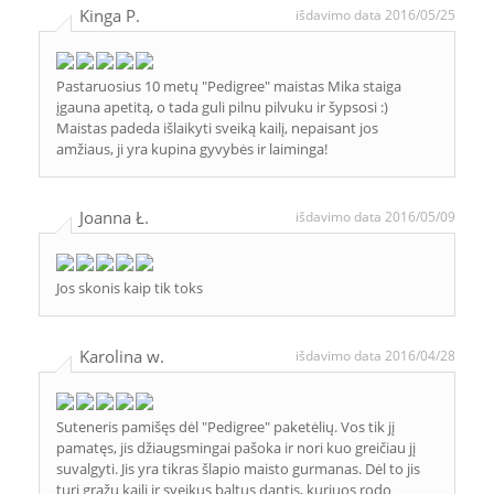
Kinga P.
išdavimo data 2016/05/25
Pastaruosius 10 metų "Pedigree" maistas Mika staiga
įgauna apetitą, o tada guli pilnu pilvuku ir šypsosi :)
Maistas padeda išlaikyti sveiką kailį, nepaisant jos
amžiaus, ji yra kupina gyvybės ir laiminga!
Joanna Ł.
išdavimo data 2016/05/09
Jos skonis kaip tik toks
Karolina w.
išdavimo data 2016/04/28
Suteneris pamišęs dėl "Pedigree" paketėlių. Vos tik jį
pamatęs, jis džiaugsmingai pašoka ir nori kuo greičiau jį
suvalgyti. Jis yra tikras šlapio maisto gurmanas. Dėl to jis
turi gražų kailį ir sveikus baltus dantis, kuriuos rodo