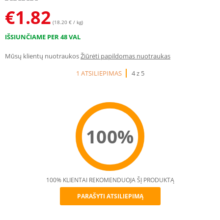
€
1.82
(18.20 € / kg)
IŠSIUNČIAME PER 48 VAL
Mūsų klientų nuotraukos
Žiūrėti papildomas nuotraukas
1 ATSILIEPIMAS
4 z 5
100%
100% KLIENTAI REKOMENDUOJA ŠĮ PRODUKTĄ
PARAŠYTI ATSILIEPIMĄ
Recommend