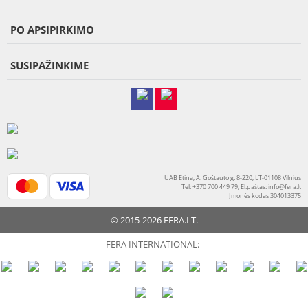
PO APSIPIRKIMO
SUSIPAŽINKIME
UAB Etina, A. Goštauto g. 8-220, LT-01108 Vilnius
Tel: +370 700 449 79, El.paštas:
info@fera.lt
Įmonės kodas 304013375
© 2015-2026 FERA.LT.
FERA INTERNATIONAL: