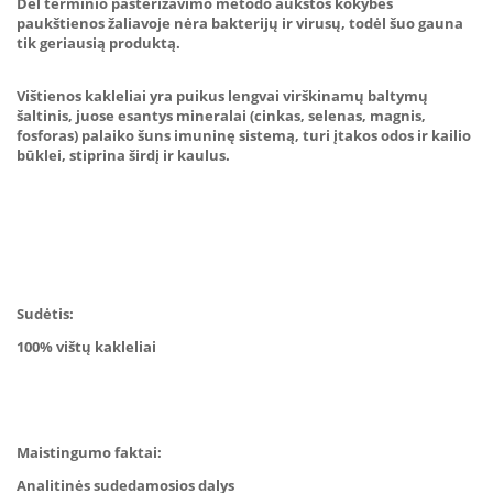
Dėl terminio pasterizavimo metodo aukštos kokybės
paukštienos žaliavoje nėra bakterijų ir virusų, todėl šuo gauna
tik geriausią produktą.
Vištienos kakleliai yra puikus lengvai virškinamų baltymų
šaltinis, juose esantys mineralai (cinkas, selenas, magnis,
fosforas) palaiko šuns imuninę sistemą, turi įtakos odos ir kailio
būklei, stiprina širdį ir kaulus.
Sudėtis:
100% vištų kakleliai
Maistingumo faktai:
Analitinės sudedamosios dalys