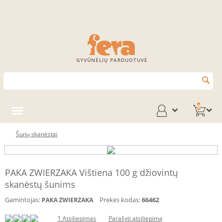
GYVŪNĖLIŲ PARDUOTUVĖ
0
Šunų skanėstai
PAKA ZWIERZAKA Vištiena 100 g džiovintų
skanėstų šunims
Gamintojas:
Prekės kodas:
66462
PAKA ZWIERZAKA
1 Atsiliepimas
Parašyti atsiliepimą