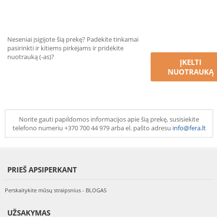
Neseniai įsigijote šią prekę? Padėkite tinkamai
pasirinkti ir kitiems pirkėjams ir pridėkite
nuotrauką (-as)?
ĮKELTI
NUOTRAUKĄ
Norite gauti papildomos informacijos apie šią prekę, susisiekite
telefono numeriu +370 700 44 979 arba el. pašto adresu
info@fera.lt
PRIEŠ APSIPERKANT
Perskaitykite mūsų straipsnius - BLOGAS
UŽSAKYMAS