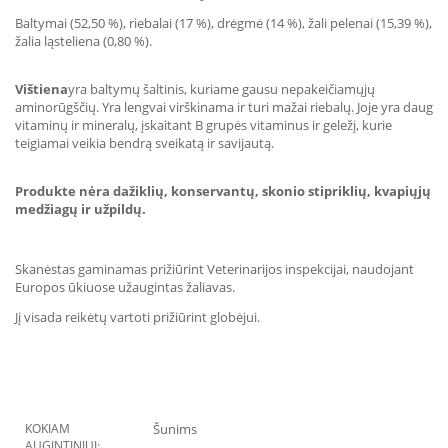
Baltymai (52,50 %), riebalai (17 %), drėgmė (14 %), žali pelenai (15,39 %),
žalia ląsteliena (0,80 %).
Vištiena
yra baltymų šaltinis, kuriame gausu nepakeičiamųjų
aminorūgščių. Yra lengvai virškinama ir turi mažai riebalų. Joje yra daug
vitaminų ir mineralų, įskaitant B grupės vitaminus ir geležį, kurie
teigiamai veikia bendrą sveikatą ir savijautą.
Produkte nėra dažiklių, konservantų, skonio stipriklių, kvapiųjų
medžiagų ir užpildų.
Skanėstas gaminamas prižiūrint Veterinarijos inspekcijai, naudojant
Europos ūkiuose užaugintas žaliavas.
Jį visada reikėtų vartoti prižiūrint globėjui.
KOKIAM
Šunims
AUGINTINIUI: