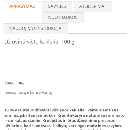
APRAŠYMAS
SAVYBĖS
ATSILIEPIMAI
NUOTRAUKOS
NAUDOJIMO INSTRUKCIJA
Džiovinti vištų kakleliai 100 g
100%
0%
mėsos
javų ir konservantų
100% natūralūs džiovinti vištienos kakleliai įvairaus amžiaus
šunims, įskaitant šuniukus. Kramtukai yra natūralaus aromato
ir unikalaus skonio. Kruopštus ir lėtas džiovinimo procesas
užtikrina, kad skanėstas išlaikytų vertingas maistines savybes.