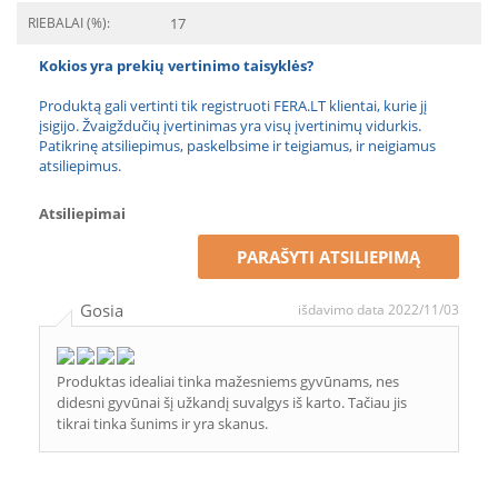
RIEBALAI (%):
17
Kokios yra prekių vertinimo taisyklės?
Produktą gali vertinti tik registruoti FERA.LT klientai, kurie jį
įsigijo. Žvaigždučių įvertinimas yra visų įvertinimų vidurkis.
Patikrinę atsiliepimus, paskelbsime ir teigiamus, ir neigiamus
atsiliepimus.
Atsiliepimai
PARAŠYTI ATSILIEPIMĄ
Gosia
išdavimo data 2022/11/03
Produktas idealiai tinka mažesniems gyvūnams, nes
didesni gyvūnai šį užkandį suvalgys iš karto. Tačiau jis
tikrai tinka šunims ir yra skanus.