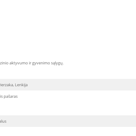
fizinio aktyvumo ir gyvenimo sąlygų.
ierzaka, Lenkija
is pašaras
alus