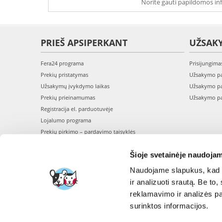
Norite gauti papildomos inf
PRIEŠ APSIPERKANT
UŽSAK
Fera24 programa
Prisijungima
Prekių pristatymas
Užsakymo pa
Užsakymų įvykdymo laikas
Užsakymo pa
Prekių prieinamumas
Užsakymo pa
Registracija el. parduotuvėje
Lojalumo programa
Prekių pirkimo – pardavimo taisyklės
Privatumo politika
Šioje svetainėje naudojam
Perskaitykite mūsų straipsnius - BLOGAS
Naudojame slapukus, kad g
ir analizuoti srautą. Be t
reklamavimo ir analizės par
surinktos informacijos.