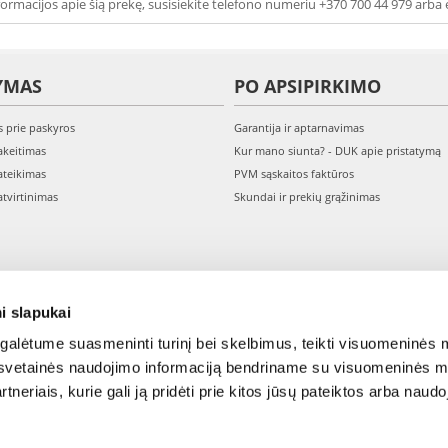
ormacijos apie šią prekę, susisiekite telefono numeriu +370 700 44 979 arba 
YMAS
PO APSIPIRKIMO
s prie paskyros
Garantija ir aptarnavimas
keitimas
Kur mano siunta? - DUK apie pristatymą
teikimas
PVM sąskaitos faktūros
tvirtinimas
Skundai ir prekių grąžinimas
i slapukai
alėtume suasmeninti turinį bei skelbimus, teikti visuomeninės m
o, svetainės naudojimo informaciją bendriname su visuomeninės m
tneriais, kurie gali ją pridėti prie kitos jūsų pateiktos arba naud