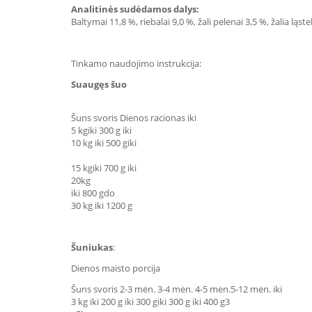
Analitinės sudėdamos dalys:
Baltymai 11,8 %, riebalai 9,0 %, žali pelenai 3,5 %, žalia ląst
Tinkamo naudojimo instrukcija:
Suaugęs šuo
Šuns svoris Dienos racionas iki
5 kgiki 300 g iki
10 kg iki 500 giki
15 kgiki 700 g iki
20kg
iki 800 gdo
30 kg iki 1200 g
Šuniukas
:
Dienos maisto porcija
Šuns svoris 2-3 mėn. 3-4 mėn. 4-5 mėn.5-12 mėn. iki
3 kg iki 200 g iki 300 giki 300 g iki 400 g3