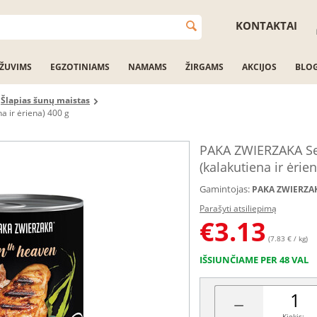
KONTAKTAI
ŽUVIMS
EGZOTINIAMS
NAMAMS
ŽIRGAMS
AKCIJOS
BLO
Šlapias šunų maistas
 ir ėriena) 400 g
PAKA ZWIERZAKA Sev
(kalakutiena ir ėrie
Gamintojas:
PAKA ZWIERZA
Parašyti atsiliepimą
€
3.13
(7.83 € / kg)
IŠSIUNČIAME PER 48 VAL
−
Kiekis: