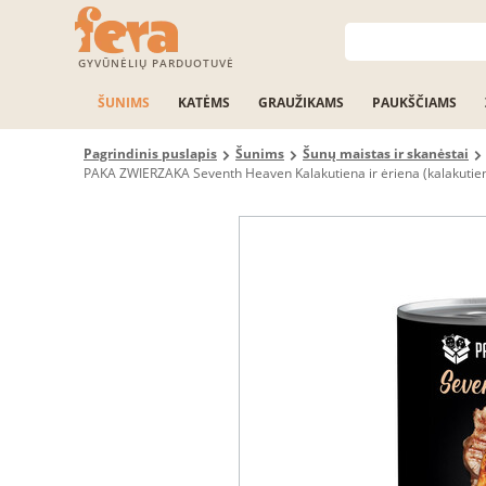
GYVŪNĖLIŲ PARDUOTUVĖ
ŠUNIMS
KATĖMS
GRAUŽIKAMS
PAUKŠČIAMS
Pagrindinis puslapis
Šunims
Šunų maistas ir skanėstai
PAKA ZWIERZAKA Seventh Heaven Kalakutiena ir ėriena (kalakutiena