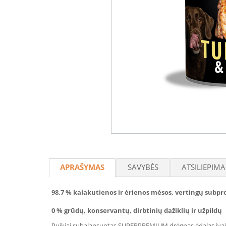
APRAŠYMAS
SAVYBĖS
ATSILIEPIMA
98,7 % kalakutienos ir ėrienos mėsos, vertingų subpro
0 % grūdų, konservantų, dirbtinių dažiklių ir užpildų
Puikiai subalansuotas SUPERPREMIUM drėgnas ėdalas įvairau