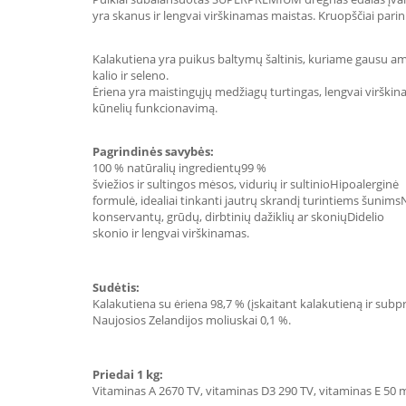
yra skanus ir lengvai virškinamas maistas. Kruopščiai pari
Kalakutiena yra puikus baltymų šaltinis, kuriame gausu am
kalio ir seleno.
Ėriena yra maistingųjų medžiagų turtingas, lengvai virškinam
kūnelių funkcionavimą.
Pagrindinės savybės:
100 % natūralių ingredientų99 %
šviežios ir sultingos mėsos, vidurių ir sultinioHipoalerginė
formulė, idealiai tinkanti jautrų skrandį turintiems šunims
konservantų, grūdų, dirbtinių dažiklių ar skoniųDidelio
skonio ir lengvai virškinamas.
Sudėtis:
Kalakutiena su ėriena 98,7 % (įskaitant kalakutieną ir subpr
Naujosios Zelandijos moliuskai 0,1 %.
Priedai 1 kg:
Vitaminas A 2670 TV, vitaminas D3 290 TV, vitaminas E 50 m