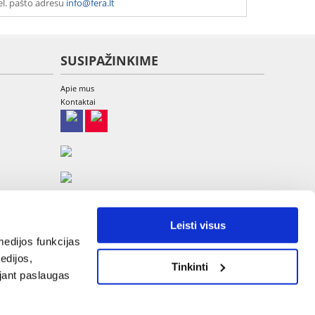
el. pašto adresu
info@fera.lt
SUSIPAŽINKIME
Apie mus
Kontaktai
Leisti visus
edijos funkcijas
edijos,
Tinkinti
UAB Etina, A. Goštauto g. 8-220, LT-01108 Vilnius
ojant paslaugas
Tel: +370 700 449 79, El.paštas:
info@fera.lt
Įmonės kodas 304013375