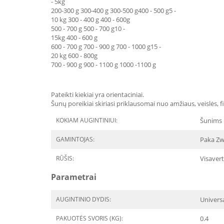
- 5kg
200-300 g 300-400 g 300-500 g400 - 500 g5 -
10 kg 300 - 400 g 400 - 600g
500 - 700 g 500 - 700 g10 -
15kg 400 - 600 g
600 - 700 g 700 - 900 g 700 - 1000 g15 -
20 kg 600 - 800g
700 - 900 g 900 - 1100 g 1000 -1100 g
Pateikti kiekiai yra orientaciniai.
Šunų poreikiai skiriasi priklausomai nuo amžiaus, veislės, 
KOKIAM AUGINTINIUI:
Šunims
GAMINTOJAS:
Paka Zw
RŪŠIS:
Visavert
Parametrai
AUGINTINIO DYDIS:
Univers
PAKUOTĖS SVORIS (KG):
0.4