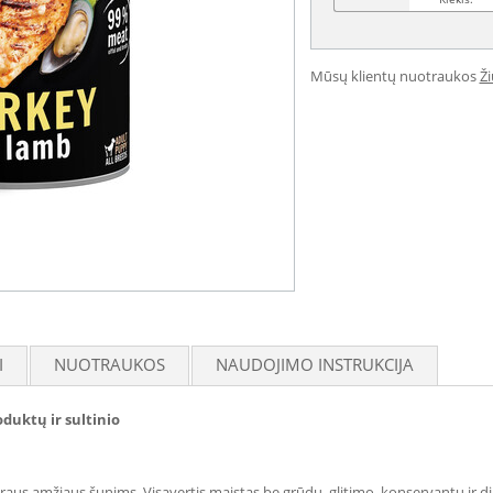
Mūsų klientų nuotraukos
Ž
I
NUOTRAUKOS
NAUDOJIMO INSTRUKCIJA
duktų ir sultinio
s amžiaus šunims. Visavertis maistas be grūdų, glitimo, konservantų ir dirb