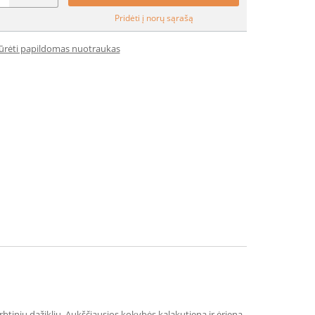
Pridėti į norų sąrašą
iūrėti papildomas nuotraukas
tinių dažiklių. Aukščiausios kokybės kalakutiena ir ėriena