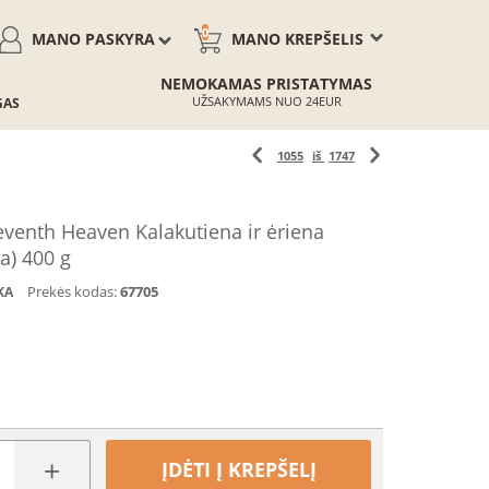
0
MANO PASKYRA
MANO KREPŠELIS
NEMOKAMAS PRISTATYMAS
UŽSAKYMAMS NUO 24EUR
GAS
1055
iš
1747
enth Heaven Kalakutiena ir ėriena
na) 400 g
Prekės kodas:
67705
KA
+
ĮDĖTI Į KREPŠELĮ