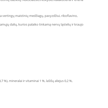
 vertingų maistinių medžiagų, pavyzdžiui, riboflavino,
damųjų dalių, kurios palaiko tinkamą nervų ląstelių ir kraujo
 %), mineralai ir vitaminai 1 %, lašišų aliejus 0,2 %,