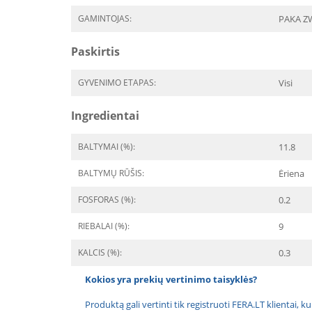
GAMINTOJAS:
PAKA Z
Paskirtis
GYVENIMO ETAPAS:
Visi
Ingredientai
BALTYMAI (%):
11.8
BALTYMŲ RŪŠIS:
Ėriena
FOSFORAS (%):
0.2
RIEBALAI (%):
9
KALCIS (%):
0.3
Kokios yra prekių vertinimo taisyklės?
Produktą gali vertinti tik registruoti FERA.LT klientai, k