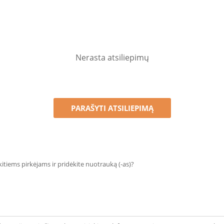
Nerasta atsiliepimų
PARAŠYTI ATSILIEPIMĄ
 kitiems pirkėjams ir pridėkite nuotrauką (-as)?