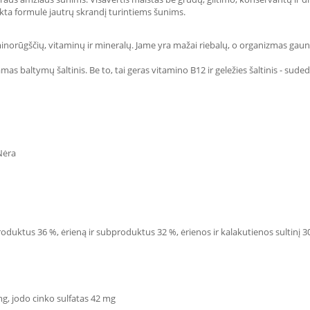
nkta formulė jautrų skrandį turintiems šunims.
inorūgščių, vitaminų ir mineralų. Jame yra mažai riebalų, o organizmas gauna
as baltymų šaltinis. Be to, tai geras vitamino B12 ir geležies šaltinis - sude
Nėra
oduktus 36 %, ėrieną ir subproduktus 32 %, ėrienos ir kalakutienos sultinį 30,7
g, jodo cinko sulfatas 42 mg