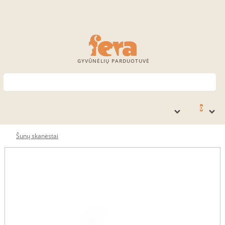
GYVŪNĖLIŲ PARDUOTUVĖ
0
Šunų skanėstai