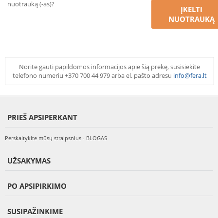
nuotrauką (-as)?
ĮKELTI
NUOTRAUKĄ
Norite gauti papildomos informacijos apie šią prekę, susisiekite
telefono numeriu +370 700 44 979 arba el. pašto adresu
info@fera.lt
PRIEŠ APSIPERKANT
Perskaitykite mūsų straipsnius - BLOGAS
UŽSAKYMAS
PO APSIPIRKIMO
SUSIPAŽINKIME