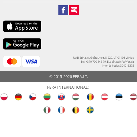
UAB Etina, A. Goštauto g. 8-220, LT-01108 Vilnius
Tel: +370 700 449 79, El.paštas:
info@fera.lt
Įmonės kodas 304013375
© 2015-2026 FERA.LT.
FERA INTERNATIONAL: