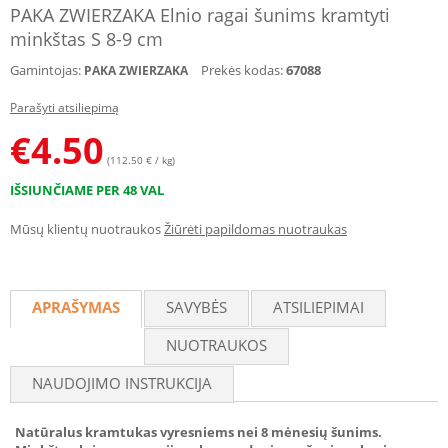
PAKA ZWIERZAKA Elnio ragai šunims kramtyti
minkštas S 8-9 cm
Gamintojas:
Prekės kodas:
67088
PAKA ZWIERZAKA
Parašyti atsiliepimą
€
4.50
(112.50 € / kg)
IŠSIUNČIAME PER 48 VAL
Mūsų klientų nuotraukos
Žiūrėti papildomas nuotraukas
APRAŠYMAS
SAVYBĖS
ATSILIEPIMAI
NUOTRAUKOS
NAUDOJIMO INSTRUKCIJA
Natūralus kramtukas vyresniems nei 8 mėnesių šunims.