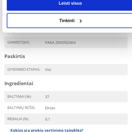
Parametrai
Leisti visus
AUGINTINIO DYDIS:
Mažos veislės
Tinkinti
PAKUOTĖS SVORIS
0.035
(KG):
GAMINTOJAS:
PAKA ZWIERZAKA
Paskirtis
GYVENIMO ETAPAS:
Visi
Ingredientai
BALTYMAI (%):
37
BALTYMŲ RŪŠIS:
Elnias
RIEBALAI (%):
0.1
Kokios yra prekių vertinimo taisyklės?