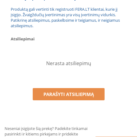
Produktą gali vertinti tik registruoti FERA.LT klientai, kurie jį
įsigijo. Žvaigždučių įvertinimas yra visų įvertinimų vidurkis.
Patikrinę atsiliepimus, paskelbsime ir teigiamus, ir neigiamus
atsiliepimus.
Atsiliepimai
Nerasta atsiliepimų
PARAŠYTI ATSILIEPIMĄ
Neseniai įsigijote šią prekę? Padėkite tinkamai
pasirinkti ir kitiems pirkėjams ir pridėkite