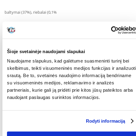
baltymai (37%), riebalai (0,1%
)
Ilgis: 8-9 cm
Svoris: 35 g
Šioje svetainėje naudojami slapukai
Maitinimo rekomendacijos:
Prieš pirmąjį maitinimą rekomenduojama kramtuką 2 minutėms
Naudojame slapukus, kad galėtume suasmeninti turinį bei
panardinti į verdantį vandenį, kad atsiskleistų natūralus aromatas ir
skelbimus, teikti visuomeninės medijos funkcijas ir analizuoti
skonis.
Vartoti visada reikia prižiūrint slaugytojui.
srautą. Be to, svetainės naudojimo informaciją bendriname
su visuomeninės medijos, reklamavimo ir analizės
Dėl natūralios gaminio kilmės jis gali šiek tiek skirtis nuo pavaizduoto
paveikslėlyje.
partneriais, kurie gali ją pridėti prie kitos jūsų pateiktos arba
naudojant paslaugas surinktos informacijos.
KOKIAM
Šunims
AUGINTINIUI:
GAMINTOJAS:
Paka Zwierzaka, Lenkija
Rodyti informaciją
RŪŠIS:
Pašaro papildas