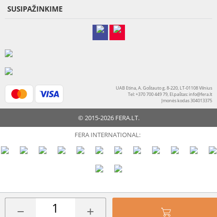
SUSIPAŽINKIME
UAB Etina, A. Goštauto g. 8-220, LT-01108 Vilnius
Tel: +370 700 449 79, El.paštas:
info@fera.lt
Įmonės kodas 304013375
© 2015-2026 FERA.LT.
FERA INTERNATIONAL:
−
+