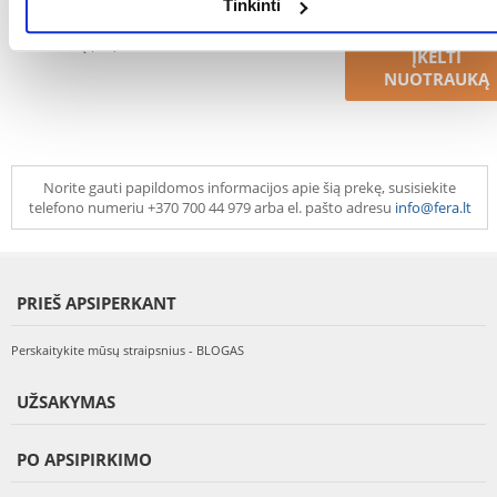
Neseniai įsigijote šią prekę? Padėkite tinkamai
Tinkinti
pasirinkti ir kitiems pirkėjams ir pridėkite
nuotrauką (-as)?
ĮKELTI
NUOTRAUKĄ
Norite gauti papildomos informacijos apie šią prekę, susisiekite
telefono numeriu +370 700 44 979 arba el. pašto adresu
info@fera.lt
PRIEŠ APSIPERKANT
Perskaitykite mūsų straipsnius - BLOGAS
UŽSAKYMAS
PO APSIPIRKIMO