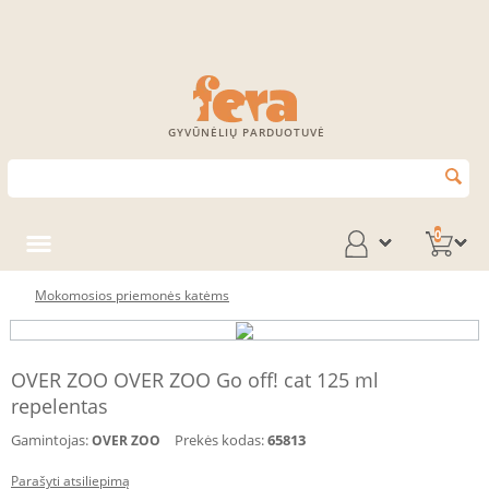
GYVŪNĖLIŲ PARDUOTUVĖ
0
Mokomosios priemonės katėms
OVER ZOO OVER ZOO Go off! cat 125 ml
repelentas
Gamintojas:
Prekės kodas:
65813
OVER ZOO
Parašyti atsiliepimą