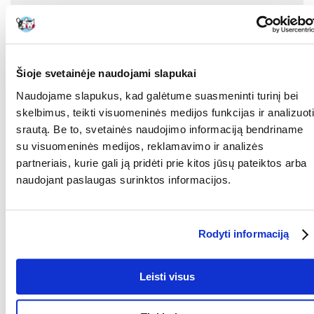
Kokios yra prekių vertinimo taisyklės?
Produktą gali vertinti tik registruoti FERA.LT klientai, kurie jį
įsigijo. Žvaigždučių įvertinimas yra visų įvertinimų vidurkis.
Patikrinę atsiliepimus, paskelbsime ir teigiamus, ir neigiamus
Šioje svetainėje naudojami slapukai
atsiliepimus.
Naudojame slapukus, kad galėtume suasmeninti turinį bei
Atsiliepimai
skelbimus, teikti visuomeninės medijos funkcijas ir analizuoti
srautą. Be to, svetainės naudojimo informaciją bendriname
su visuomeninės medijos, reklamavimo ir analizės
partneriais, kurie gali ją pridėti prie kitos jūsų pateiktos arba
Nerasta atsiliepimų
naudojant paslaugas surinktos informacijos.
Rodyti informaciją
PARAŠYTI ATSILIEPIMĄ
Leisti visus