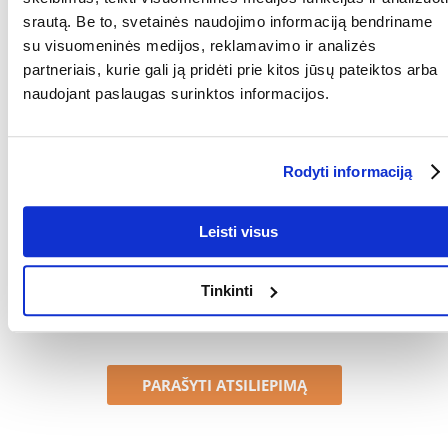
srautą. Be to, svetainės naudojimo informaciją bendriname
PASKIRTIS:
Ilgam kailiui
su visuomeninės medijos, reklamavimo ir analizės
partneriais, kurie gali ją pridėti prie kitos jūsų pateiktos arba
Kokios yra prekių vertinimo taisyklės?
naudojant paslaugas surinktos informacijos.
Produktą gali vertinti tik registruoti FERA.LT klientai, kurie jį
įsigijo. Žvaigždučių įvertinimas yra visų įvertinimų vidurkis.
Patikrinę atsiliepimus, paskelbsime ir teigiamus, ir neigiamus
atsiliepimus.
Rodyti informaciją
Atsiliepimai
Leisti visus
Nerasta atsiliepimų
Tinkinti
PARAŠYTI ATSILIEPIMĄ