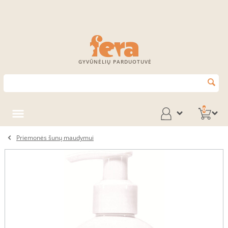
GYVŪNĖLIŲ PARDUOTUVĖ
0
Priemonės šunų maudymui