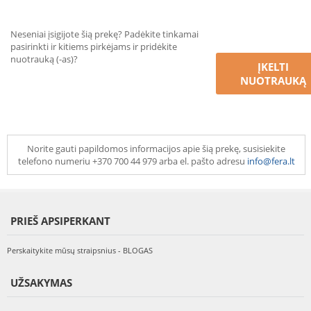
Neseniai įsigijote šią prekę? Padėkite tinkamai
pasirinkti ir kitiems pirkėjams ir pridėkite
nuotrauką (-as)?
ĮKELTI
NUOTRAUKĄ
Norite gauti papildomos informacijos apie šią prekę, susisiekite
telefono numeriu +370 700 44 979 arba el. pašto adresu
info@fera.lt
PRIEŠ APSIPERKANT
Perskaitykite mūsų straipsnius - BLOGAS
UŽSAKYMAS