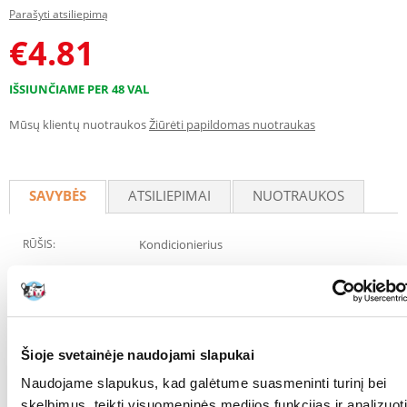
Parašyti atsiliepimą
€
4.81
IŠSIUNČIAME PER 48 VAL
Mūsų klientų nuotraukos
Žiūrėti papildomas nuotraukas
SAVYBĖS
ATSILIEPIMAI
NUOTRAUKOS
RŪŠIS:
Kondicionierius
Parametrai
TŪRIS (ML):
250
GAMINTOJAS:
OVER ZOO
Šioje svetainėje naudojami slapukai
Naudojame slapukus, kad galėtume suasmeninti turinį bei
Paskirtis
skelbimus, teikti visuomeninės medijos funkcijas ir analizuoti