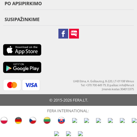
PO APSIPIRKIMO
SUSIPAŽINKIME
UAB Etina, A. Goštauto g. 8-220, LT-01108 Vilnius
Tel: +370 700 449 79, El.paštas:
info@fera.lt
Įmonės kodas 304013375
© 2015-2026 FERA.LT.
FERA INTERNATIONAL: