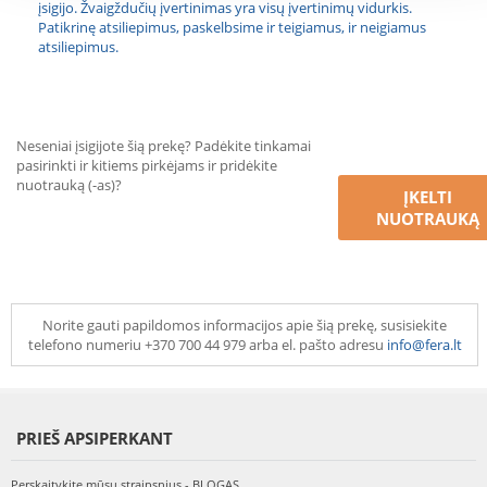
įsigijo. Žvaigždučių įvertinimas yra visų įvertinimų vidurkis.
Patikrinę atsiliepimus, paskelbsime ir teigiamus, ir neigiamus
atsiliepimus.
Neseniai įsigijote šią prekę? Padėkite tinkamai
pasirinkti ir kitiems pirkėjams ir pridėkite
nuotrauką (-as)?
ĮKELTI
NUOTRAUKĄ
Norite gauti papildomos informacijos apie šią prekę, susisiekite
telefono numeriu +370 700 44 979 arba el. pašto adresu
info@fera.lt
PRIEŠ APSIPERKANT
Perskaitykite mūsų straipsnius - BLOGAS