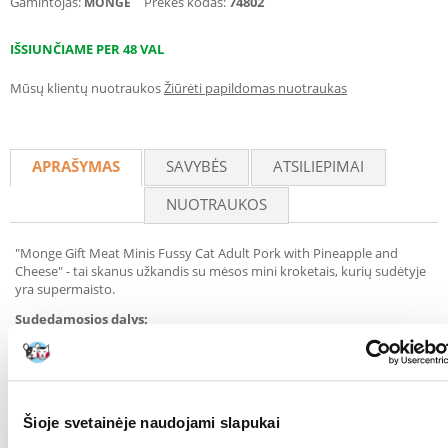
Gamintojas:
Prekės kodas:
74802
MONGE
IŠSIUNČIAME PER 48 VAL
Mūsų klientų nuotraukos
Žiūrėti papildomas nuotraukas
APRAŠYMAS
SAVYBĖS
ATSILIEPIMAI
NUOTRAUKOS
"Monge Gift Meat Minis Fussy Cat Adult Pork with Pineapple and
Cheese" - tai skanus užkandis su mėsos mini kroketais, kurių sudėtyje
yra supermaisto.
Sudedamosios dalys:
Sudėtis: šviežia žuvis (66 %), šviežia kiauliena (14 %), hidrolizuoti žuvies
baltymai (lašiša), karvės sūris (4 %), celiuliozės milteliai, mielės,
džiovinti ananasai (1 %, atitinka 8,3 % šviežių ananasų), mineralai.
A
nalizė:
Žali baltymai: Žalia ląsteliena: 38 %, žalia ląsteliena: 3 %, žali
Šioje svetainėje naudojami slapukai
riebalai: 20,5 %, žali pelenai: 7 %, drėgmė: 20 %, apykaitos energija: