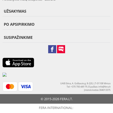
UŽSAKYMAS
PO APSIPIRKIMO
SUSIPAŽINKIME
UAB Etina, A. Goštauto g. 8-220, LT-01108 Vilnius
Tel: +370 700 449 79, El.paštas:
info@fera.lt
Įmonės kodas 304013375
© 2015-2026 FERA.LT.
FERA INTERNATIONAL: