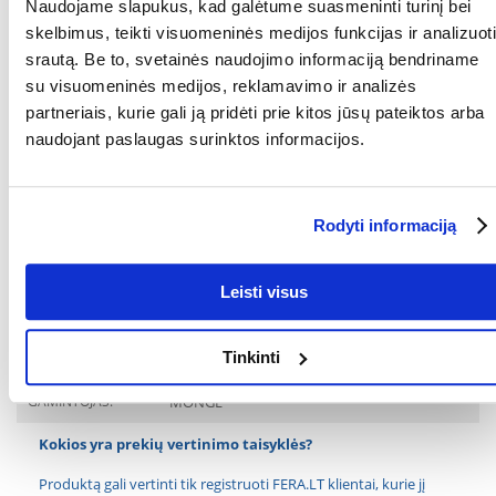
Naudojame slapukus, kad galėtume suasmeninti turinį bei
3475 kcal/kg.
skelbimus, teikti visuomeninės medijos funkcijas ir analizuoti
srautą. Be to, svetainės naudojimo informaciją bendriname
Priedai 1 kg:
vitaminas A (retinilo acetatas) 5000 TV, vitaminas D3 500
TV, vitaminas E (all-rac-alfa-tokoferilacetatas) 50 mg, taurinas 1000 mg.
su visuomeninės medijos, reklamavimo ir analizės
partneriais, kurie gali ją pridėti prie kitos jūsų pateiktos arba
Energinė vertė: 3475 kcal/kg.
naudojant paslaugas surinktos informacijos.
Šėrimo rekomendacijos: Rekomenduojamas paros maisto davinys 5
kg sveriančiai suaugusiai katei: iki 17 vnt. per dieną.
Rodyti informaciją
Papildykite ir koreguokite paros normą su visaverčiu naminių gyvūnų
ėdalu. Atidarius, suvartoti per 4 savaites.
Leisti visus
Nepamirškite, kad turi būti galimybė gauti šviežio ir švaraus vandens.
Maistas skirtas tik katėms, netinka vartoti žmonėms.
Parametrai
Tinkinti
GAMINTOJAS:
MONGE
Kokios yra prekių vertinimo taisyklės?
Produktą gali vertinti tik registruoti FERA.LT klientai, kurie jį