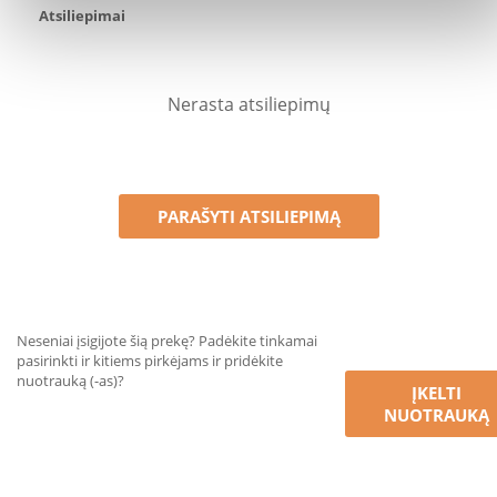
Atsiliepimai
Nerasta atsiliepimų
PARAŠYTI ATSILIEPIMĄ
Neseniai įsigijote šią prekę? Padėkite tinkamai
pasirinkti ir kitiems pirkėjams ir pridėkite
nuotrauką (-as)?
ĮKELTI
NUOTRAUKĄ