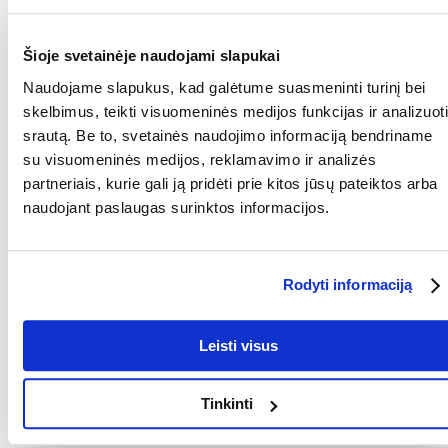
PRIEDAI
: Maistinės medžiagos/kg: vitaminas A (retinilo acetatas) 9000
TV, vitaminas D3 630 TV, vitaminas E (all-rac-alfa-tokoferilacetatas) 90
Šioje svetainėje naudojami slapukai
mg, taurinas 1000 mg.
TECHNOLOGINĖS PRIEMONĖS: Antioksidantai: augalinių aliejų
Naudojame slapukus, kad galėtume suasmeninti turinį bei
tokoferolio ekstraktai.
skelbimus, teikti visuomeninės medijos funkcijas ir analizuoti
srautą. Be to, svetainės naudojimo informaciją bendriname
Dozavimas:
Rekomenduojama paros dozė suaugusiai 5 kg sveriančiai katei: iki 15
su visuomeninės medijos, reklamavimo ir analizės
vnt. per dieną.
partneriais, kurie gali ją pridėti prie kitos jūsų pateiktos arba
Nepamirškite, kad katė turėtų galimybę gauti šviežio ir švaraus
naudojant paslaugas surinktos informacijos.
vandens.
Parametrai
Rodyti informaciją
GAMINTOJAS:
MONGE
Kokios yra prekių vertinimo taisyklės?
Leisti visus
Produktą gali vertinti tik registruoti FERA.LT klientai, kurie jį
įsigijo. Žvaigždučių įvertinimas yra visų įvertinimų vidurkis.
Patikrinę atsiliepimus, paskelbsime ir teigiamus, ir neigiamus
Tinkinti
atsiliepimus.