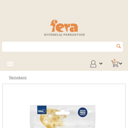
GYVŪNĖLIŲ PARDUOTUVĖ
0
Nemokami