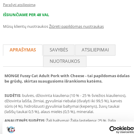
Parašyti atsiliepimą
IŠSIUNČIAME PER 48 VAL
Mūsų klientų nuotraukos
Žiūrėti papildomas nuotraukas
APRAŠYMAS
SAVYBĖS
ATSILIEPIMAI
NUOTRAUKOS
MONGE Fussy Cat Adult Pork with Cheese - tai papildomas ėdalas
be grūdų, skirtas suaugusioms išrankioms katėms.
SUDĖTIS
: bulvės, džiovinta kiauliena (10 % - 25 % šviežios kiaulienos),
džiovinta lašiša, žirniai, gyvuliniai riebalai (išvalyti iki 99,5 %), karvės
sūris (4 %), hidrolizuoti gyvuliniai baltymai (kepenys), žuvų taukai
(lašišų taukai 0,5 %), alaus mielės (0,5 %), mineralai.
ANALITINĖS SUDĖTIS
: Žali baltymai: Žalia ląsteliena: 25 %, žalia
ląsteliena: 1,5 %, žali riebalai: 20 %, žali pelenai: 6 %, n-3 riebalų rūgštys:
0,7 %, apykaitos energija: 3958 kcal/kg.