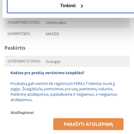
Tinkinti
Parametrai
AUGINTINIO DYDIS:
Universalus
GAMINTOJAS:
MACED
Paskirtis
GYVENIMO ETAPAS:
Suaugęs
Kokios yra prekių vertinimo taisyklės?
Produktą gali vertinti tik registruoti FERA.LT klientai, kurie jį
įsigijo. Žvaigždučių įvertinimas yra visų įvertinimų vidurkis.
Patikrinę atsiliepimus, paskelbsime ir teigiamus, ir neigiamus
atsiliepimus.
Atsiliepimai
PARAŠYTI ATSILIEPIMĄ