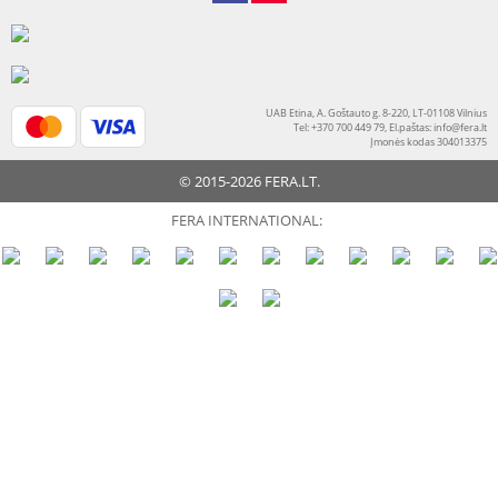
UAB Etina, A. Goštauto g. 8-220, LT-01108 Vilnius
Tel: +370 700 449 79, El.paštas:
info@fera.lt
Įmonės kodas 304013375
© 2015-2026 FERA.LT.
FERA INTERNATIONAL: