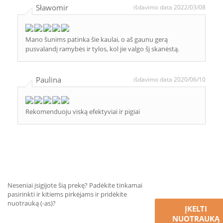
Sławomir
išdavimo data 2022/03/08
Mano šunims patinka šie kaulai, o aš gaunu gerą
pusvalandį ramybės ir tylos, kol jie valgo šį skanėstą.
Paulina
išdavimo data 2020/06/10
Rekomenduoju viską efektyviai ir pigiai
Neseniai įsigijote šią prekę? Padėkite tinkamai
pasirinkti ir kitiems pirkėjams ir pridėkite
nuotrauką (-as)?
ĮKELTI
NUOTRAUKĄ