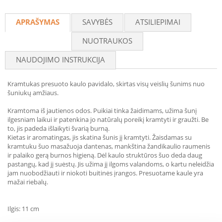
Recommend
APRAŠYMAS
SAVYBĖS
ATSILIEPIMAI
NUOTRAUKOS
NAUDOJIMO INSTRUKCIJA
Kramtukas presuoto kaulo pavidalo, skirtas visų veislių šunims nuo
šuniukų amžiaus.
Kramtoma iš jautienos odos. Puikiai tinka žaidimams, užima šunį
ilgesniam laikui ir patenkina jo natūralų poreikį kramtyti ir graužti. Be
to, jis padeda išlaikyti švarią burną.
Kietas ir aromatingas, jis skatina šunis jį kramtyti. Žaisdamas su
kramtuku šuo masažuoja dantenas, mankština žandikaulio raumenis
ir palaiko gerą burnos higieną. Dėl kaulo struktūros šuo deda daug
pastangų, kad jį suėstų. Jis užima jį ilgoms valandoms, o kartu neleidžia
jam nuobodžiauti ir niokoti buitinės įrangos. Presuotame kaule yra
mažai riebalų.
Ilgis: 11 cm