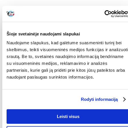
Sudėtis: džiovinta jautienos oda
Šioje svetainėje naudojami slapukai
Analizė: Žali baltymai: 74 %, žali aliejai ir riebalai: 0,1 %, žali pelenai: 0,35
Naudojame slapukus, kad galėtume suasmeninti turinį bei
%, drėgmė: 14 %.
skelbimus, teikti visuomeninės medijos funkcijas ir analizuoti
srautą. Be to, svetainės naudojimo informaciją bendriname
su visuomeninės medijos, reklamavimo ir analizės
partneriais, kurie gali ją pridėti prie kitos jūsų pateiktos arba
Šėrimo rekomendacijos: kaip papildomas ėdalas jis neturėtų sudaryti
naudojant paslaugas surinktos informacijos.
šuns mitybos pagrindo. Patiekite kaip užkandį ar kramtuką.
Neperšerkite. Rekomenduojama šuniui duoti tarp pagrindinių
valgymų. Užtikrinkite, kad šuo turėtų šviežio vandens.
Rodyti informaciją
KOKIAM
Šunims
AUGINTINIUI:
GAMINTOJAS:
Gussto, Polska
Leisti visus
RŪŠIS:
Pašaro papildas