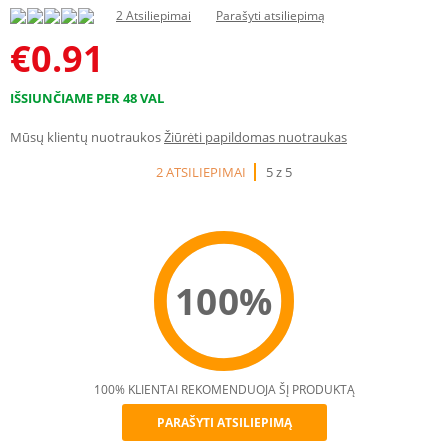
2 Atsiliepimai
Parašyti atsiliepimą
€
0.91
IŠSIUNČIAME PER 48 VAL
Mūsų klientų nuotraukos
Žiūrėti papildomas nuotraukas
2 ATSILIEPIMAI
5 z 5
100%
100% KLIENTAI REKOMENDUOJA ŠĮ PRODUKTĄ
PARAŠYTI ATSILIEPIMĄ