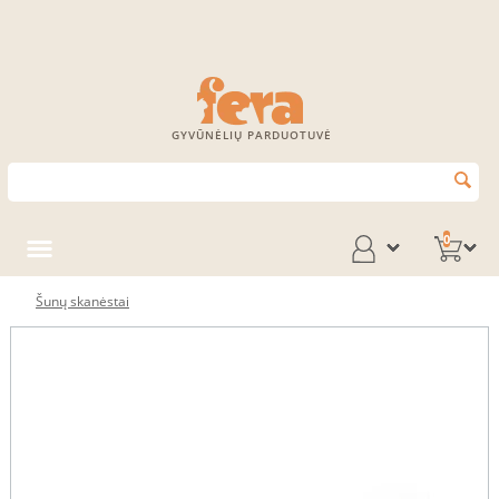
GYVŪNĖLIŲ PARDUOTUVĖ
0
Šunų skanėstai