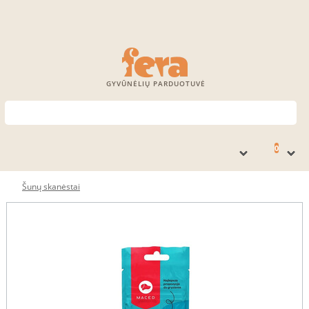
GYVŪNĖLIŲ PARDUOTUVĖ
0
Šunų skanėstai