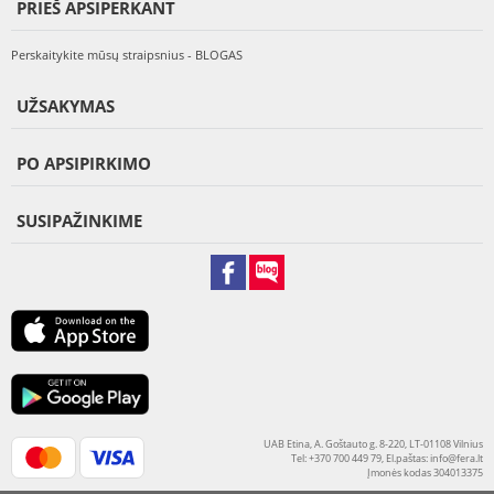
PRIEŠ APSIPERKANT
Perskaitykite mūsų straipsnius - BLOGAS
UŽSAKYMAS
PO APSIPIRKIMO
SUSIPAŽINKIME
UAB Etina, A. Goštauto g. 8-220, LT-01108 Vilnius
Tel: +370 700 449 79, El.paštas:
info@fera.lt
Įmonės kodas 304013375