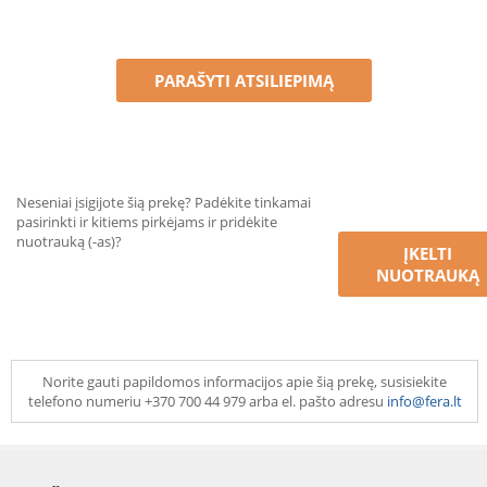
PARAŠYTI ATSILIEPIMĄ
Neseniai įsigijote šią prekę? Padėkite tinkamai
pasirinkti ir kitiems pirkėjams ir pridėkite
nuotrauką (-as)?
ĮKELTI
NUOTRAUKĄ
Norite gauti papildomos informacijos apie šią prekę, susisiekite
telefono numeriu +370 700 44 979 arba el. pašto adresu
info@fera.lt