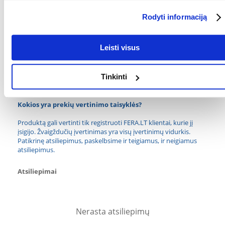
GYVENIMO ETAPAS:
Visi
Rodyti informaciją
Ingredientai
BALTYMAI (%):
55
Leisti visus
BALTYMŲ RŪŠIS:
Jautiena
Tinkinti
RIEBALAI (%):
1.5
Kokios yra prekių vertinimo taisyklės?
Produktą gali vertinti tik registruoti FERA.LT klientai, kurie jį
įsigijo. Žvaigždučių įvertinimas yra visų įvertinimų vidurkis.
Patikrinę atsiliepimus, paskelbsime ir teigiamus, ir neigiamus
atsiliepimus.
Atsiliepimai
Nerasta atsiliepimų