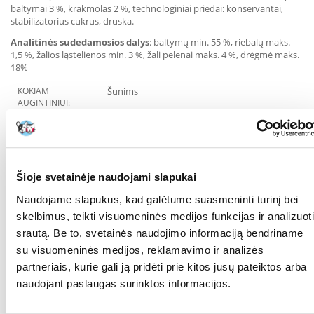
baltymai 3 %, krakmolas 2 %, technologiniai priedai: konservantai,
stabilizatorius cukrus, druska.
Analitinės sudedamosios dalys
: baltymų min. 55 %, riebalų maks.
1,5 %, žalios ląstelienos min. 3 %, žali pelenai maks. 4 %, drėgmė maks.
18%
KOKIAM
Šunims
AUGINTINIUI:
RŪŠIS:
Pašaro papildas
Parametrai
Šioje svetainėje naudojami slapukai
AUGINTINIO DYDIS:
Vidutinio dydžio veislės
Naudojame slapukus, kad galėtume suasmeninti turinį bei
PAKUOTĖS SVORIS
0.85
skelbimus, teikti visuomeninės medijos funkcijas ir analizuoti
(KG):
srautą. Be to, svetainės naudojimo informaciją bendriname
su visuomeninės medijos, reklamavimo ir analizės
GAMINTOJAS:
MACED
partneriais, kurie gali ją pridėti prie kitos jūsų pateiktos arba
Paskirtis
naudojant paslaugas surinktos informacijos.