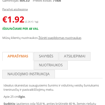
Gamintojas:
Prekės kodas:
71408
MACED
Parašyti atsiliepimą
€
1.92
(2.26 € / kg)
IŠSIUNČIAME PER 48 VAL
Mūsų klientų nuotraukos
Žiūrėti papildomas nuotraukas
APRAŠYMAS
SAVYBĖS
ATSILIEPIMAI
NUOTRAUKOS
NAUDOJIMO INSTRUKCIJA
Idealus skanėstas suaugusiems šunims ir vidutinių veislių šuniukams
treniruočių ir pasivaikščiojimų metu.
Apie 25 cm
ilgio
.
Sudėtis:
jautienos oda 50,8 %, anties krūtinėlė 40 %, žemės riešutų