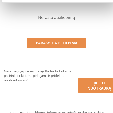
Nerasta atsiliepimų
PARAŠYTI ATSILIEPIMĄ
Neseniai įsigijote šią prekę? Padėkite tinkamai
pasirinkti ir kitiems pirkėjams ir pridėkite
nuotrauką (-as)?
ĮKELTI
NUOTRAUKĄ
Norite gauti papildomos informacijos apie šią prekę, susisiekite