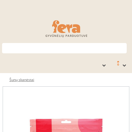
GYVŪNĖLIŲ PARDUOTUVĖ
0
Šunų skanėstai