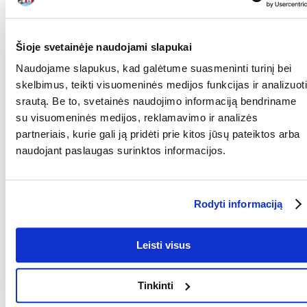
Sudėtis:
ančių krūtinėlė 85 %, glicerolis, žemės riešutų baltymai, bulvių
krakmolas, sorbitolis, druska. Priedai: konservantas
Šioje svetainėje naudojami slapukai
KOKIAM
Šunims
AUGINTINIUI:
Naudojame slapukus, kad galėtume suasmeninti turinį bei
skelbimus, teikti visuomeninės medijos funkcijas ir analizuoti
RŪŠIS:
Pašaro papildas
srautą. Be to, svetainės naudojimo informaciją bendriname
Parametrai
su visuomeninės medijos, reklamavimo ir analizės
partneriais, kurie gali ją pridėti prie kitos jūsų pateiktos arba
PAKUOTĖS SVORIS
0.5
naudojant paslaugas surinktos informacijos.
(KG):
GAMINTOJAS:
MACED
Rodyti informaciją
Kokios yra prekių vertinimo taisyklės?
Produktą gali vertinti tik registruoti FERA.LT klientai, kurie jį
įsigijo. Žvaigždučių įvertinimas yra visų įvertinimų vidurkis.
Leisti visus
Patikrinę atsiliepimus, paskelbsime ir teigiamus, ir neigiamus
atsiliepimus.
Tinkinti
Atsiliepimai