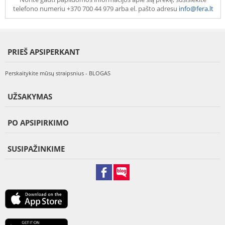
telefono numeriu +370 700 44 979 arba el. pašto adresu
info@fera.lt
PRIEŠ APSIPERKANT
Perskaitykite mūsų straipsnius - BLOGAS
UŽSAKYMAS
PO APSIPIRKIMO
SUSIPAŽINKIME