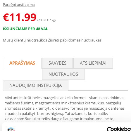
Parašyti atsiliepimą
€
11.99
(23.98 € / kg)
IŠSIUNČIAME PER 48 VAL
Mūsų klientų nuotraukos
Žiūrėti papildomas nuotraukas
APRAŠYMAS
SAVYBĖS
ATSILIEPIMAI
NUOTRAUKOS
NAUDOJIMO INSTRUKCIJA
Mini anties krūtinėlės mazgeliai lankelio formos - skanus pasirinkimas
mažiems šunims, mėgstantiems minkštesnius kramtukus. Mazgelių
aromatas skatina kramtyti, o dėl savo formos jie masažuoja dantenas
ir padeda palaikyti burnos higieną. Tai užkandis, kuris patiks
kiekvienam šuniui, suteiks daug džiaugsmo ir malonumo, be to,
patenkins natūralų kramtymo poreikį. Papildomas maistas šunims.