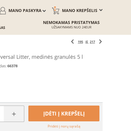
0
MANO PASKYRA
MANO KREPŠELIS
NEMOKAMAS PRISTATYMAS
UŽSAKYMAMS NUO 24EUR
GAS
195
iš
217
versal Litter, medinės granulės 5 l
das:
66378
+
ĮDĖTI Į KREPŠELĮ
Pridėti į norų sąrašą