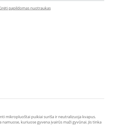
iūrėti papildomas nuotraukas
i mikropluoštai puikiai suriša ir neutralizuoja kvapus.
nka namuose, kuriuose gyvena įvairūs maži gyvūnai. Jis tinka