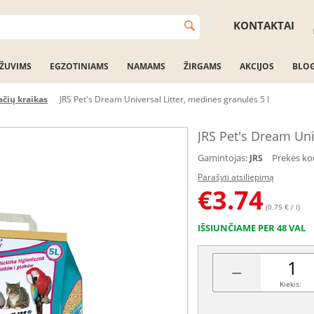
KONTAKTAI
ŽUVIMS
EGZOTINIAMS
NAMAMS
ŽIRGAMS
AKCIJOS
BLO
ačių kraikas
JRS Pet's Dream Universal Litter, medinės granulės 5 l
JRS Pet's Dream Uni
Gamintojas:
Prekės ko
JRS
Parašyti atsiliepimą
€
3.74
(0.75 € / l)
IŠSIUNČIAME PER 48 VAL
−
Kiekis: