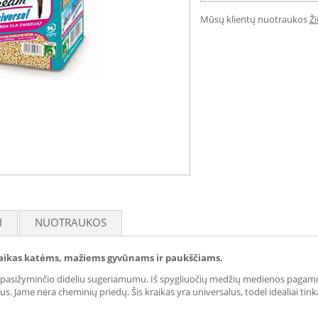
Mūsų klientų nuotraukos
Ž
I
NUOTRAUKOS
kraikas katėms, mažiems gyvūnams ir paukščiams.
, pasižyminčio dideliu sugeriamumu. Iš spygliuočių medžių medienos pagamint
dus. Jame nėra cheminių priedų. Šis kraikas yra universalus, todėl idealiai ti