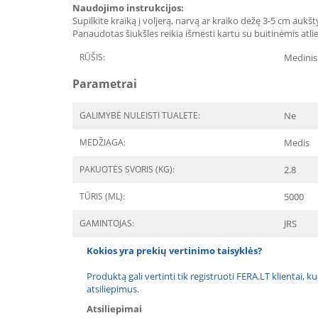
Naudojimo instrukcijos:
Supilkite kraiką į voljerą, narvą ar kraiko dėžę 3-5 cm aukšty
Panaudotas šiukšles reikia išmesti kartu su buitinėmis atliek
RŪŠIS:
Medinis
Parametrai
GALIMYBĖ NULEISTI TUALETE:
Ne
MEDŽIAGA:
Medis
PAKUOTĖS SVORIS (KG):
2.8
TŪRIS (ML):
5000
GAMINTOJAS:
JRS
Kokios yra prekių vertinimo taisyklės?
Produktą gali vertinti tik registruoti FERA.LT klientai, k
atsiliepimus.
Atsiliepimai