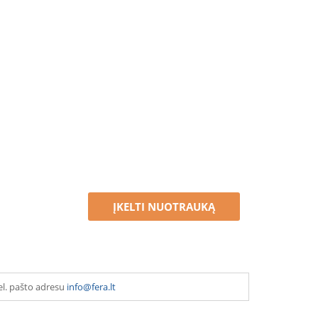
ĮKELTI NUOTRAUKĄ
el. pašto adresu
info@fera.lt