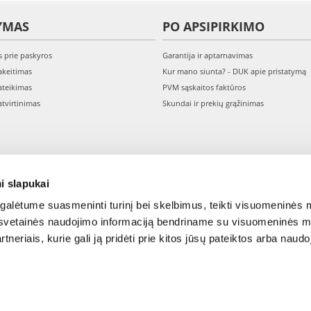
YMAS
PO APSIPIRKIMO
s prie paskyros
Garantija ir aptarnavimas
keitimas
Kur mano siunta? - DUK apie pristatymą
teikimas
PVM sąskaitos faktūros
tvirtinimas
Skundai ir prekių grąžinimas
i slapukai
alėtume suasmeninti turinį bei skelbimus, teikti visuomeninės m
o, svetainės naudojimo informaciją bendriname su visuomeninės m
tneriais, kurie gali ją pridėti prie kitos jūsų pateiktos arba naud
© 2015-2026 FERA.LT.
NTERNATIONAL: