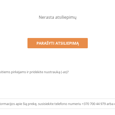
Nerasta atsiliepimų
PARAŠYTI ATSILIEPIMĄ
 kitiems pirkėjams ir pridėkite nuotrauką (-as)?
ormacijos apie šią prekę, susisiekite telefono numeriu +370 700 44 979 arba 