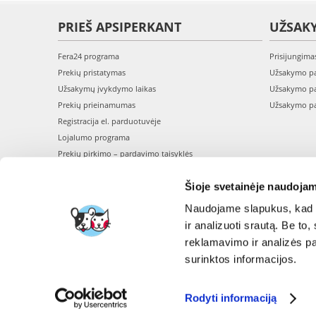
PRIEŠ APSIPERKANT
UŽSAK
Fera24 programa
Prisijungima
Prekių pristatymas
Užsakymo pa
Užsakymų įvykdymo laikas
Užsakymo pa
Prekių prieinamumas
Užsakymo pa
Registracija el. parduotuvėje
Lojalumo programa
Prekių pirkimo – pardavimo taisyklės
Privatumo politika
Šioje svetainėje naudojam
Perskaitykite mūsų straipsnius - BLOGAS
Naudojame slapukus, kad g
ir analizuoti srautą. Be t
reklamavimo ir analizės par
surinktos informacijos.
Rodyti informaciją
FERA I