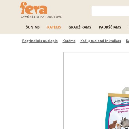
GYVŪNĖLIŲ PARDUOTUVĖ
ŠUNIMS
KATĖMS
GRAUŽIKAMS
PAUKŠČIAMS
Pagrindinis puslapis
Katėms
Kačių tualetai ir kraikas
K