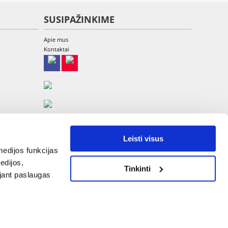
SUSIPAŽINKIME
Apie mus
Kontaktai
Leisti visus
edijos funkcijas
edijos,
Tinkinti
UAB Etina, A. Goštauto g. 8-220, LT-01108 Vilnius
ojant paslaugas
Tel: +370 700 449 79, El.paštas:
info@fera.lt
Įmonės kodas 304013375