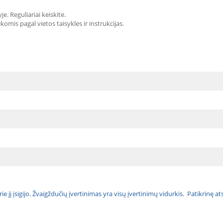
je. Reguliariai keiskite.
omis pagal vietos taisykles ir instrukcijas.
urie jį įsigijo. Žvaigždučių įvertinimas yra visų įvertinimų vidurkis. Patikrinę 