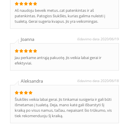
Aš naudoju beveik metus..cat patenkintas ir aš
patenkintas. Patogios šiukšlės, kurias galima nuleisti į
tualetą. Gerai sugeria kvapus. Jis yra veiksmingas.
Joanna
išdavimo data 2020/06/19
Jau perkame antrąją pakuotę. Jis veikia labai gerai ir
efektyviai.
Aleksandra
išdavimo data 2020/06/18
Šiukšlės veikia labai gerai. Jis tinkamai susigeria ir gali būti
išmetamas į tualetą. Deja, mano katė gali išbarstyti šį
kraiką po visus namus, tačiau, nepaisant šio trūkumo, vis
tiek rekomenduoju šį kraiką.