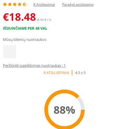
8 Atsiliepimai
Parašyti atsiliepimą
€
18.48
(0.92 € / l)
IŠSIUNČIAME PER 48 VAL
Mūsų klientų nuotraukos
Peržiūrėti papildomas nuotraukas : 1
8 ATSILIEPIMAI
4.5 z 5
88%