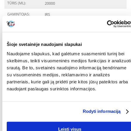
TŪRIS (ML):
20000
GAMINTOJAS:
JRS
Kokios yra prekių vertinimo taisyklės?
Produktą gali vertinti tik registruoti FERA.LT klientai, kurie jį
įsigijo. Žvaigždučių įvertinimas yra visų įvertinimų vidurkis.
Šioje svetainėje naudojami slapukai
Patikrinę atsiliepimus, paskelbsime ir teigiamus, ir neigiamus
atsiliepimus.
Naudojame slapukus, kad galėtume suasmeninti turinį bei
skelbimus, teikti visuomeninės medijos funkcijas ir analizuoti
Atsiliepimai
srautą. Be to, svetainės naudojimo informaciją bendriname
su visuomeninės medijos, reklamavimo ir analizės
PARAŠYTI ATSILIEPIMĄ
partneriais, kurie gali ją pridėti prie kitos jūsų pateiktos arba
naudojant paslaugas surinktos informacijos.
Joanna
išdavimo data 2021/03/25
Jis pasklinda po butą. Tačiau labai gerai sugeria. 2 katėms
Rodyti informaciją
super
Leisti visus