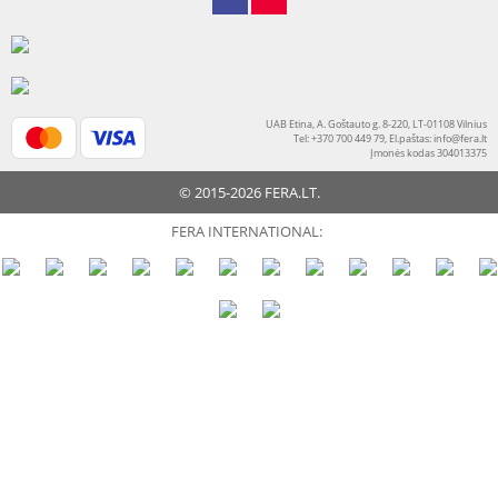
UAB Etina, A. Goštauto g. 8-220, LT-01108 Vilnius
Tel: +370 700 449 79, El.paštas:
info@fera.lt
Įmonės kodas 304013375
© 2015-2026 FERA.LT.
FERA INTERNATIONAL: