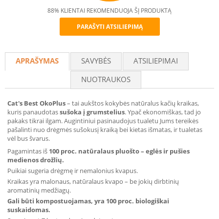
88% KLIENTAI REKOMENDUOJA ŠĮ PRODUKTĄ
PARAŠYTI ATSILIEPIMĄ
Recommend
APRAŠYMAS
SAVYBĖS
ATSILIEPIMAI
NUOTRAUKOS
Cat's Best OkoPlus
– tai aukštos kokybės natūralus kačių kraikas,
kuris panaudotas
sušoka į grumstelius
. Ypač ekonomiškas, tad jo
pakaks tikrai ilgam. Augintiniui pasinaudojus tualetu Jums tereikės
pašalinti nuo drėgmės sušokusį kraiką bei kietas išmatas, ir tualetas
vėl bus švarus.
Pagamintas iš
100 proc. natūralaus pluošto – eglės ir pušies
medienos drožlių.
Puikiai sugeria drėgmę ir nemalonius kvapus.
Kraikas yra malonaus, natūralaus kvapo – be jokių dirbtinių
aromatinių medžiagų.
Gali būti kompostuojamas, yra 100 proc. biologiškai
suskaidomas.