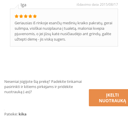
Iga
išdavimo data 2015/08/17
Geriausias iš rinkoje esančių medinių kraiko pakratų, gerai
sulimpa, visiškai nusiplauna į tualetą, maloniai kvepia
pjuvenomis, o jei jūsų katė nusičiaudėjo ant grindų, galite
užtepti dėmę - jis viską sugers.
Neseniai įsigijote šią prekę? Padėkite tinkamai
pasirinkti ir kitiems pirkėjams ir pridėkite
nuotrauką (-as)?
ĮKELTI
NUOTRAUKĄ
Pateikė:
kika