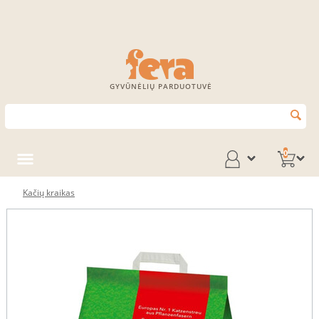
GYVŪNĖLIŲ PARDUOTUVĖ
0
Kačių kraikas