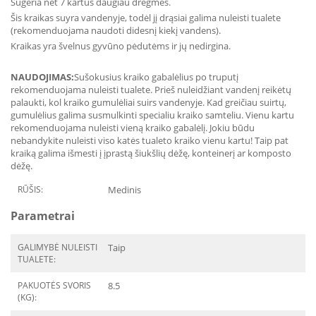
Sugeria net 7 kartus daugiau drėgmės.
Šis kraikas suyra vandenyje, todėl jį drąsiai galima nuleisti tualete
(rekomenduojama naudoti didesnį kiekį vandens).
Kraikas yra švelnus gyvūno pėdutėms ir jų nedirgina.
NAUDOJIMAS:
Sušokusius kraiko gabalėlius po truputį
rekomenduojama nuleisti tualete. Prieš nuleidžiant vandenį reikėtų
palaukti, kol kraiko gumulėliai suirs vandenyje. Kad greičiau suirtų,
gumulėlius galima susmulkinti specialiu kraiko samteliu. Vienu kartu
rekomenduojama nuleisti vieną kraiko gabalėlį. Jokiu būdu
nebandykite nuleisti viso katės tualeto kraiko vienu kartu! Taip pat
kraiką galima išmesti į įprastą šiukšlių dėžę, konteinerį ar komposto
dėžę.
RŪŠIS:
Medinis
Parametrai
GALIMYBĖ NULEISTI
Taip
TUALETE:
PAKUOTĖS SVORIS
8.5
(KG):