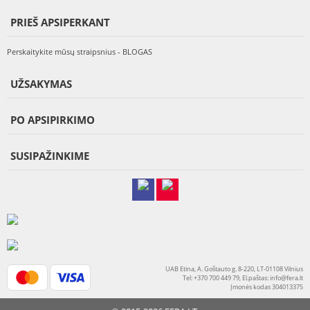
PRIEŠ APSIPERKANT
Perskaitykite mūsų straipsnius - BLOGAS
UŽSAKYMAS
PO APSIPIRKIMO
SUSIPAŽINKIME
UAB Etina, A. Goštauto g. 8-220, LT-01108 Vilnius
Tel: +370 700 449 79, El.paštas:
info@fera.lt
Įmonės kodas 304013375