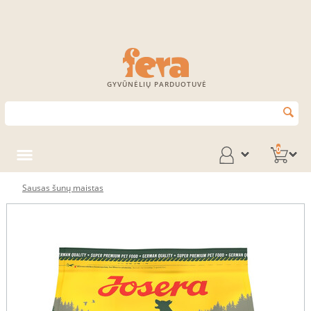
GYVŪNĖLIŲ PARDUOTUVĖ
0
Sausas šunų maistas