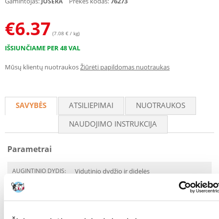
Gamintojas:
Prekės kodas:
76273
JOSERA
€
6.37
(7.08 € / kg)
IŠSIUNČIAME PER 48 VAL
Mūsų klientų nuotraukos
Žiūrėti papildomas nuotraukas
SAVYBĖS
ATSILIEPIMAI
NUOTRAUKOS
NAUDOJIMO INSTRUKCIJA
Parametrai
AUGINTINIO DYDIS:
Vidutinio dydžio ir didelės
veislės
PAKUOTĖS SVORIS
0.9
(KG):