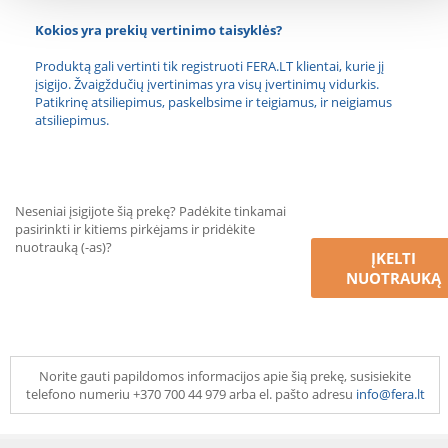
Kokios yra prekių vertinimo taisyklės?
Produktą gali vertinti tik registruoti FERA.LT klientai, kurie jį
įsigijo. Žvaigždučių įvertinimas yra visų įvertinimų vidurkis.
Patikrinę atsiliepimus, paskelbsime ir teigiamus, ir neigiamus
atsiliepimus.
Neseniai įsigijote šią prekę? Padėkite tinkamai
pasirinkti ir kitiems pirkėjams ir pridėkite
nuotrauką (-as)?
ĮKELTI
NUOTRAUKĄ
Norite gauti papildomos informacijos apie šią prekę, susisiekite
telefono numeriu +370 700 44 979 arba el. pašto adresu
info@fera.lt