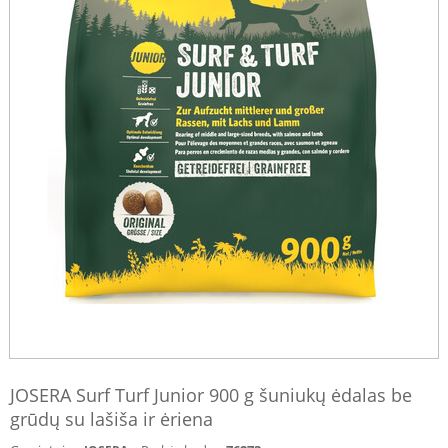
JOSERA Surf Turf Junior 900 g šuniukų ėdalas be
grūdų su lašiša ir ėriena