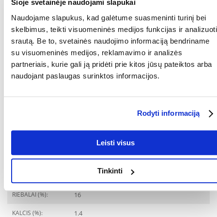
Šioje svetainėje naudojami slapukai
PREKIŲ LINIJA:
JOSERA Surf Turf Junior
Naudojame slapukus, kad galėtume suasmeninti turinį bei
GAMINTOJAS:
JOSERA
skelbimus, teikti visuomeninės medijos funkcijas ir analizuoti
srautą. Be to, svetainės naudojimo informaciją bendriname
Paskirtis
su visuomeninės medijos, reklamavimo ir analizės
partneriais, kurie gali ją pridėti prie kitos jūsų pateiktos arba
GYVENIMO ETAPAS:
Jaunesnysis
naudojant paslaugas surinktos informacijos.
Ingredientai
BALTYMAI (%):
28
Rodyti informaciją
BALTYMŲ RŪŠIS:
Lašiša
Leisti visus
APYKAITINĖ
3902
ENERGIJA (KCAL/KG):
Tinkinti
FOSFORAS (%):
1
RIEBALAI (%):
16
KALCIS (%):
1.4