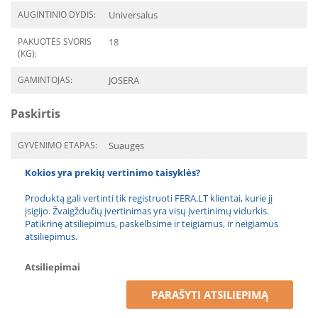
AUGINTINIO DYDIS:
Universalus
PAKUOTĖS SVORIS
18
(KG):
GAMINTOJAS:
JOSERA
Paskirtis
GYVENIMO ETAPAS:
Suaugęs
Kokios yra prekių vertinimo taisyklės?
Produktą gali vertinti tik registruoti FERA.LT klientai, kurie jį
įsigijo. Žvaigždučių įvertinimas yra visų įvertinimų vidurkis.
Patikrinę atsiliepimus, paskelbsime ir teigiamus, ir neigiamus
atsiliepimus.
Atsiliepimai
PARAŠYTI ATSILIEPIMĄ