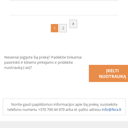
1
2
Neseniai įsigijote šią prekę? Padėkite tinkamai
pasirinkti ir kitiems pirkėjams ir pridėkite
nuotrauką (-as)?
ĮKELTI
NUOTRAUKĄ
Norite gauti papildomos informacijos apie šią prekę, susisiekite
telefono numeriu +370 700 44 979 arba el. pašto adresu
info@fera.lt