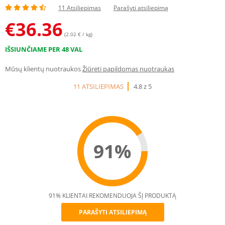
11 Atsiliepimas
Parašyti atsiliepimą
€
36.36
(2.02 € / kg)
IŠSIUNČIAME PER 48 VAL
Mūsų klientų nuotraukos
Žiūrėti papildomas nuotraukas
11 ATSILIEPIMAS
4.8 z 5
91%
91% KLIENTAI REKOMENDUOJA ŠĮ PRODUKTĄ
PARAŠYTI ATSILIEPIMĄ