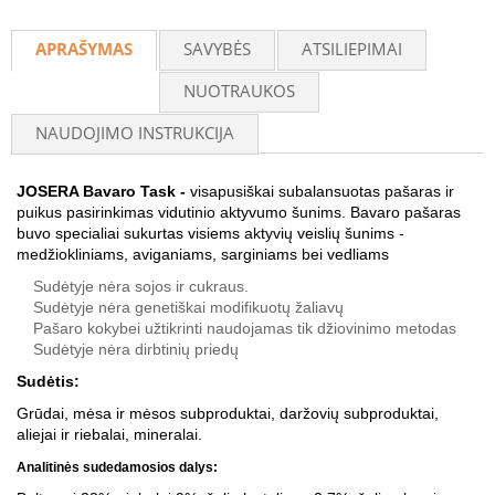
Recommend
APRAŠYMAS
SAVYBĖS
ATSILIEPIMAI
NUOTRAUKOS
NAUDOJIMO INSTRUKCIJA
JOSERA Bavaro Task -
visapusiškai subalansuotas pašaras ir
puikus pasirinkimas vidutinio aktyvumo šunims. Bavaro pašaras
buvo specialiai sukurtas visiems aktyvių veislių šunims -
medžiokliniams, aviganiams, sarginiams bei vedliams
Sudėtyje nėra sojos ir cukraus.
Sudėtyje nėra genetiškai modifikuotų žaliavų
Pašaro kokybei užtikrinti naudojamas tik džiovinimo metodas
Sudėtyje nėra dirbtinių priedų
Sudėtis:
Grūdai, mėsa ir mėsos subproduktai, daržovių subproduktai,
aliejai ir riebalai, mineralai.
Analitinės sudedamosios dalys: