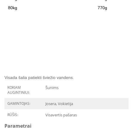
80kg
770g
Visada šalia patiekti šviežio vandens.
KOKIAM
Šunims
AUGINTINIUI:
GAMINTOJAS:
Josera, Vokietija
RŪŠIS:
Visavertis pašaras
Parametrai