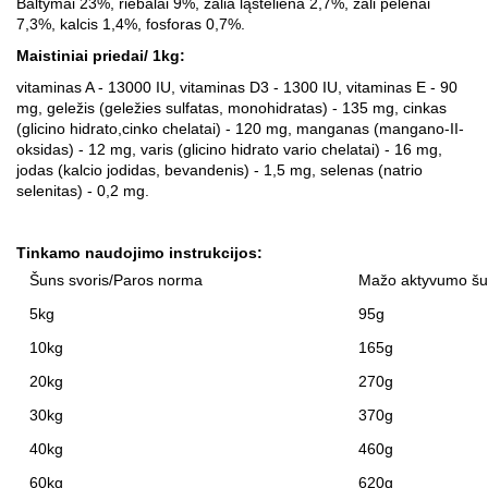
Baltymai 23%, riebalai 9%, žalia ląsteliena 2,7%, žali pelenai
7,3%, kalcis 1,4%, fosforas 0,7%.
Maistiniai priedai/ 1kg:
vitaminas A - 13000 IU, vitaminas D3 - 1300 IU, vitaminas E - 90
mg, geležis (geležies sulfatas, monohidratas) - 135 mg, cinkas
(glicino hidrato,cinko chelatai) - 120 mg, manganas (mangano-II-
oksidas) - 12 mg, varis (glicino hidrato vario chelatai) - 16 mg,
jodas (kalcio jodidas, bevandenis) - 1,5 mg, selenas (natrio
selenitas) - 0,2 mg.
Tinkamo naudojimo instrukcijos:
Šuns svoris/Paros norma
Mažo aktyvumo š
5kg
95g
10kg
165g
20kg
270g
30kg
370g
40kg
460g
60kg
620g