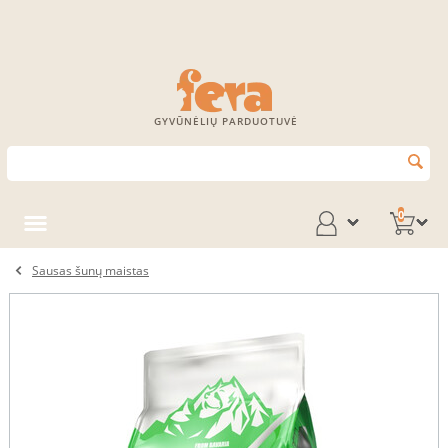
GYVŪNĖLIŲ PARDUOTUVĖ
0
Sausas šunų maistas