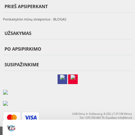
PRIEŠ APSIPERKANT
Perskaitykite mūsų straipsnius - BLOGAS
UŽSAKYMAS
PO APSIPIRKIMO
SUSIPAŽINKIME
UAB Etina, A. Goštauto g. 8-220, LT-01108 Vilnius
Tel: +370 700 449 79, El.paštas:
info@fera.lt
Įmonės kodas 304013375
© 2015-2026 FERA.LT.