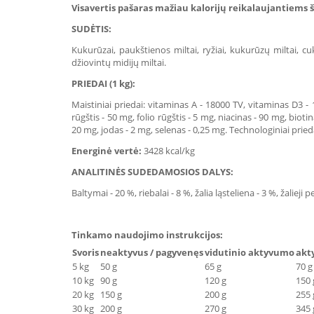
Visavertis pašaras mažiau kalorijų reikalaujantiems 
SUDĖTIS:
Kukurūzai, paukštienos miltai, ryžiai, kukurūzų miltai, cuk
džiovintų midijų miltai.
PRIEDAI (1 kg):
Maistiniai priedai: vitaminas A - 18000 TV, vitaminas D3 
rūgštis - 50 mg, folio rūgštis - 5 mg, niacinas - 90 mg, bio
20 mg, jodas - 2 mg, selenas - 0,25 mg. Technologiniai pried
Energinė vertė:
3428 kcal/kg
ANALITINĖS SUDEDAMOSIOS DALYS:
Baltymai - 20 %, riebalai - 8 %, žalia ląsteliena - 3 %, žalieji p
Tinkamo naudojimo instrukcijos:
Svoris
neaktyvus / pagyvenęs
vidutinio aktyvumo
akt
5 kg
50 g
65 g
70 g
10 kg
90 g
120 g
150 
20 kg
150 g
200 g
255 
30 kg
200 g
270 g
345 