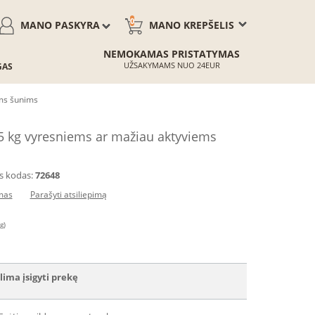
0
MANO PASKYRA
MANO KREPŠELIS
NEMOKAMAS PRISTATYMAS
UŽSAKYMAMS NUO 24EUR
GAS
ms šunims
5 kg vyresniems ar mažiau aktyviems
s kodas:
72648
imas
Parašyti atsiliepimą
g)
lima įsigyti prekę