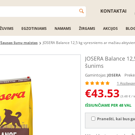
KONTAKTAI
ŽUVIMS
EGZOTINIAMS
NAMAMS
ŽIRGAMS
AKCIJOS
BLO
Sausas šunų maistas
JOSERA Balance 12,5 kg vyresniems ar mažiau aktyvie
JOSERA Balance 12,
šunims
Gamintojas:
Prekė
JOSERA
1 Atsiliep
€
43.53
(3.48 € / k
IŠSIUNČIAME PER 48 VAL
Pranešti, kai bus ga