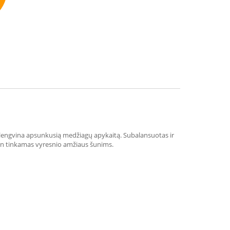
mmend
alengvina apsunkusią medžiagų apykaitą. Subalansuotas ir
itin tinkamas vyresnio amžiaus šunims.