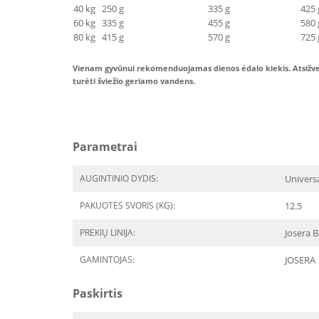
40 kg
250 g
335 g
425 
60 kg
335 g
455 g
580 
80 kg
415 g
570 g
725 
Vienam gyvūnui rekomenduojamas dienos ėdalo kiekis. Atsižvelki
turėti šviežio geriamo vandens.
Parametrai
AUGINTINIO DYDIS:
Univers
PAKUOTĖS SVORIS (KG):
12.5
PREKIŲ LINIJA:
Josera B
GAMINTOJAS:
JOSERA
Paskirtis