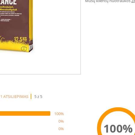
Mūsų klientų nuotraukos
Ž
1 ATSILIEPIMAS
5 z 5
100%
0%
100%
0%