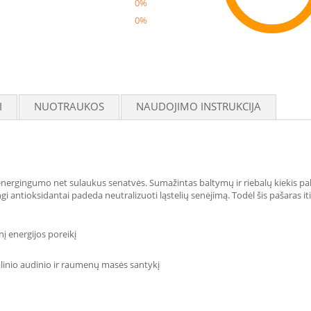
0%
0%
Reco
I
NUOTRAUKOS
NAUDOJIMO INSTRUKCIJA
 energingumo net sulaukus senatvės. Sumažintas baltymų ir riebalų kiekis p
ngi antioksidantai padeda neutralizuoti ląstelių senėjimą. Todėl šis pašaras 
į energijos poreikį
balinio audinio ir raumenų masės santykį