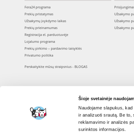
Fera24 programa
Prisijungima
Prekių pristatymas
Užsakymo pa
Užsakymų įvykdymo laikas
Užsakymo pa
Prekių prieinamumas
Užsakymo pa
Registracija el. parduotuvėje
Lojalumo programa
Prekių pirkimo – pardavimo taisyklės
Privatumo politika
Perskaitykite mūsų straipsnius - BLOGAS
Šioje svetainėje naudojam
Naudojame slapukus, kad g
ir analizuoti srautą. Be t
reklamavimo ir analizės par
surinktos informacijos.