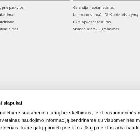
s prie paskyros
Garantija ir aptarnavimas
keitimas
Kur mano siunta? - DUK apie pristatymą
teikimas
PVM sąskaitos faktūros
tvirtinimas
Skundai ir prekių grąžinimas
i slapukai
alėtume suasmeninti turinį bei skelbimus, teikti visuomeninės m
o, svetainės naudojimo informaciją bendriname su visuomeninės m
tneriais, kurie gali ją pridėti prie kitos jūsų pateiktos arba naud