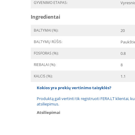
GYVENIMO ETAPAS:
Vyresni
Ingredientai
BALTYMAI (%):
20
BALTYMŲ RŪŠIS:
Paukšti
FOSFORAS (%):
0.8
RIEBALAI (%):
8
KALCIS (%):
1.1
Kokios yra prekių vertinimo taisyklės?
Produktą gali vertinti tik registruoti FERA.LT klientai, k
atsiliepimus.
Atsiliepimai