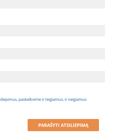
atsiliepimus, paskelbsime ir teigiamus, ir neigiamus
PARAŠYTI ATSILIEPIMĄ