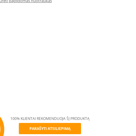
iūrėti papildomas nuotraukas
100% KLIENTAI REKOMENDUOJA ŠĮ PRODUKTĄ
PARAŠYTI ATSILIEPIMĄ