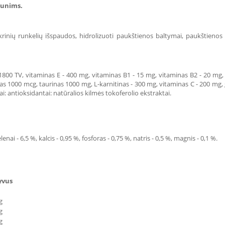
šunims.
rinių runkelių išspaudos, hidrolizuoti paukštienos baltymai, paukštienos rieb
- 1800 TV, vitaminas E - 400 mg, vitaminas B1 - 15 mg, vitaminas B2 - 20 m
tinas 1000 mcg, taurinas 1000 mg, L-karnitinas - 300 mg, vitaminas C - 200 mg,
ai: antioksidantai: natūralios kilmės tokoferolio ekstraktai.
elenai - 6,5 %, kalcis - 0,95 %, fosforas - 0,75 %, natris - 0,5 %, magnis - 0,1 %.
yvus
g
g
g