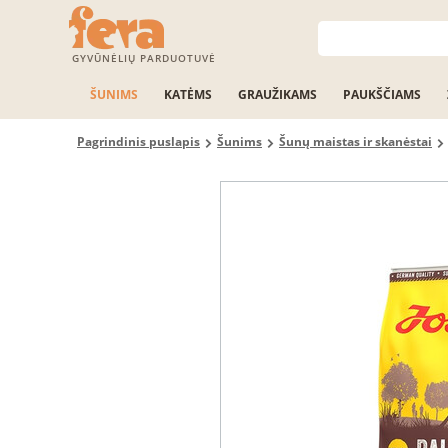
GYVŪNĖLIŲ PARDUOTUVĖ
ŠUNIMS
KATĖMS
GRAUŽIKAMS
PAUKŠČIAMS
Pagrindinis puslapis
Šunims
Šunų maistas ir skanėstai