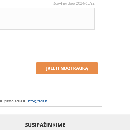
išdavimo data 2024/05/22
ĮKELTI NUOTRAUKĄ
el. pašto adresu
info@fera.lt
SUSIPAŽINKIME