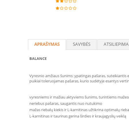
APRAŠYMAS
SAVYBĖS
ATSILIEPIMA
BALANCE
Vyresnio amžiaus šunims: ypatingas pašaras, suteikiantis
puikiai toleruojamas pašaras, kurio sudėtyje esantys verti
vyresniems ir mažiau aktyviems šunims, turintiems mažesn
neriebus pašaras, saugantis nuo nutukimo
mažas riebalų kiekis ir L-karnitinas užtikrina optimalų rie
L-karnitinas ir taurinas gerina širdies ir kraujagyslių veiklą