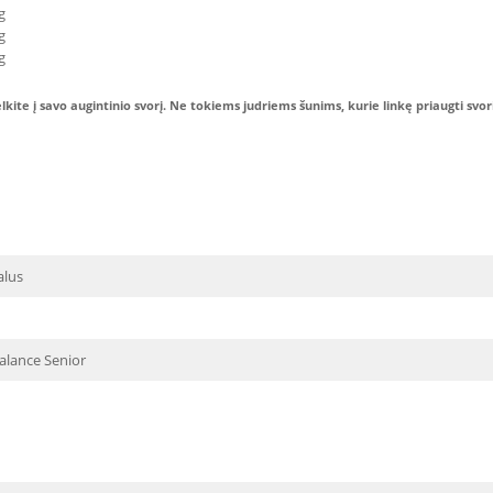
g
g
g
te į savo augintinio svorį. Ne tokiems judriems šunims, kurie linkę priaugti svo
alus
alance Senior