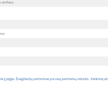
o amžiaus
ena
urie jį įsigijo. Žvaigždučių įvertinimas yra visų įvertinimų vidurkis. Patikrinę 