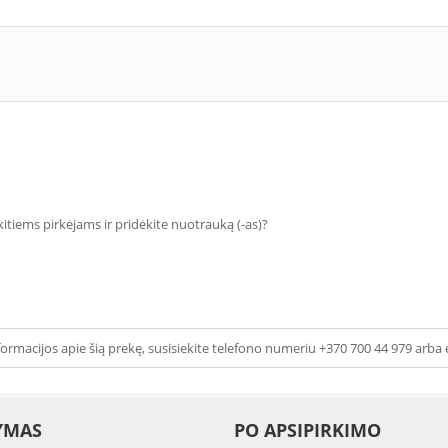
 kitiems pirkėjams ir pridėkite nuotrauką (-as)?
ormacijos apie šią prekę, susisiekite telefono numeriu +370 700 44 979 arba 
YMAS
PO APSIPIRKIMO