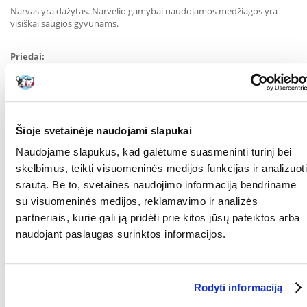
Narvas yra dažytas. Narvelio gamybai naudojamos medžiagos yra
visiškai saugios gyvūnams.
Priedai:
3 medinės lentynos
3 medinės kopėčios
3 maži plastikiniai dubenėliai.
Matmenys:
Ilgis: 78 cm
Šioje svetainėje naudojami slapukai
Plotis: 48 cm
Aukštis: 80 cm
Naudojame slapukus, kad galėtume suasmeninti turinį bei
skelbimus, teikti visuomeninės medijos funkcijas ir analizuoti
Atstumai tarp laidų: Vielų atstumas: 1 cm
srautą. Be to, svetainės naudojimo informaciją bendriname
Spalva
: juoda
su visuomeninės medijos, reklamavimo ir analizės
Pagrindinės "Frodo + Wood" narvelio savybės:
partneriais, kurie gali ją pridėti prie kitos jūsų pateiktos arba
- montuojamas savarankiškai
naudojant paslaugas surinktos informacijos.
- turtinga ir saugi įranga
- gilus kraiko lovelis
- atidaromas iš viršaus
- tvirtinamas užraktais
- saugus atstumas tarp laidų
Rodyti informaciją