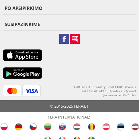
PO APSIPIRKIMO
SUSIPAŽINKIME
UAB Etina, A. Goštauto g. 8-220, LT-01108 Vilnius
Tel: +370 700 449 79, El.paštas:
info@fera.lt
Įmonės kodas 304013375
© 2015-2026 FERA.LT.
FERA INTERNATIONAL: