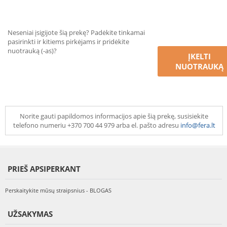
Neseniai įsigijote šią prekę? Padėkite tinkamai
pasirinkti ir kitiems pirkėjams ir pridėkite
nuotrauką (-as)?
ĮKELTI
NUOTRAUKĄ
Norite gauti papildomos informacijos apie šią prekę, susisiekite
telefono numeriu +370 700 44 979 arba el. pašto adresu
info@fera.lt
PRIEŠ APSIPERKANT
Perskaitykite mūsų straipsnius - BLOGAS
UŽSAKYMAS