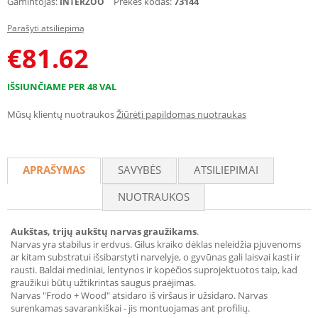
Gamintojas:
Prekės kodas:
73144
INTERZOO
Parašyti atsiliepimą
€
81.62
IŠSIUNČIAME PER 48 VAL
Mūsų klientų nuotraukos
Žiūrėti papildomas nuotraukas
APRAŠYMAS
SAVYBĖS
ATSILIEPIMAI
NUOTRAUKOS
Aukštas, trijų aukštų narvas graužikams
.
Narvas yra stabilus ir erdvus. Gilus kraiko dėklas neleidžia pjuvenoms
ar kitam substratui išsibarstyti narvelyje, o gyvūnas gali laisvai kasti ir
rausti. Baldai mediniai, lentynos ir kopėčios suprojektuotos taip, kad
graužikui būtų užtikrintas saugus praėjimas.
Narvas "Frodo + Wood" atsidaro iš viršaus ir užsidaro. Narvas
surenkamas savarankiškai - jis montuojamas ant profilių.