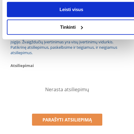
Parametrai
Leisti visus
GAMINTOJAS:
INTERZOO
Kokios yra prekių vertinimo taisyklės?
Tinkinti
Produktą gali vertinti tik registruoti FERA.LT klientai, kurie jį
įsigijo. Žvaigždučių įvertinimas yra visų įvertinimų vidurkis.
Patikrinę atsiliepimus, paskelbsime ir teigiamus, ir neigiamus
atsiliepimus.
Atsiliepimai
Nerasta atsiliepimų
PARAŠYTI ATSILIEPIMĄ