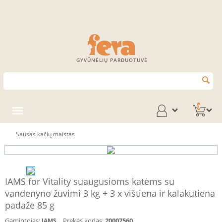
GYVŪNĖLIŲ PARDUOTUVĖ
0
Sausas kačių maistas
IAMS for Vitality suaugusioms katėms su
vandenyno žuvimi 3 kg + 3 x vištiena ir kalakutiena
padaže 85 g
Gamintojas:
Prekės kodas:
20007560
IAMS