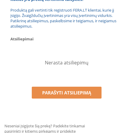
Produktą gali vertinti tik registruoti FERA.LT klientai, kurie jį
įsigijo. Žvaigždučių įvertinimas yra visų įvertinimų vidurkis.
Patikrinę atsiliepimus, paskelbsime ir teigiamus, ir neigiamus
atsiliepimus.
Atsiliepimai
Nerasta atsiliepimų
PARAŠYTI ATSILIEPIMĄ
Neseniai įsigijote šią prekę? Padėkite tinkamai
pasirinkti ir kitiems pirkėjams ir pridėkite