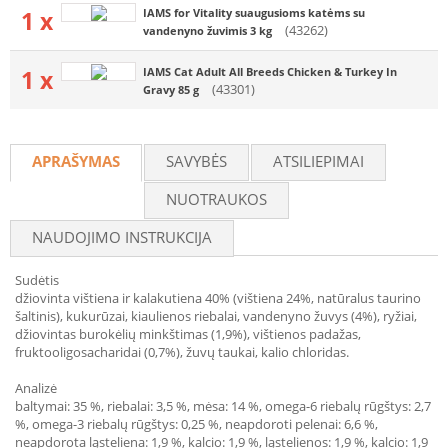
1 x
IAMS for Vitality suaugusioms katėms su
(43262)
vandenyno žuvimis 3 kg
1 x
IAMS Cat Adult All Breeds Chicken & Turkey In
(43301)
Gravy 85 g
APRAŠYMAS
SAVYBĖS
ATSILIEPIMAI
NUOTRAUKOS
NAUDOJIMO INSTRUKCIJA
Sudėtis
džiovinta vištiena ir kalakutiena 40% (vištiena 24%, natūralus taurino
šaltinis), kukurūzai, kiaulienos riebalai, vandenyno žuvys (4%), ryžiai,
džiovintas burokėlių minkštimas (1,9%), vištienos padažas,
fruktooligosacharidai (0,7%), žuvų taukai, kalio chloridas.
Analizė
baltymai: 35 %, riebalai: 3,5 %, mėsa: 14 %, omega-6 riebalų rūgštys: 2,7
%, omega-3 riebalų rūgštys: 0,25 %, neapdoroti pelenai: 6,6 %,
neapdorota ląsteliena: 1,9 %, kalcio: 1,9 %, ląstelienos: 1,9 %, kalcio: 1,9