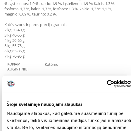
%, ląstelienos: 1,9 %, kalcio: 1,9 %, ląstelienos: 1,9 %: Kalcis: 1,3 %,
fosforas: 1,3 %, kalcis: 1,3 %, fosforas: 1,3 %, kalcio: 1,3 %: 1,1 %,
magnio: 0,09 %, taurino: 0,2 %.
Katės svoris ir paros porcija gramais
2 kg 30-40 g
3 kg 40-55 g
4 kg 50-65 g
5 kg 55-75 g
6 kg 65-85 g
7 kg 70-95 g
KOKIAM
Katėms
AUGINTINIUI:
RŪŠIS:
Visavertis pašaras
Parametrai
PAKUOTĖS SVORIS
3.26
Šioje svetainėje naudojami slapukai
(KG):
Naudojame slapukus, kad galėtume suasmeninti turinį bei
PREKIŲ LINIJA:
IAMS Cat Adult All Breeds
skelbimus, teikti visuomeninės medijos funkcijas ir analizuoti
Ocean Fish
srautą. Be to, svetainės naudojimo informaciją bendriname