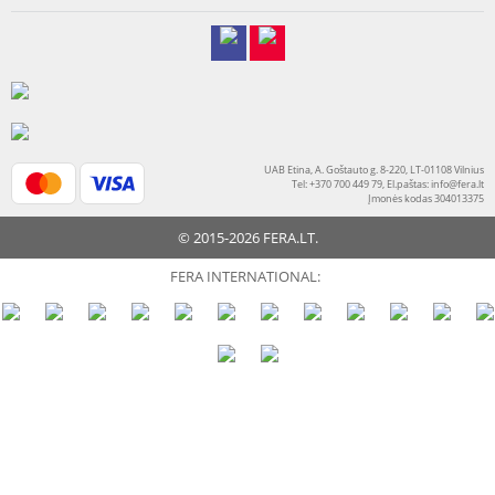
UAB Etina, A. Goštauto g. 8-220, LT-01108 Vilnius
Tel: +370 700 449 79, El.paštas:
info@fera.lt
Įmonės kodas 304013375
© 2015-2026 FERA.LT.
FERA INTERNATIONAL: