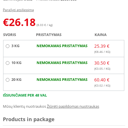
Parašyti atsiliepimą
€
26.18
(8.03 € / kg)
SVORIS
PRISTATYMAS
KAINA
3 KG
NEMOKAMAS PRISTATYMAS
25.39 €
(€
8.46
/ KG)
10 KG
NEMOKAMAS PRISTATYMAS
30.50 €
(€
3.05
/ KG)
20 KG
NEMOKAMAS PRISTATYMAS
60.40 €
(€
3.02
/ KG)
IŠSIUNČIAME PER 48 VAL
Mūsų klientų nuotraukos
Žiūrėti papildomas nuotraukas
Products in package