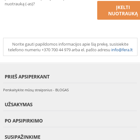
nuotrauką (-as)?
ĮKELTI
NUOTRAUKĄ
Norite gauti papildomos informacijos apie šią prekę, susisiekite
telefono numeriu +370 700 44 979 arba el. pašto adresu
info@fera.lt
PRIEŠ APSIPERKANT
Perskaitykite mūsų straipsnius - BLOGAS
UŽSAKYMAS
PO APSIPIRKIMO
SUSIPAŽINKIME